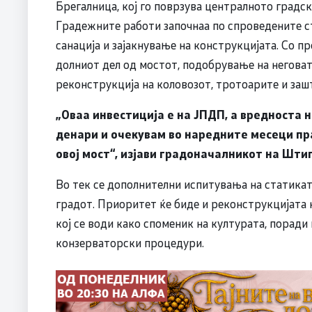
Брегалница, кој го поврзува централното градск
Градежните работи започнаа по спроведените с
санација и зајакнување на конструкцијата. Со п
долниот дел од мостот, подобрување на неговат
реконструкција на коловозот, тротоарите и заш
„Оваа инвестиција е на ЈПДП, а вредноста 
денари и очекувам во наредните месеци пр
овој мост“, изјави градоначалникот на Штип
Во тек се дополнителни испитувања на статикат
градот. Приоритет ќе биде и реконструкцијата 
кој се води како споменик на културата, поради 
конзерваторски процедури.