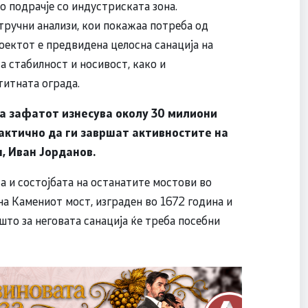
о подрачје со индустриската зона.
тручни анализи, кои покажаа потреба од
роектот е предвидена целосна санација на
а стабилност и носивост, како и
титната ограда.
на зафатот изнесува околу 30 милиони
актично да ги завршат активностите на
, Иван Јорданов.
а и состојбата на останатите мостови во
на Камениот мост, изграден во 1672 година и
што за неговата санација ќе треба посебни