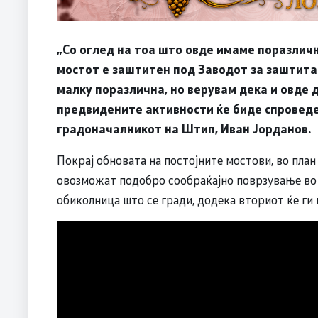
„Со оглед на тоа што овде имаме поразличн
мостот е заштитен под Заводот за заштита
малку поразлична, но верувам дека и овде
предвидените активности ќе биде спроведен
градоначалникот на Штип, Иван Јорданов.
Покрај обновата на постојните мостови, во план
овозможат подобро сообраќајно поврзување во 
обиколница што се гради, додека вториот ќе ги 