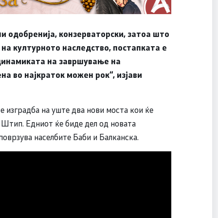
и одобренија, конзерваторски, затоа што
 на културното наследство, постапката е
 динамиката на завршување на
а во најкраток можен рок“, изјави
 е изградба на уште два нови моста кои ќе
Штип. Едниот ќе биде дел од новата
поврзува населбите Баби и Балканска.