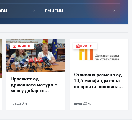
ОВИ
→
ЕМИСИИ
→
ПРИЛОГ
ПРИЛОГ
Стоковна размена од
Просекот од
10,5 милијарди евра
државната матура е
во првата половина
многу добар со
од годината –
оценка 3,66
Македонија го
зголемува извозот
пред 20 ч.
пред 20 ч.