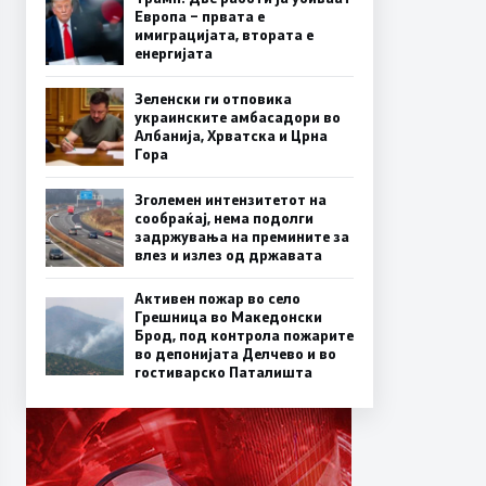
Европа – првата е
имиграцијата, втората е
енергијата
Зеленски ги отповика
украинските амбасадори во
Албанија, Хрватска и Црна
Гора
Зголемен интензитетот на
сообраќај, нема подолги
задржувања на премините за
влез и излез од државата
Активен пожар во село
Грешница во Македонски
Брод, под контрола пожарите
во депонијата Делчево и во
гостиварско Паталишта