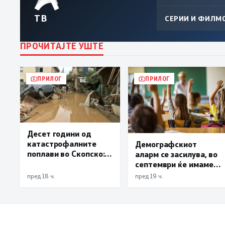
ТВ
СЕРИИ И ФИЛМ
ПРОЧИТАЈТЕ УШТЕ
ПРИЛОГ
ПРИЛОГ
Десет години од
катастрофалните
Демографскиот
поплави во Скопско:
аларм се засилува, во
Во невремето загинаа
септември ќе имаме
22 лица
најмалку 3.000
пред 18 ч.
пред 19 ч.
првачиња помалку