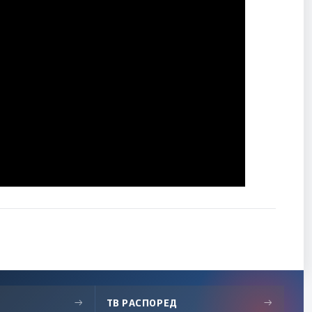
→
ТВ РАСПОРЕД
→