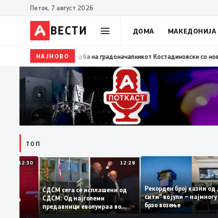
Петок, 7 август 2026
ВЕСТИ
ДОМА
МАКЕДОНИЈА
НАЈНОВО
09:29
Нова фитнес зона во ООУ „Мирче Ацев“ во 
ТОП
12:30
12:28
Рекорден број казни 
СДСМ сега се исплашени од
сити“ во јули – најмн
СДСМ: Од најголеми
тоците на
брзо возење
предавници еволуираа во
мантираат
најголеми патриоти