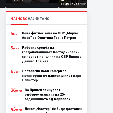
Коридор 8, Македонија
забрзано темпо
станува раскрсница на
Балканот
НАЈНОВО
НАЈЧИТАНО
5
Нова фитнес зона во ООУ „Мирче
МИН
Ацев“ во Општина Ѓорче Петров
5
Работна средба на
МИН
градоначалникот Костадиновски
со новиот началник на ОВР Виница
Даниел Трајчев
6
Поставени нови камери за
МИН
мониторинг во националниот парк
Пелистер
36
Во Прилеп почнуваат
МИН
одбележувањата на 25-
годишнината од Карпалак
45
Лекот „Фостер“ ќе биде достапен
МИН