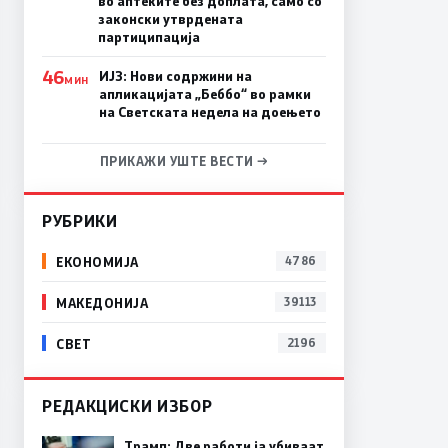
во аптеките без доплата, само со
законски утврдената
партиципација
46
ИЈЗ: Нови содржини на
МИН
апликацијата „Беббо“ во рамки
на Светската недела на доењето
ПРИКАЖИ УШТЕ ВЕСТИ →
РУБРИКИ
ЕКОНОМИЈА
4786
МАКЕДОНИЈА
39113
СВЕТ
2196
РЕДАКЦИСКИ ИЗБОР
Трамп: Две работи ја убиваат