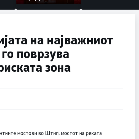
јата на најважниот
 го поврзува
риската зона
ентните мостови во Штип, мостот на реката