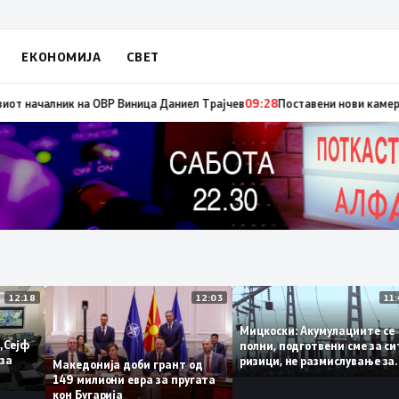
ЕКОНОМИЈА
СВЕТ
Општина Ѓорче Петров
09:29
Работна средба на градоначалникот Костади
12:18
12:03
Мицкоски: Акумулациите 
од „Сејф
полни, подготвени сме за
огу за
ризици, не размислување 
Македонија доби грант од
поскапување на струјата
149 милиони евра за пругата
кон Бугарија