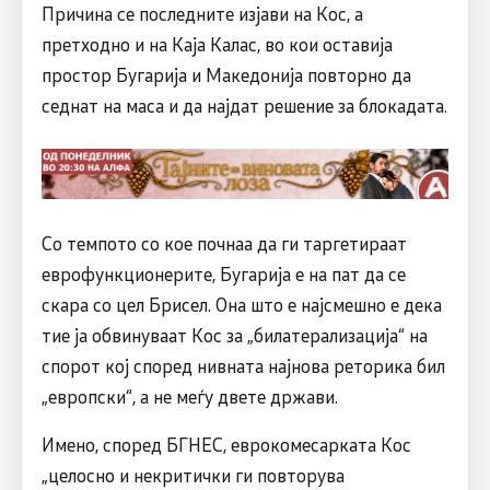
Причина се последните изјави на Кос, а
претходно и на Каја Калас, во кои оставија
простор Бугарија и Македонија повторно да
седнат на маса и да најдат решение за блокадата.
Со темпото со кое почнаа да ги таргетираат
еврофункционерите, Бугарија е на пат да се
скара со цел Брисел. Она што е најсмешно е дека
тие ја обвинуваат Кос за „билатерализација“ на
спорот кој според нивната најнова реторика бил
„европски“, а не меѓу двете држави.
Имено, според БГНЕС, еврокомесарката Кос
„целосно и некритички ги повторува