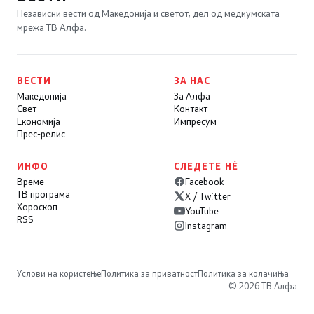
Независни вести од Македонија и светот, дел од медиумската
мрежа ТВ Алфа.
ВЕСТИ
ЗА НАС
Македонија
За Алфа
Свет
Контакт
Економија
Импресум
Прес-релис
ИНФО
СЛЕДЕТЕ НÉ
Време
Facebook
ТВ програма
X / Twitter
Хороскоп
YouTube
RSS
Instagram
Услови на користење
Политика за приватност
Политика за колачиња
© 2026 ТВ Алфа