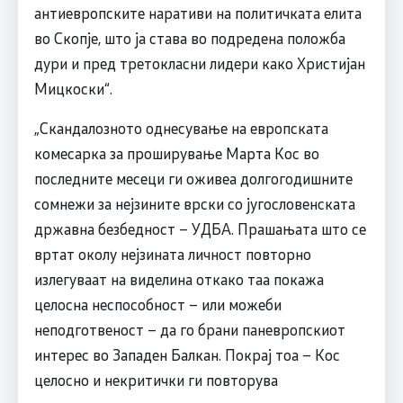
антиевропските наративи на политичката елита
во Скопје, што ја става во подредена положба
дури и пред третокласни лидери како Христијан
Мицкоски“.
„Скандалозното однесување на европската
комесарка за проширување Марта Кос во
последните месеци ги оживеа долгогодишните
сомнежи за нејзините врски со југословенската
државна безбедност – УДБА. Прашањата што се
вртат околу нејзината личност повторно
излегуваат на виделина откако таа покажа
целосна неспособност – или можеби
неподготвеност – да го брани паневропскиот
интерес во Западен Балкан. Покрај тоа – Кос
целосно и некритички ги повторува