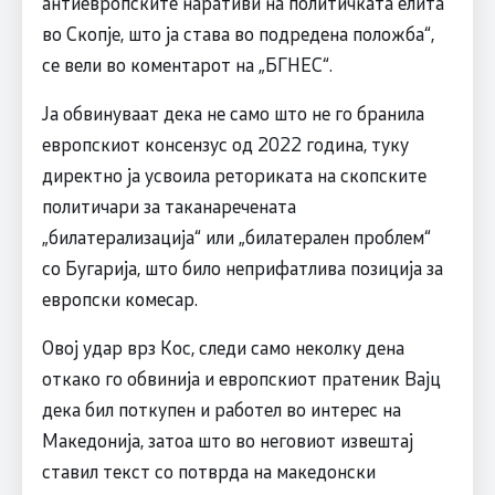
антиевропските наративи на политичката елита
во Скопје, што ја става во подредена положба“,
се вели во коментарот на „БГНЕС“.
Ја обвинуваат дека не само што не го бранила
европскиот консензус од 2022 година, туку
директно ја усвоила реториката на скопските
политичари за таканаречената
„билатерализација“ или „билатерален проблем“
со Бугарија, што било неприфатлива позиција за
европски комесар.
Овој удар врз Кос, следи само неколку дена
откако го обвинија и европскиот пратеник Вајц
дека бил поткупен и работел во интерес на
Македонија, затоа што во неговиот извештај
ставил текст со потврда на македонски