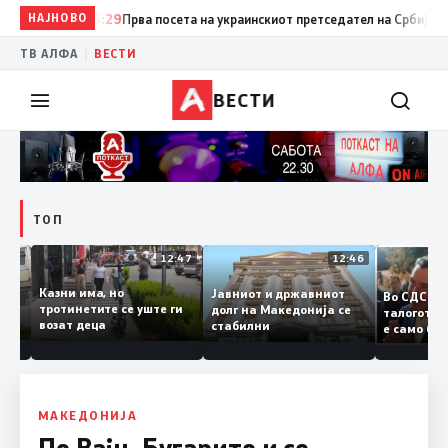
НАЈНОВО
15:29
Прва посета на украинскиот претседател на Србија: Вучиќ 
|
ТВ АЛФА
ВЕСТИ
ВЕСТИ
ТОП
12:50
12:47
12:46
Казни има, но
Јавниот и државниот
Во СДС
дии и
тротинетите се уште ги
долг на Македонија се
талого
возат деца
стабилни
е само
нието
копија 
Заев
МАКЕДОНИЈА
По Вајц, Бугарите и се