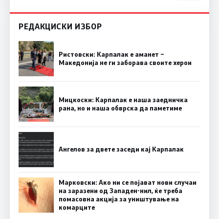
РЕДАКЦИСКИ ИЗБОР
Ристовски: Карпалак е аманет –
Македонија не ги заборава своите херои
Мицкоски: Карпалак е наша заедничка
рана, но и наша обврска да паметиме
Ангелов за двете заседи кај Карпалак
Марковски: Ако ни се појават нови случаи
на заразени од Западен-нил, ќе треба
помасовна акција за уништување на
комарците