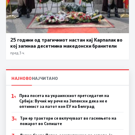
25 години од трагичниот настан кај Карпалак во
кој загинаа десетмина македонски бранители
пред 3 ч.
НАЈНОВО
НАЈЧИТАНО
1
Прва посета на украинскиот претседател на
Ч
Србија: Вучиќ му рече на Зеленски дека не е
оптимист за патот кон ЕУ на Белград
3
Три ер трактори се вклучуваат во гаснењето на
Ч
пожарот во Сопиште