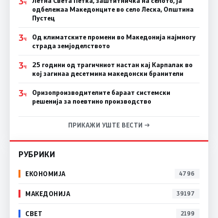
3
Летна Света Петка, заштитничка на селото, ја
Ч
одбележаа Македонците во село Леска, Општина
Пустец
3
Од климатските промени во Македонија најмногу
Ч
страда земјоделството
3
25 години од трагичниот настан кај Карпалак во
Ч
кој загинаа десетмина македонски бранители
3
Оризопроизводителите бараат системски
Ч
решенија за поевтино производство
ПРИКАЖИ УШТЕ ВЕСТИ →
РУБРИКИ
ЕКОНОМИЈА
4796
МАКЕДОНИЈА
39197
СВЕТ
2199