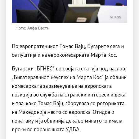
Фото: Алфа Вести
По европратеникот Томас Вајц, Бугарите сега и
се пуштија и на еврокомесарката Марта Кос.
Бугарски „БГНЕС“ во својата статија под наслов
„Билатералниот неуспех на Марта Кос“ ја обвини
комесарката за заменување на европската
позиција во служба на странски интереси и дека
и таа, како Томас Вајц, зборувала со реториката
на Македонија место со европска. Отидоа и
понатаму и ја обвинија дека во минатото имала
врски во поранешната УДБА.