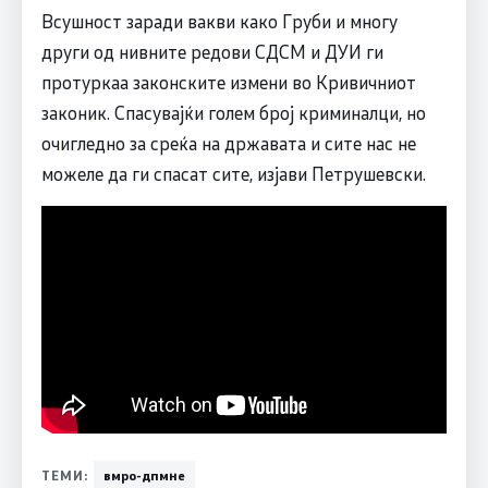
Всушност заради вакви како Груби и многу
други од нивните редови СДСМ и ДУИ ги
протуркаа законските измени во Кривичниот
законик. Спасувајќи голем број криминалци, но
очигледно за среќа на државата и сите нас не
можеле да ги спасат сите, изјави Петрушевски.
ТЕМИ:
вмро-дпмне