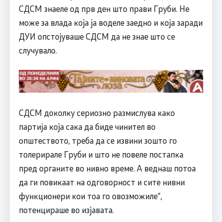
СДСМ знаеле од прв ден што прави Груби. Не
може за влада која ја воделе заедно и која заради
ДУИ опстојуваше СДСМ да не знае што се
случувало.
СДСМ доколку сериозно размислува како
партија која сака да биде чинител во
општеството, треба да се извини зошто го
толерирале Груби и што не повеле постапка
пред органите во нивно време. А веднаш потоа
да ги повикаат на одговорност и сите нивни
функционери кои тоа го овозможиле“,
потенцираше во изјавата.