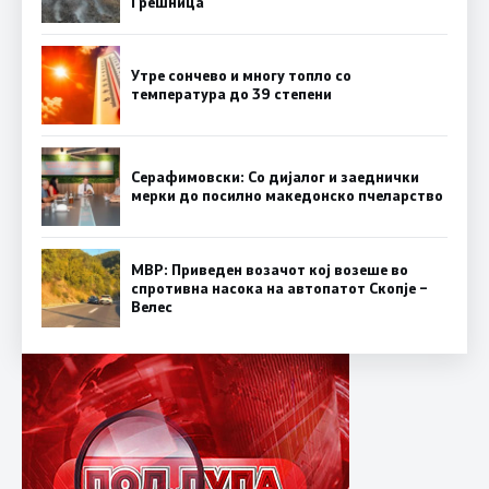
Грешница
Утре сончево и многу топло со
температура до 39 степени
Серафимовски: Со дијалог и заеднички
мерки до посилно македонско пчеларство
МВР: Приведен возачот кој возеше во
спротивна насока на автопатот Скопје –
Велес