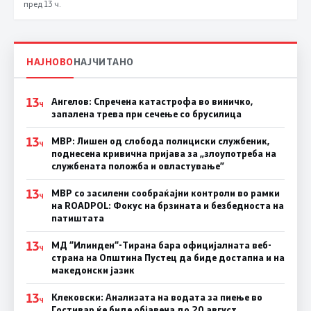
пред 13 ч.
НАЈНОВО
НАЈЧИТАНО
13
Ангелов: Спречена катастрофа во виничко,
Ч
запалена трева при сечење со брусилица
13
МВР: Лишен од слобода полициски службеник,
Ч
поднесена кривична пријава за „злоупотреба на
службената положба и овластување”
13
МВР со засилени сообраќајни контроли во рамки
Ч
на ROADPOL: Фокус на брзината и безбедноста на
патиштата
13
МД “Илинден“-Тирана бара официјалната веб-
Ч
страна на Општина Пустец да биде достапна и на
македонски јазик
13
Клековски: Анализата на водата за пиење во
Ч
Гостивар ќе биде објавена до 20 август