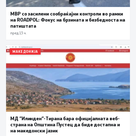
МВР со засилени сообраќајни контроли во рамки
на ROADPOL: Фокус на брзината и безбедноста на
патиштата
пред 13 ч.
МАКЕДОНИЈА
МД “Илинден“-Тирана бара официјалната веб-
страна на Општина Пустец да биде достапна и
на македонски јазик