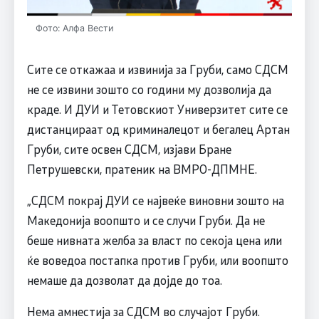
Фото: Алфа Вести
Сите се откажаа и извинија за Груби, само СДСМ
не се извини зошто со години му дозволија да
краде. И ДУИ и Тетовскиот Универзитет сите се
дистанцираат од криминалецот и бегалец Артан
Груби, сите освен СДСМ, изјави Бране
Петрушевски, пратеник на ВМРО-ДПМНЕ.
„СДСМ покрај ДУИ се највеќе виновни зошто на
Македонија воопшто и се случи Груби. Да не
беше нивната желба за власт по секоја цена или
ќе воведоа постапка против Груби, или воопшто
немаше да дозволат да дојде до тоа.
Нема амнестија за СДСМ во случајот Груби.