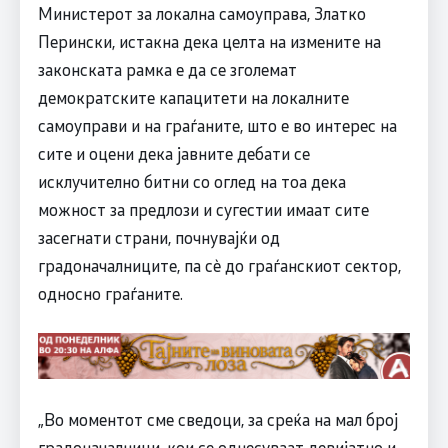
Министерот за локална самоуправа, Златко
Перински, истакна дека целта на измените на
законската рамка е да се зголемат
демократските капацитети на локалните
самоуправи и на граѓаните, што е во интерес на
сите и оцени дека јавните дебати се
исклучително битни со оглед на тоа дека
можност за предлози и сугестии имаат сите
засегнати страни, почнувајќи од
градоначалниците, па сѐ до граѓанскиот сектор,
односно граѓаните.
„Во моментот сме сведоци, за среќа на мал број
градоначалници, кои се однесуваат девијатно и