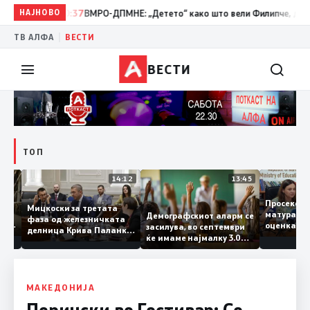
НАЈНОВО
10:37
ВМРО-ДПМНЕ: „Детето“ како што вели Филипче, денес со и
|
ТВ АЛФА
ВЕСТИ
ВЕСТИ
ТОП
15:20
14:12
13:45
Просек
Мицкоски за третата
матура 
Демографскиот аларм се
фаза од железничката
о: Во
оценка
засилува, во септември
делница Крива Паланка
а 22
ќе имаме најмалку 3.000
– Деве Баир: Проектот
првачиња помалку
нема да заврши на
половина тунел во слепа
улица, сега имаме
целина
МАКЕДОНИЈА
Перински во Гостивар: Со