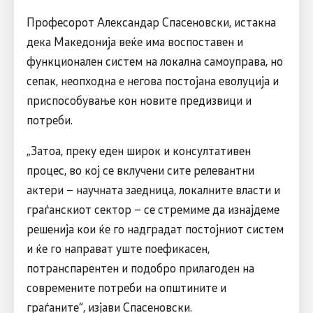
Професорот Александар Спасеновски, истакна
дека Македонија веќе има воспоставен и
функционален систем на локална самоуправа, но
сепак, неопходна е негова постојана еволуција и
приспособување кон новите предизвици и
потреби.
„Затоа, преку еден широк и консултативен
процес, во кој се вклучени сите релевантни
актери – научната заедница, локалните власти и
граѓанскиот сектор – се стремиме да изнајдеме
решенија кои ќе го надградат постојниот систем
и ќе го направат уште поефикасен,
потранспарентен и подобро прилагоден на
современите потреби на општините и
граѓаните“, изјави Спасеновски.