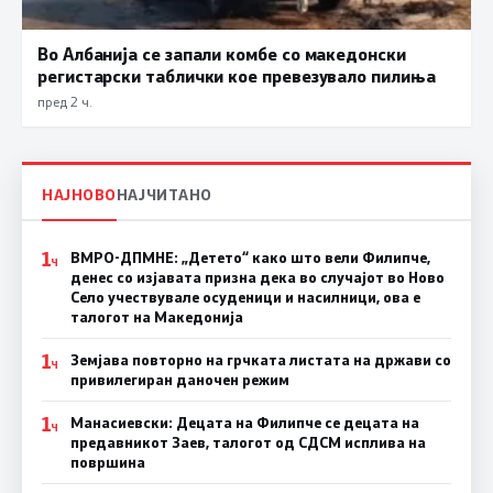
Во Албанија се запали комбе со македонски
регистарски таблички кое превезувало пилиња
пред 2 ч.
НАЈНОВО
НАЈЧИТАНО
1
ВМРО-ДПМНЕ: „Детето“ како што вели Филипче,
Ч
денес со изјавата призна дека во случајот во Ново
Село учествувале осуденици и насилници, ова е
талогот на Македонија
1
Земјава повторно на грчката листата на држави со
Ч
привилегиран даночен режим
1
Манасиевски: Децата на Филипче се децата на
Ч
предавникот Заев, талогот од СДСМ исплива на
површина