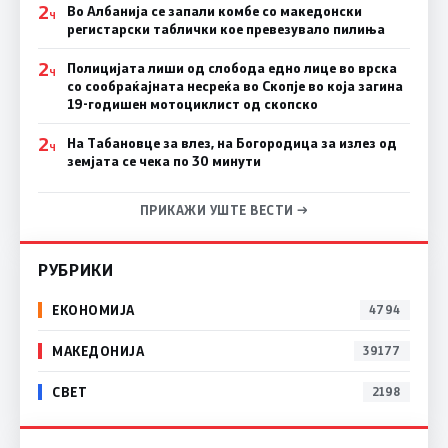
2
Во Албанија се запали комбе со македонски
Ч
регистарски таблички кое превезувало пилиња
2
Полицијата лиши од слобода едно лице во врска
Ч
со сообраќајната несреќа во Скопје во која загина
19-годишен мотоциклист од скопско
2
На Табановце за влез, на Богородица за излез од
Ч
земјата се чека по 30 минути
ПРИКАЖИ УШТЕ ВЕСТИ →
РУБРИКИ
ЕКОНОМИЈА
4794
МАКЕДОНИЈА
39177
СВЕТ
2198