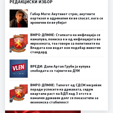
РЕДАКЦИСКИ ИЗБОР
Габор Мате: Акутниот стрес, акутните
кортизол и адреналин ќе ве спасат, кога се
хронични ќе ве убијат
ВМРО-ДПМНЕ: Стапката на инфлација се
намалува, пониска е и од инфлацијата во
еврозоната, тоа говори за политиките на
Владата кои водат кон подобар животен
стандард
ВРЕДИ: Дали Артан Груби ја купува
слободата со тајните на ДУИ
ВМРО-ДПМНЕ: Талогот од СДСМ несреќен
поради успесите на државата, седум
квартали раст на БДП над 3 отсто и
намален државен долг се показатели за
економска стабилност