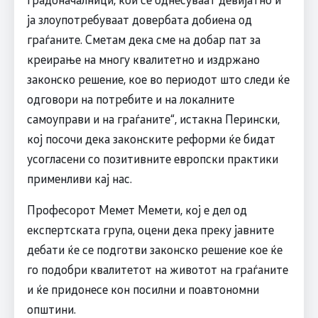
ја злоупотребуваат довербата добиена од
граѓаните. Сметам дека сме на добар пат за
креирање на многу квалитетно и издржано
законско решение, кое во периодот што следи ќе
одговори на потребите и на локалните
самоуправи и на граѓаните“, истакна Перински,
кој посочи дека законските реформи ќе бидат
усогласени со позитивните европски практики
применливи кај нас.
Професорот Мемет Мемети, кој е дел од
експертската група, оцени дека преку јавните
дебати ќе се подготви законско решение кое ќе
го подобри квалитетот на животот на граѓаните
и ќе придонесе кон посилни и поавтономни
општини.