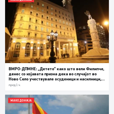
ВМРО-ДПМНЕ: „Детето“ како што вели Филипче,
денес со изјавата призна дека во случајот во
Ново Село учествувале осуденици и насилници,
ова е талогот на Македонија
пред 1 ч.
МАКЕДОНИЈА