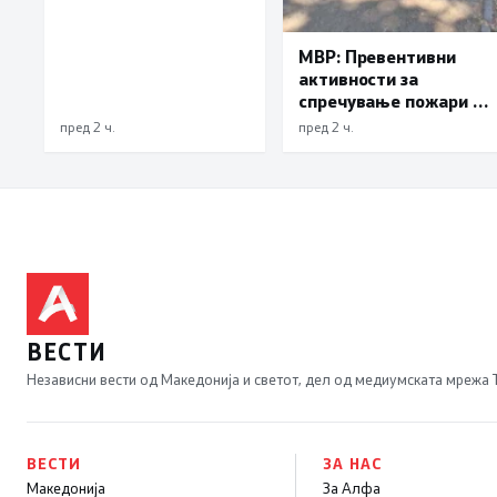
МВР: Превентивни
активности за
спречување пожари и
имотни деликти, како
пред 2 ч.
пред 2 ч.
и за безбедно учество
во сообраќајот
ВЕСТИ
Независни вести од Македонија и светот, дел од медиумската мрежа
ВЕСТИ
ЗА НАС
Македонија
За Алфа