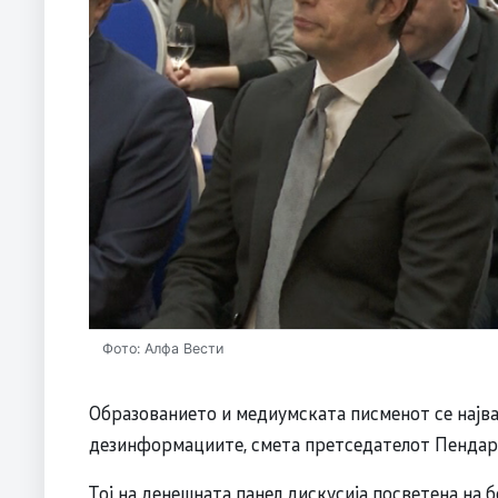
Фото: Алфа Вести
Образованието и медиумската писменот се најв
дезинформациите, смета претседателот Пендар
Тој на денешната панел дискусија посветена на