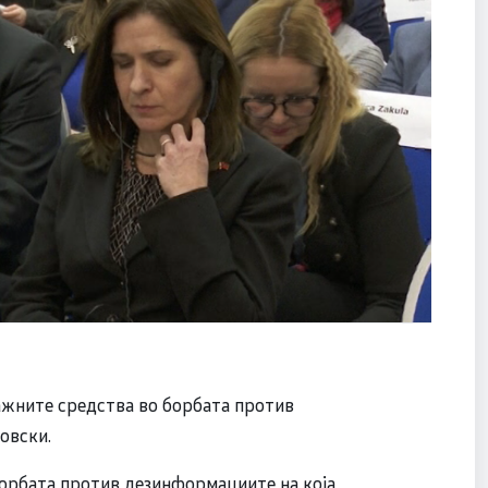
ажните средства во борбата против
овски.
 борбата против дезинформациите на која