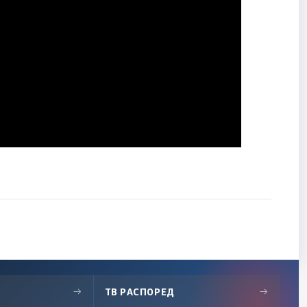
→
ТВ РАСПОРЕД
→