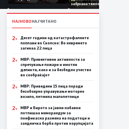
Коридор 8, Македонија
забрзано темпо
станува раскрсница на
Балканот
НАЈНОВО
НАЈЧИТАНО
2
Десет години од катастрофалните
Ч
поплави во Скопско: Во невремето
загинаа 22 лица
2
МВР: Превентивни активности за
Ч
спречување пожари и имотни
деликти, како и за безбедно учество
во сообраќајот
2
МВР: Приведени 15 лица поради
Ч
безобѕирно управување моторно
возило, петмина малолетници
2
МВР и Бирото за јавни набавки
Ч
потпишаа меморандум за
поефикасна размена на податоци и
заедничка борба против корупцијата