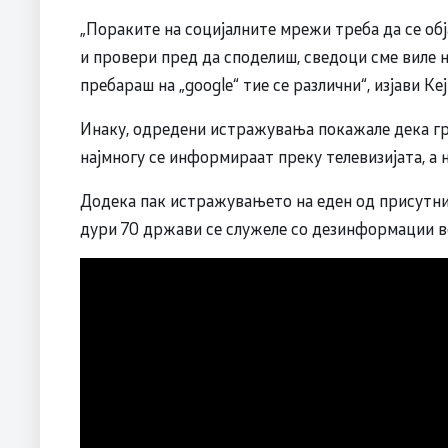
„Пораките на социјалните мрежи треба да се об
и провери пред да споделиш, сведоци сме виле н
пребараш на „google“ тие се различни“, изјави К
Инаку, одредени истражувања покажале дека г
најмногу се информираат преку телевизијата, а 
Додека пак истражувањето на еден од присутн
дури 70 држави се служеле со дезинформации 