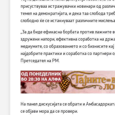
присуствуваа истражувачки новинари од различн
темел на демократијата, и дека таа слобода тре
слободно ќе се истакнуваат различните мислења
„За да биде ефикасна борбата против лажните 
здружени напори, ефективна соработка на држа
медиумите, со образованието и со бизнисите кај
најдобрите практики и соработка со партнери о
Претседател на РМ.
На панел дискусијата се обрати и Амбасадорката
се објави мора да се провери.