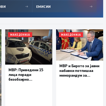
ОВИ
→
ЕМИСИИ
→
МАКЕДОНИЈА
МАКЕДОНИЈА
МВР и Бирото за јавни
МВР: Приведени 15
набавки потпишаа
лица поради
меморандум за
безобѕирно
поефикасна размена
управување моторно
на податоци и
возило, петмина
заедничка борба
малолетници
против корупцијата