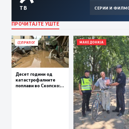
ТВ
СЕРИИ И ФИЛМ
ПРОЧИТАЈТЕ УШТЕ
МАКЕДОНИЈА
ПРИЛОГ
Десет години од
катастрофалните
поплави во Скопско:
Во невремето загинаа
22 лица