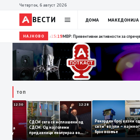
Четврток, 6 август 2026
ВЕСТИ
ДОМА
МАКЕДОНИЈА
НАЈНОВО
15:20
Десет години од катастрофалните поплави во Ск
ТОП
12:30
12:28
Рекорден број казн
СДСМ сега се исплашени од
сити“ во јули – нај
СДСМ: Од најголеми
датоците на
брзо возење
предавници еволуираа во
демантираат
најголеми патриоти