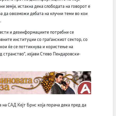
и земји, истакна дека слободата на говорот е
ба да овозможи дебата на клучни теми во кои
.
вести и дезинформациите потребни се
вните институции со граѓанскиот сектор, со
 кои ќе се поттикнува и користење на
д странство“, изјави Стево Пендаровски-
 на САД Кејт Брнс која порача дека пред да