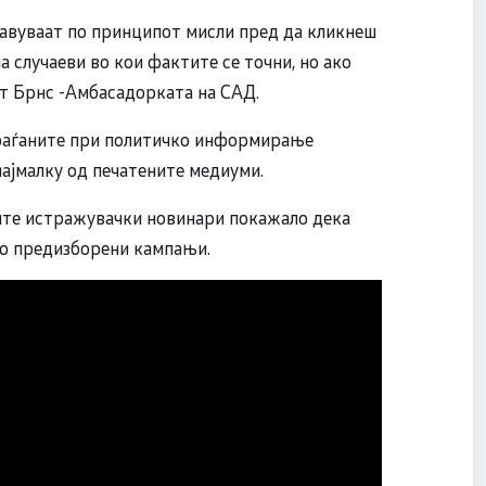
јавуваат по принципот мисли пред да кликнеш
а случаеви во кои фактите се точни, но ако
ејт Брнс -Амбасадорката на САД.
раѓаните при политичко информирање
најмалку од печатените медиуми.
ите истражувачки новинари покажало дека
во предизборени кампањи.