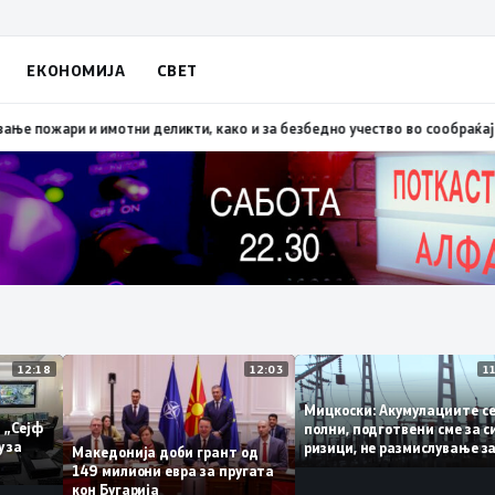
ЕКОНОМИЈА
СВЕТ
опско: Во невремето загинаа 22 лица
15:19
МВР: Превентивни активности
12:18
12:03
Мицкоски: Акумулациит
и од „Сејф
полни, подготвени сме 
многу за
ризици, не размислува
Македонија доби грант од
поскапување на струја
149 милиони евра за пругата
кон Бугарија