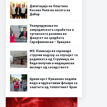
Делегација на Општина
Косово Поле во посета на
Дебар
Унапредување на
земјоделската соработка и
трговската размена во
фокусот на средбата
Серафимовски – Хрицова
МЗ: Комисија ќе спроведе
стручен надзор за случајот со
родилката од Струмица, ќе
биде вклучен и медицински
експерт од соседството
Црвен крст Куманово подели
вода и едукативни флаери за
заштита од топлотниот бран