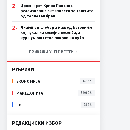
2
Црвен крст Крива Паланка
Ч
реализираше активности за заштита
од топлотен бран
2
Лишен од слобода маж од Боговиње
Ч
кој пукал на семејна веселба, а
куршум оштетил покрив на куќа
ПРИКАЖИ УШТЕ ВЕСТИ →
РУБРИКИ
ЕКОНОМИЈА
4786
МАКЕДОНИЈА
39094
СВЕТ
2194
РЕДАКЦИСКИ ИЗБОР