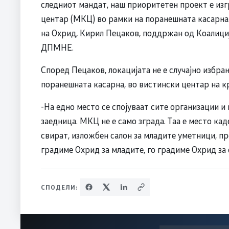
следниот мандат, наш приоритетен проект е из
центар (МКЦ) во рамки на поранешната касарна.
на Охрид, Кирил Пецаков, поддржан од Коалици
ДПМНЕ.
Според Пецаков, локацијата не е случајно избра
поранешната касарна, во вистински центар на к
-На едно место се спојуваат сите организации и
заедница. МКЦ не е само зграда. Таа е место кад
свират, изложбен салон за младите уметници, пр
градиме Охрид за младите, го градиме Охрид за 
СПОДЕЛИ: