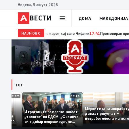
Недела, 9 август 2026
ВЕСТИ
ДОМА
МАКЕДОНИЈА
НАЈНОВО
17:42
ЦУК: До 18 часот 11 пожари на отворен прос
ТОП
12:27
12:19
Мерките за самовра
уваат: За
И граѓаните го препознаваат
даваат резултат –
ција треба
„талогот“ во СДСМ: „Филипче
невработеноста на 
 домашното
си е добар неврохирург, не
најниско ниво од 11
треба се занимава со