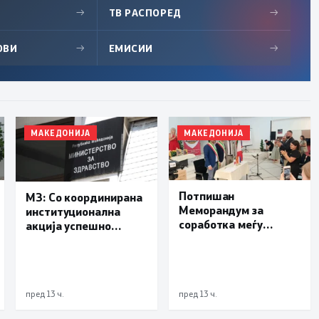
→
ТВ РАСПОРЕД
→
ОВИ
→
ЕМИСИИ
→
МАКЕДОНИЈА
МАКЕДОНИЈА
Потпишан
МЗ: Со координирана
Меморандум за
институционална
соработка меѓу
акција успешно
Делчево и општините
транспортиран
Новело, Монфорте
пациент со сериозна
д’Алба и Родино од
повреда од Турција
Република Италија
пред 13 ч.
пред 13 ч.