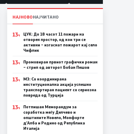
НАЈНОВО
НАЈЧИТАНО
13
ЦУК: До 18 часот 11 пожари на
Ч
отворен простор, од кои три се
активни – изгаснат пожарот кај село
Чифлик
13
Промовиран првиот графички роман
Ч
– стрип од авторот Бобан Пешов
13
МЗ: Со координирана
Ч
институционална акција успешно
транспортиран пациент со сериозна
повреда од Турција
13
Потпишан Меморандум за
Ч
соработка меѓу Делчево и
општините Новело, Монфорте
д’Алба и Родино од Република
Италија