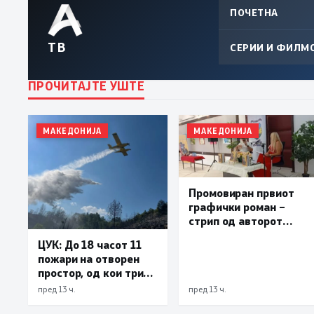
ПОЧЕТНА
ТВ
СЕРИИ И ФИЛМ
ПРОЧИТАЈТЕ УШТЕ
МАКЕДОНИЈА
МАКЕДОНИЈА
Промовиран првиот
графички роман –
стрип од авторот
Бобан Пешов
ЦУК: До 18 часот 11
пожари на отворен
простор, од кои три
се активни – изгаснат
пред 13 ч.
пред 13 ч.
пожарот кај село