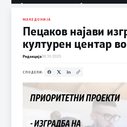
политика“
МАКЕДОНИЈА
Пецаков најави из
културен центар в
Редакција
06.10.2025
СПОДЕЛИ: