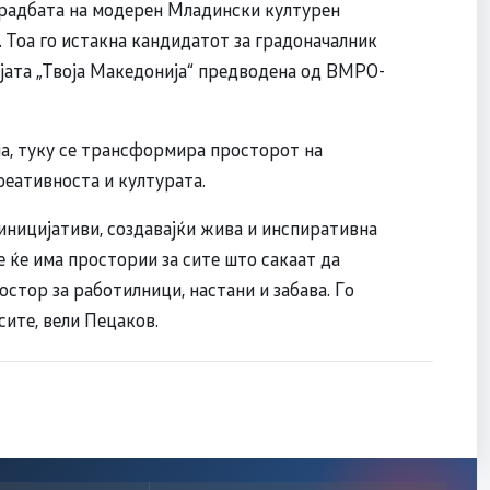
градбата на модерен Младински културен
 Тоа го истакна кандидатот за градоначалник
јата „Твоја Македонија“ предводена од ВМРО-
на, туку се трансформира просторот на
реативноста и културата.
 иницијативи, создавајќи жива и инспиративна
е ќе има простории за сите што сакаат да
остор за работилници, настани и забава. Го
сите, вели Пецаков.