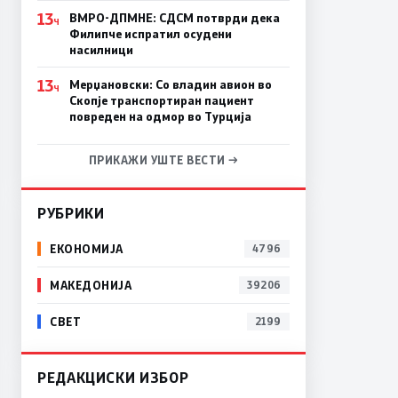
13
ВМРО-ДПМНЕ: СДСM потврди дека
Ч
Филипче испратил осудени
насилници
13
Мерџановски: Со владин авион во
Ч
Скопје транспортиран пациент
повреден на одмор во Турција
ПРИКАЖИ УШТЕ ВЕСТИ →
РУБРИКИ
ЕКОНОМИЈА
4796
МАКЕДОНИЈА
39206
СВЕТ
2199
РЕДАКЦИСКИ ИЗБОР