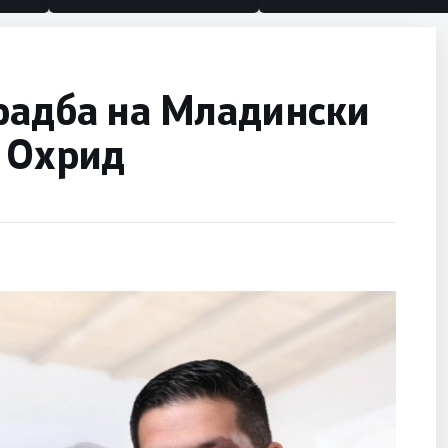
градба на Младински
о Охрид