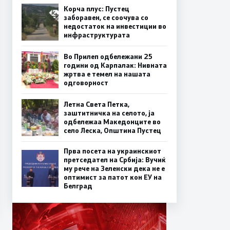
Корча плус: Пустец
заборавен, се соочува со
недостаток на инвестиции во
инфраструктурата
Во Прилеп одбележани 25
години од Карпалак: Нивната
жртва е темел на нашата
одговорност
Летна Света Петка,
заштитничка на селото, ја
одбележаа Македонците во
село Леска, Општина Пустец
Прва посета на украинскиот
претседател на Србија: Вучиќ
му рече на Зеленски дека не е
оптимист за патот кон ЕУ на
Белград