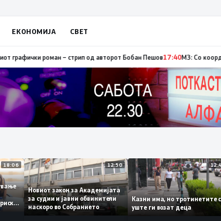
ЕКОНОМИЈА
СВЕТ
тор, од кои три се активни – изгаснат пожарот кај село Чифлик
17:41
Про
18:06
12:50
ботување
Новиот закон за Академијата
за судии и јавни обвинители
Казни има, но тротинети
историски
наскоро во Собранието
уште ги возат деца
,3%