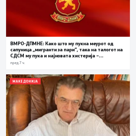
ВМРО-ДПМНЕ: Како што му пукна меурот од
сапуница „мигранти за пари“, така на талогот на
СДСМ му пука и најновата хистерија –
прифаќање на француски предлог
пред 7 ч.
МАКЕДОНИЈА