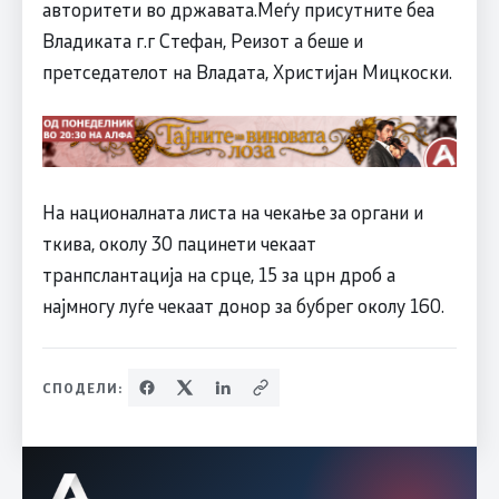
авторитети во државата.Mеѓу присутните беа
Владиката г.г Стефан, Реизот a беше и
претседателот на Владата, Христијан Мицкоски.
На националната листа на чекање за органи и
ткива, околу 30 пацинети чекаат
транпслантација на срце, 15 за црн дроб а
најмногу луѓе чекаат донор за бубрег околу 160.
СПОДЕЛИ: