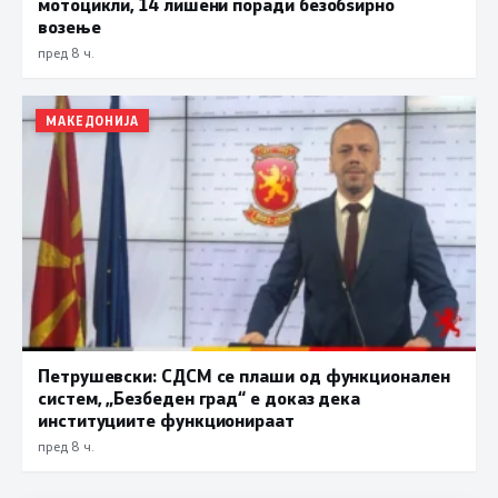
мотоцикли, 14 лишени поради безобѕирно
возење
пред 8 ч.
МАКЕДОНИЈА
Петрушевски: СДСМ се плаши од функционален
систем, „Безбеден град“ е доказ дека
институциите функционираат
пред 8 ч.