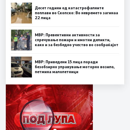
Десет години од катастрофалните
поплави во Скопско: Во невремето загинаа
22 лица
МВР: Превентивни активности за
спречување пожари и имотни деликти,
како и за безбедно учество во сообраќајот
МВР: Приведени 15 лица поради
безобѕирно управување моторно возило,
петмина малолетници