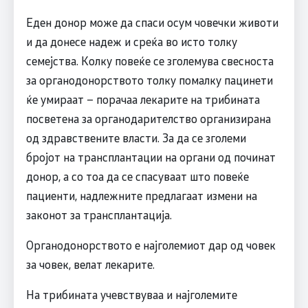
Еден донор може да спаси осум човечки животи
и да донесе надеж и среќа во исто толку
семејства. Колку повеќе се зголемува свесноста
за органодонорството толку помалку пацинети
ќе умираат – порачаа лекарите на трибината
посветена за органодарителство организирана
од здравствените власти. За да се зголеми
бројот на трансплантации на органи од починат
донор, а со тоа да се спасуваат што повеќе
пациенти, надлежните предлагаат измени на
законот за трансплантација.
Органодонорството е најголемиот дар од човек
за човек, велат лекарите.
На трибината учевствуваа и најголемите