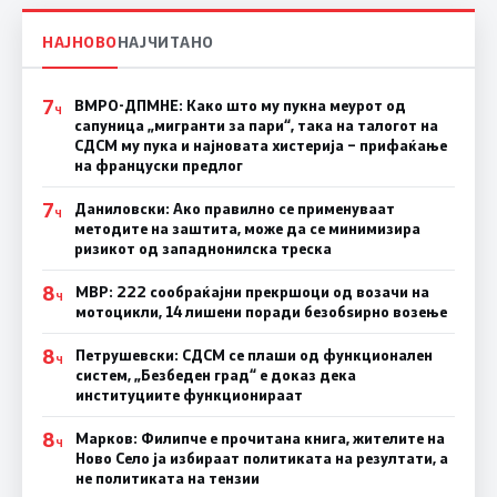
НАЈНОВО
НАЈЧИТАНО
7
ВМРО-ДПМНЕ: Како што му пукна меурот од
Ч
сапуница „мигранти за пари“, така на талогот на
СДСМ му пука и најновата хистерија – прифаќање
на француски предлог
7
Даниловски: Ако правилно се применуваат
Ч
методите на заштита, може да се минимизира
ризикот од западнонилска треска
8
МВР: 222 сообраќајни прекршоци од возачи на
Ч
мотоцикли, 14 лишени поради безобѕирно возење
8
Петрушевски: СДСМ се плаши од функционален
Ч
систем, „Безбеден град“ е доказ дека
институциите функционираат
8
Марков: Филипче е прочитана книга, жителите на
Ч
Ново Село ја избираат политиката на резултати, а
не политиката на тензии