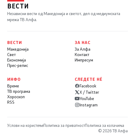
ВЕСТИ
Независни вести од Македонија и светот, дел од медиумската
мрежа ТВ Алфа.
ВЕСТИ
ЗА НАС
Македонија
За Алфа
Свет
Контакт
Економија
Импресум
Прес-релис
ИНФО
СЛЕДЕТЕ НÉ
Време
Facebook
ТВ програма
X / Twitter
Хороскоп
YouTube
RSS
Instagram
Услови на користење
Политика за приватност
Политика за колачиња
© 2026 ТВ Алфа