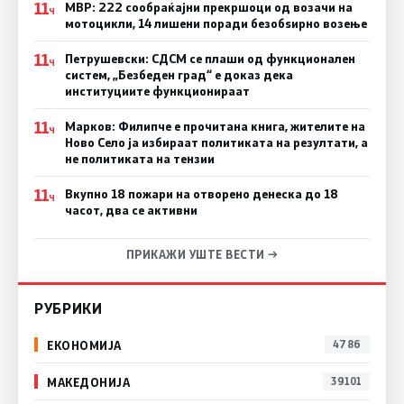
11
МВР: 222 сообраќајни прекршоци од возачи на
Ч
мотоцикли, 14 лишени поради безобѕирно возење
11
Петрушевски: СДСМ се плаши од функционален
Ч
систем, „Безбеден град“ е доказ дека
институциите функционираат
11
Марков: Филипче е прочитана книга, жителите на
Ч
Ново Село ја избираат политиката на резултати, а
не политиката на тензии
11
Вкупно 18 пожари на отворено денеска до 18
Ч
часот, два се активни
ПРИКАЖИ УШТЕ ВЕСТИ →
РУБРИКИ
ЕКОНОМИЈА
4786
МАКЕДОНИЈА
39101