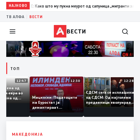
МРО-ДПМНЕ: Како што му пукна меурот од сапуница „мигранти за пари“, т
НАЈНОВО
|
ТВ АЛФА
ВЕСТИ
ВЕСТИ
ТОП
12:47
12:30
12:28
а размена од
СДСМ сега се исплашени
лијарди евра во
од СДСМ: Од најголеми
Мицкоски: Податоците
половина од
предавници еволуираа
на Еуростат ја
а – Македонија
во најголеми патриоти
демантираат
мува извозот
опозицијата
МАКЕДОНИЈА