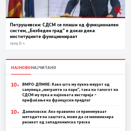
Петрушевски: СДСМ се плаши од функционален
систем, „Безбеден град“ е доказ дека
институциите функционираат
пред 11 ч.
НАЈНОВО
НАЈЧИТАНО
10
ВМРО-ДПМНЕ: Како што му пукна меурот од
Ч
сапуница „мигранти за пари“, така на талогот на
СДСМ му пука и најновата хистерија –
прифаќање на француски предлог
10
Даниловски: Ако правилно се применуваат
Ч
методите на заштита, може да се минимизира
ризикот од западнонилска треска