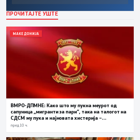
ПРОЧИТАЈТЕ УШТЕ
МАКЕДОНИЈА
ВМРО-ДПМНЕ: Како што му пукна меурот од
сапуница „мигранти за пари“, така на талогот на
СДСМ му пука и најновата хистерија –
прифаќање на француски предлог
пред 10 ч.