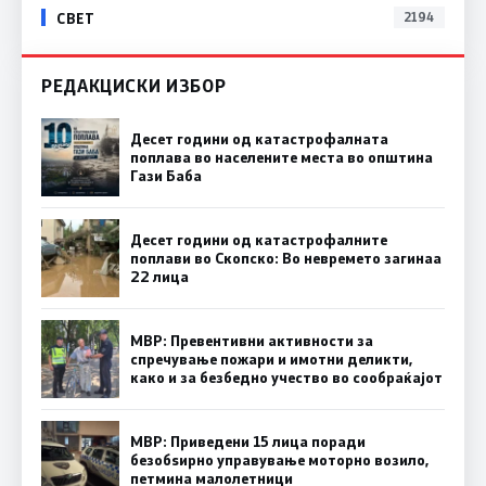
СВЕТ
2194
РЕДАКЦИСКИ ИЗБОР
Десет години од катастрофалната
поплава во населените места во општина
Гази Баба
Десет години од катастрофалните
поплави во Скопско: Во невремето загинаа
22 лица
МВР: Превентивни активности за
спречување пожари и имотни деликти,
како и за безбедно учество во сообраќајот
МВР: Приведени 15 лица поради
безобѕирно управување моторно возило,
петмина малолетници