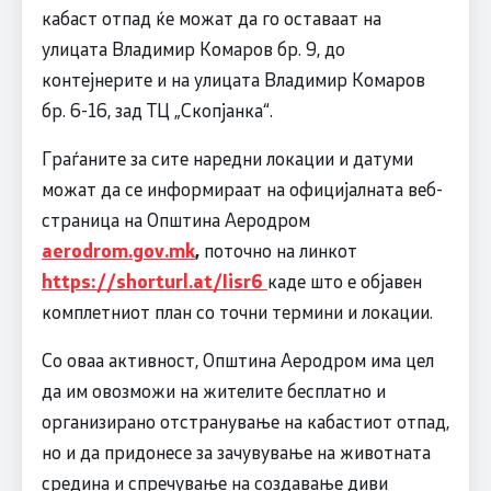
кабаст отпад ќе можат да го оставаат на
улицата Владимир Комаров бр. 9, до
контејнерите и на улицата Владимир Комаров
бр. 6-16, зад ТЦ „Скопјанка“.
Граѓаните за сите наредни локации и датуми
можат да се информираат на официјалната веб-
страница на Општина Аеродром
aerodrom.gov.mk
,
поточно на линкот
https://shorturl.at/Iisr6
каде што е објавен
комплетниот план со точни термини и локации.
Со оваа активност, Општина Аеродром има цел
да им овозможи на жителите бесплатно и
организирано отстранување на кабастиот отпад,
но и да придонесе за зачувување на животната
средина и спречување на создавање диви