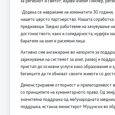
за регионот и светот, изјави Филип Леклер, рег
-Додека се навраќаме на изминатите 30 години
нашето цврсто партнерство. Нашата соработка 
предизвици. Заедно работевме на зачувување на
достоинството, како и солидарноста, нудејќи за
баратели на азил и раселени лица.
Активно сме ангажирани во напорите за поддршк
зајакнување на системот за азил, развој и подд
пристап до основни услуги како образование и 
бегалците да ги обноват своите животи со дост
Демонстриравме отпорност и прилагодливост в
со принципите на хуманитарното право. Од земј
значителна поддршка од меѓународната заедница
поддршка, истакна министерот Муцунски во об