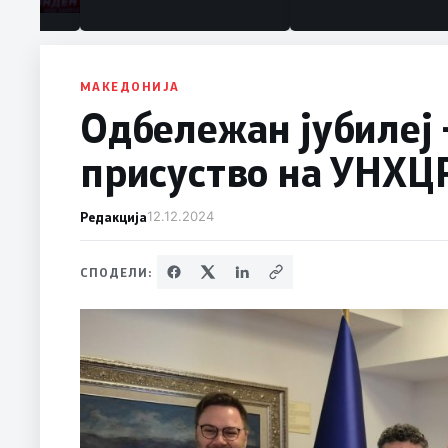
МАКЕДОНИЈА
Одбележан јубилеј 
присуство на УНХЦ
Редакција
12.12.2024
СПОДЕЛИ: