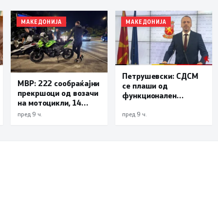
МАКЕДОНИЈА
МАКЕДОНИЈА
Петрушевски: СДСМ
МВР: 222 сообраќајни
се плаши од
прекршоци од возачи
функционален
на мотоцикли, 14
систем, „Безбеден
лишени поради
град“ е доказ дека
пред 9 ч.
пред 9 ч.
безобѕирно возење
институциите
функционираат