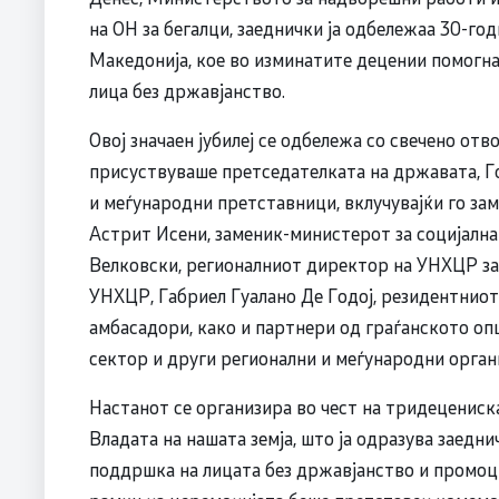
на ОН за бегалци, заеднички ја одбележаа 30-г
Македонија, кое во изминатите децении помогна 
лица без државјанство.
Овој значаен јубилеј се одбележa со свечено от
присуствуваше претседателката на државата, Г
и меѓународни претставници, вклучувајќи го за
Астрит Исени, заменик-министерот за социјална
Велковски, регионалниот директор на УНХЦР за
УНХЦР, Габриел Гуалано Де Годој, резидентниот
амбасадори, како и партнери од граѓанското оп
сектор и други регионални и меѓународни орган
Настанот се организира во чест на тридеценис
Владата на нашата земја, што ја одразува заедн
поддршка на лицата без државјанство и промоци