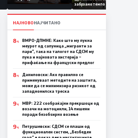
Коридор 8, Македонија
забрзано темпо
станува раскрсница на
Балканот
НАЈНОВО
НАЈЧИТАНО
8
ВМРО-ДПМНЕ: Како што му пукна
Ч
меурот од сапуница „мигранти за
пари“, така на талогот на СДСМ му
пука и најновата хистерија –
прифаќање на француски предлог
8
Даниловски: Ако правилно се
Ч
применуваат методите на заштита,
може да се минимизира ризикот од
западнонилска треска
9
МВР: 222 сообраќајни прекршоци од
Ч
возачи на мотоцикли, 14 лишени
поради безобѕирно возење
9
Петрушевски: СДСМ се плаши од
Ч
функционален систем, „Безбеден
град“ е доказ дека институциите