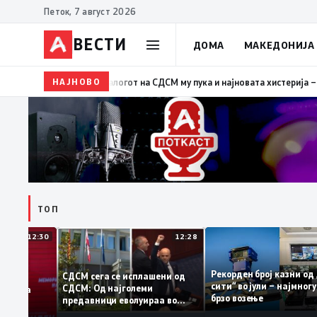
Петок, 7 август 2026
ВЕСТИ
ДОМА
МАКЕДОНИЈА
НАЈНОВО
19:39
ВМРО-ДПМНЕ: Како што му пукна меурот од сап
ТОП
12:30
12:28
Рекорден број казн
СДСМ сега се исплашени од
сити“ во јули – најм
СДСМ: Од најголеми
атоците на
брзо возење
предавници еволуираа во
емантираат
најголеми патриоти