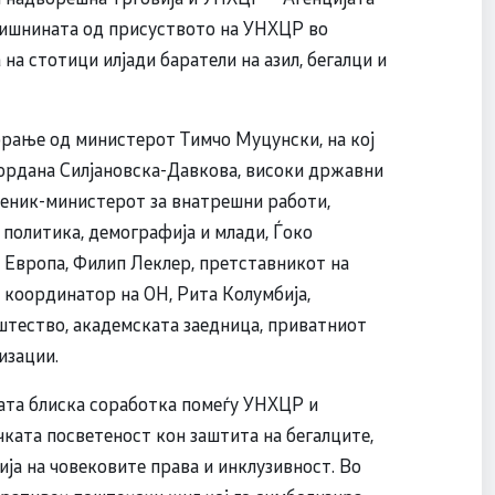
одишнината од присуството на УНХЦР во
на стотици илјади баратели на азил, бегалци и
ворање од министерот Тимчо Муцунски, на кој
ордана Силјановска-Давкова, високи државни
меник-министерот за внатрешни работи,
 политика, демографија и млади, Ѓоко
 Европа, Филип Леклер, претставникот на
 координатор на ОН, Рита Колумбија,
штество, академската заедница, приватниот
изации.
ката блиска соработка помеѓу УНХЦР и
ичката посветеност кон заштита на бегалците,
ја на човековите права и инклузивност. Во