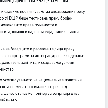
ионален директор на УНХЦР за Европа.
, ги славиме постигнувањтаа овозможени преку
со УНХЦР беше тестирана преку бројни
 човековите права, хуманоста и
штита, помош и надеж за илјадници бегалци,
а на бегалците и раселените лица преку
ршка на програми за интеграција, обезбедување
здравствена заштита, и создавање услови
оинство.
о усогласувањето на националните политики
а која во минатото имаше потреба од
, денес станавме пример за земја која дава
раќањето.