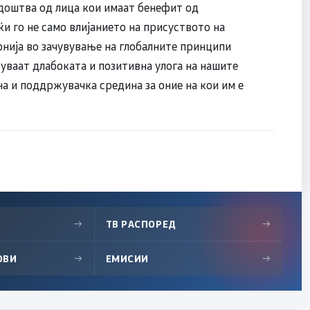
едоштва од лица кои имаат бенефит од
и го не само влијанието на присуството на
онија во зачувување на глобалните принципи
суваат длабоката и позитивна улога на нашите
а и поддржувачка средина за оние на кои им е
→
ТВ РАСПОРЕД
→
ОВИ
→
ЕМИСИИ
→