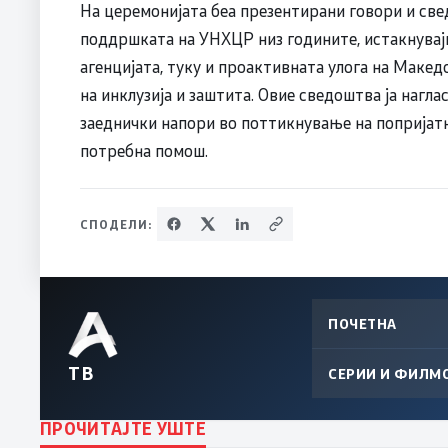
На церемонијата беа презентирани говори и св
поддршката на УНХЦР низ годините, истакнувајќ
агенцијата, туку и проактивната улога на Макед
на инклузија и заштита. Овие сведоштва ја нагла
заеднички напори во поттикнување на попријатн
потребна помош.
СПОДЕЛИ:
ПОЧЕТНА
ТВ
СЕРИИ И ФИЛМ
ПРОЧИТАЈТЕ УШТЕ