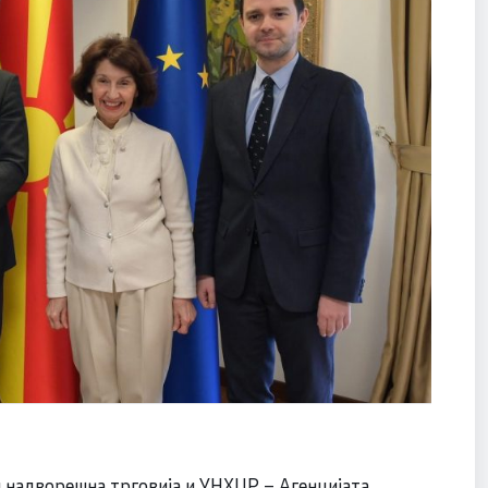
 надворешна трговија и УНХЦР – Агенцијата