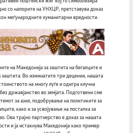
ративен поштенски жиг кој го симболизира
дно со напорите на УНХЦР, претставува доказ
 кон меѓународните хуманитарни вредности.
те на Македонија за заштита на бегалците и
 заштита. Во изминатите три децении, нашата
стоинството на многу луѓе и одигра клучна
 без државјанство во земјата. Подготвени сме
темот за азил, подобрување на политиките за
алците, како и за усвојување на постапка за
о. Ова трајно партнерство е доказ за нашата
сти и ја истакнува Македонија како пример