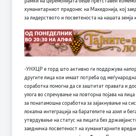
рамки на церемонијата беше претставен комемо
хуманитарниот придонес на Македонија, кој зае
за лидерството и посветеноста на нашата земја
-УНХЦР е горд што активно ги поддржува напори
другите лица кои имаат потреба од меѓународна
соработка помогна да се заштитат правата и до
улога во спречување на повторна појава на лица
за понатамошна соработка за зајакнување на сис
локална интеграција на барателите на азил и бег
утврдување на статус на лицата без државјанств
заедничка посветеност на хуманитарните вредно