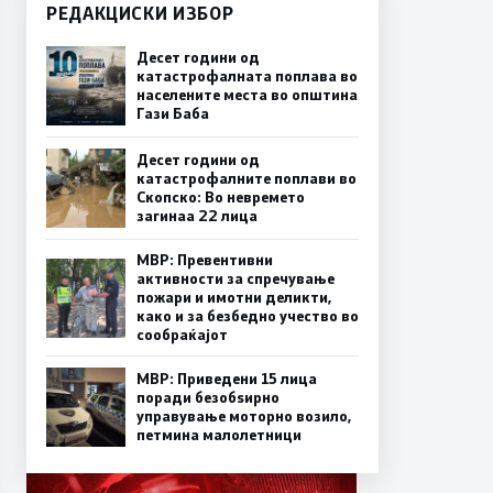
РЕДАКЦИСКИ ИЗБОР
Десет години од
катастрофалната поплава во
населените места во општина
Гази Баба
Десет години од
катастрофалните поплави во
Скопско: Во невремето
загинаа 22 лица
МВР: Превентивни
активности за спречување
пожари и имотни деликти,
како и за безбедно учество во
сообраќајот
МВР: Приведени 15 лица
поради безобѕирно
управување моторно возило,
петмина малолетници