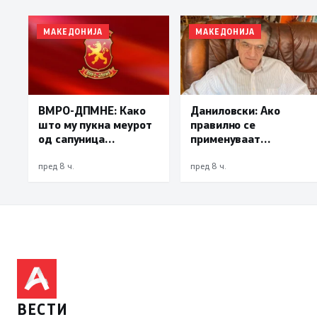
МАКЕДОНИЈА
МАКЕДОНИЈА
Даниловски: Ако
ВМРО-ДПМНЕ: Како
правилно се
што му пукна меурот
применуваат
од сапуница
методите на заштита,
„мигранти за пари“,
може да се
така на талогот на
пред 8 ч.
пред 8 ч.
минимизира ризикот
СДСМ му пука и
од западнонилска
најновата хистерија –
треска
прифаќање на
француски предлог
ВЕСТИ