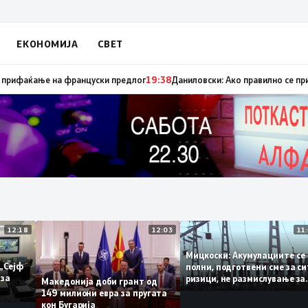
ЕКОНОМИЈА
СВЕТ
уница „мигранти за пари“, така на талогот на СДСМ му пука и најновата
12:18
12:03
Мицкоски: Акумулациите
и од „Сејф
полни, подготвени сме з
ногу за
ризици, не размислувањ
Македонија доби грант од
поскапување на струјат
149 милиони евра за пругата
кон Бугарија