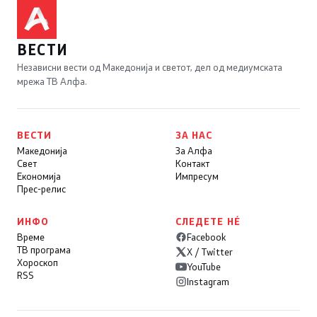
ВЕСТИ
Независни вести од Македонија и светот, дел од медиумската
мрежа ТВ Алфа.
ВЕСТИ
ЗА НАС
Македонија
За Алфа
Свет
Контакт
Економија
Импресум
Прес-релис
ИНФО
СЛЕДЕТЕ НÉ
Време
Facebook
ТВ програма
X / Twitter
Хороскоп
YouTube
RSS
Instagram