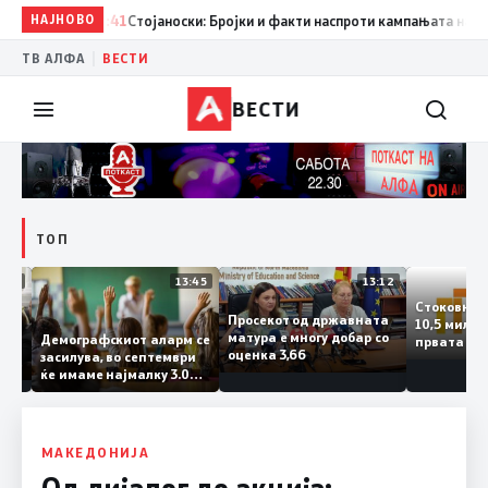
НАЈНОВО
17:41
Стојаноски: Бројки и факти наспроти кампањата на „екон
|
ТВ АЛФА
ВЕСТИ
ВЕСТИ
ТОП
14:12
13:45
13:12
Стоков
Просекот од државната
10,5 ми
ата
матура е многу добар со
Демографскиот аларм се
првата
ката
оценка 3,66
засилува, во септември
година
ланка
ќе имаме најмалку 3.000
го згол
ктот
првачиња помалку
а
 слепа
МАКЕДОНИЈА
Од дијалог до акција: