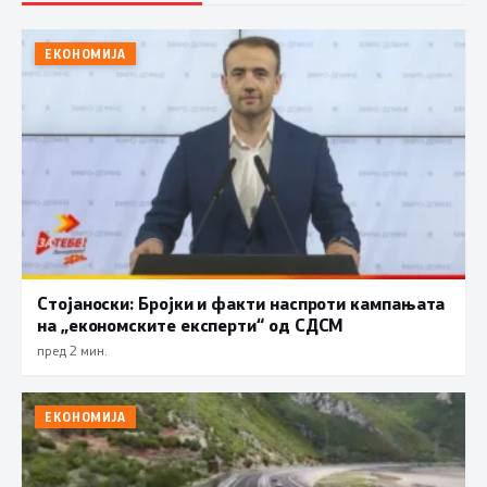
ЕКОНОМИЈА
Стојаноски: Бројки и факти наспроти кампањата
на „економските експерти“ од СДСM
пред 2 мин.
ЕКОНОМИЈА