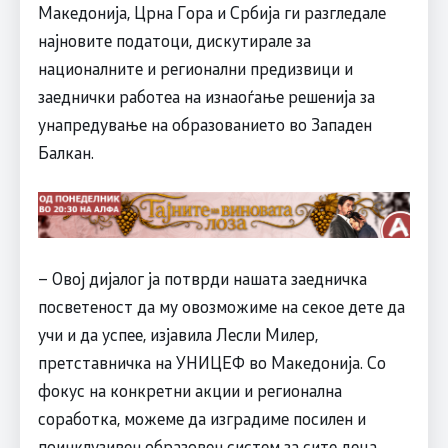
Македонија, Црна Гора и Србија ги разгледале
најновите податоци, дискутирале за
националните и регионални предизвици и
заеднички работeа на изнаоѓање решенија за
унапредување на образованието во Западен
Балкан.
– Овој дијалог ја потврди нашата заедничка
посветеност да му овозможиме на секое дете да
учи и да успее, изјавила Лесли Милер,
претставничка на УНИЦЕФ во Македонија. Со
фокус на конкретни акции и регионална
соработка, можеме да изградиме посилен и
поинклузивен образовен систем за сите деца,