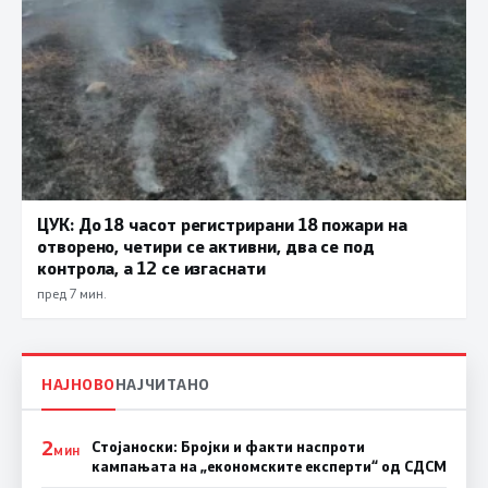
ЦУК: До 18 часот регистрирани 18 пожари на
отворено, четири се активни, два се под
контрола, а 12 се изгаснати
пред 7 мин.
НАЈНОВО
НАЈЧИТАНО
2
Стојаноски: Бројки и факти наспроти
МИН
кампањата на „економските експерти“ од СДСM