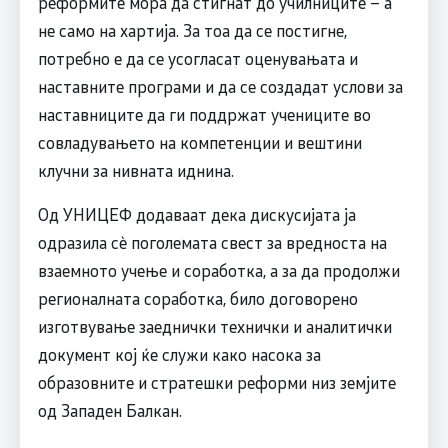
реформите мора да стигнат до училниците – а
не само на хартија. За тоа да се постигне,
потребно е да се усогласат оценувањата и
наставните програми и да се создадат услови за
наставниците да ги поддржат учениците во
совладувањето на компетенции и вештини
клучни за нивната иднина.
Од УНИЦЕФ додаваат дека дискусијата ја
одразила сè поголемата свест за вредноста на
взаемното учење и соработка, а за да продолжи
регионалната соработка, било договорено
изготвување заеднички технички и аналитички
документ кој ќе служи како насока за
образовните и стратешки реформи низ земјите
од Западен Балкан.