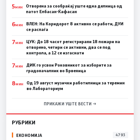
5
Отворена за сообраќај уште една делница од
МИН
патот Елбасан-Ќафасан
6
ВЛЕН: На Коридорот 8 активно се работи, ДУИ
МИН
се распаѓа
7
ЦУК: До 18 часот регистрирани 18 пожари на
МИН
отворено, четири се активни, два се под
контрола, а 12 се изгаснати
7
ДИК го усвои Роковникот за изборите за
МИН
градоначалник во Брвеница
8
Од 19 август музички работилници за теремин
МИН
во Лабораториум
ПРИКАЖИ УШТЕ ВЕСТИ →
РУБРИКИ
ЕКОНОМИЈА
4793