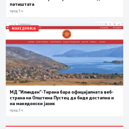
патиштата
пред 3 ч.
МАКЕДОНИЈА
МД “Илинден“-Тирана бара официјалната веб-
страна на Општина Пустец да биде достапна и
на македонски јазик
пред 3 ч.