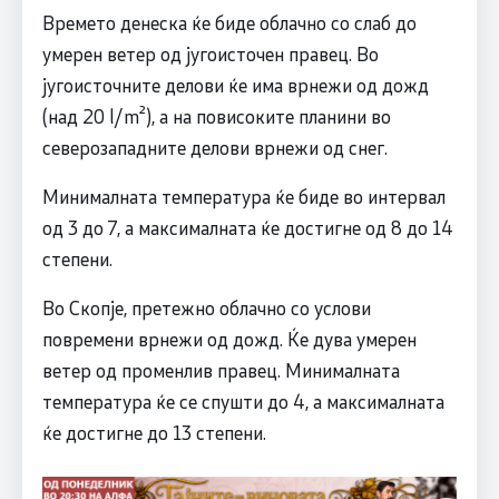
Времето денеска ќе биде облачно со слаб до
умерен ветер од југоисточен правец. Во
југоисточните делови ќе има врнежи од дожд
(над 20 l/m²), а на повисоките планини во
северозападните делови врнежи од снег.
Минималната температура ќе биде во интервал
од 3 до 7, а максималната ќе достигне од 8 до 14
степени.
Во Скопје, претежно облачно со услови
повремени врнежи од дожд. Ќе дува умерен
ветер од променлив правец. Минималната
температура ќе се спушти до 4, а максималната
ќе достигне до 13 степени.