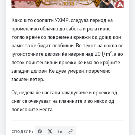
Како што соопшти УХМР, следува период на
променливо облачно до сабота и релативно
топло време со повремени врнежи од дожд кои
наместа ќе бидат пообилни. Во текот на ноќва во
југоисточните делови ќе наврне над 20 l/m², а во
петок поинтензивни врнежи ќе има во крајните
западни делови. Ќе дува умерен, повремено
засилен ветер.
Од недела ќе настапи заладување и врнежи од
снег се очекуваат на планините и во некои од
повисоките места.
СПОДЕЛИ: