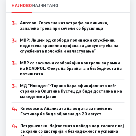
НАЈНОВО
НАЈЧИТАНО
3
Ангелов: Спречена катастрофа во виничко,
Ч
запалена трева при сечење со брусилица
3
МВР: Лишен од слобода полициски службеник,
Ч
поднесена кривична пријава за „злоупотреба на
службената положба и овластување”
3
МВР со засилени сообраќајни контроли во рамки
Ч
на ROADPOL: Фокус на брзината и безбедноста на
патиштата
3
МД “Илинден“-Тирана бара официјалната веб-
Ч
страна на Општина Пустец да биде достапна и на
македонски јазик
4
Клековски: Анализата на водата за пиење во
Ч
Гостивар ќе биде објавена до 20 август
4
Петрушевски: Најголемата победа над талогот кој
Ч
се храни со хистерија и безнадежност е успешна