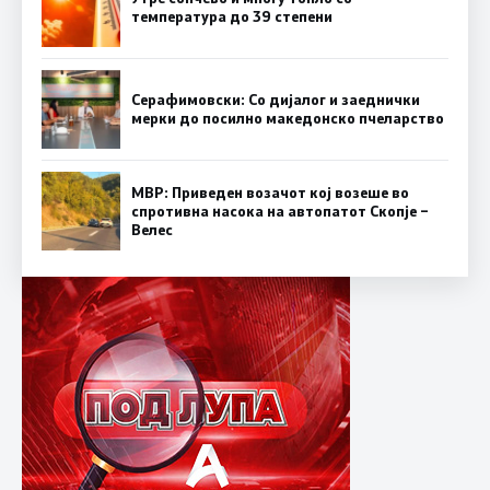
температура до 39 степени
Серафимовски: Со дијалог и заеднички
мерки до посилно македонско пчеларство
МВР: Приведен возачот кој возеше во
спротивна насока на автопатот Скопје –
Велес