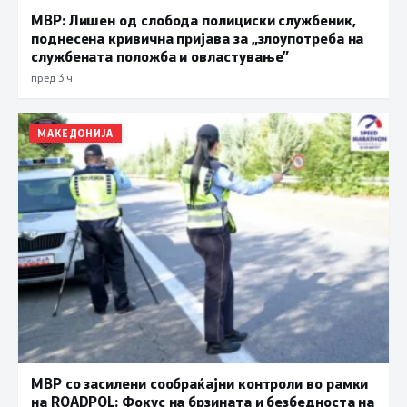
МВР: Лишен од слобода полициски службеник,
поднесена кривична пријава за „злоупотреба на
службената положба и овластување”
пред 3 ч.
МАКЕДОНИЈА
МВР со засилени сообраќајни контроли во рамки
на ROADPOL: Фокус на брзината и безбедноста на