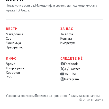
Независни вести од Македонија и светот, дел од медиумската
мрежа ТВ Алфа.
ВЕСТИ
ЗА НАС
Македонија
За Алфа
Свет
Контакт
Економија
Импресум
Прес-релис
ИНФО
СЛЕДЕТЕ НÉ
Време
Facebook
ТВ програма
X / Twitter
Хороскоп
YouTube
RSS
Instagram
Услови на користење
Политика за приватност
Политика за колачиња
© 2026 ТВ Алфа