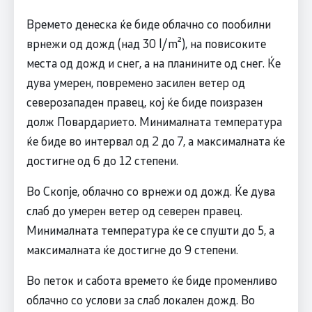
Времето денеска ќе биде облачно со пообилни
врнежи од дожд (над 30 l/m²), на повисоките
места од дожд и снег, а на планините од снег. Ќе
дува умерен, повремено засилен ветер од
северозападен правец, кој ќе биде поизразен
долж Повардарието. Минималната температура
ќе биде во интервал од 2 до 7, а максималната ќе
достигне од 6 до 12 степени.
Во Скопје, облачно со врнежи од дожд. Ќе дува
слаб до умерен ветер од северен правец.
Минималната температура ќе се спушти до 5, а
максималната ќе достигне до 9 степени.
Во петок и сабота времето ќе биде променливо
облачно со услови за слаб локален дожд. Во