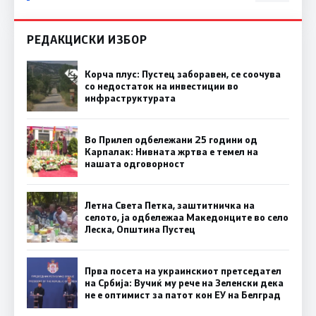
РЕДАКЦИСКИ ИЗБОР
Корча плус: Пустец заборавен, се соочува
со недостаток на инвестиции во
инфраструктурата
Во Прилеп одбележани 25 години од
Карпалак: Нивната жртва е темел на
нашата одговорност
Летна Света Петка, заштитничка на
селото, ја одбележаа Македонците во село
Леска, Општина Пустец
Прва посета на украинскиот претседател
на Србија: Вучиќ му рече на Зеленски дека
не е оптимист за патот кон ЕУ на Белград