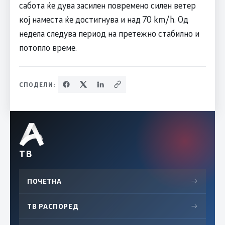
сабота ќе дува засилен повремено силен ветер
кој наместа ќе достигнува и над 70 km/h. Од
недела следува период на претежно стабилно и
потопло време.
СПОДЕЛИ:
ТВ
ПОЧЕТНА
→
ТВ РАСПОРЕД
→