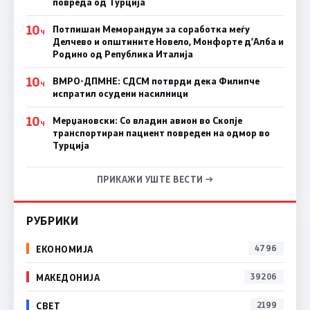
повреда од Турција
10
Потпишан Меморандум за соработка меѓу
Ч
Делчево и општините Новело, Монфорте д’Алба и
Родино од Република Италија
10
ВМРО-ДПМНЕ: СДСM потврди дека Филипче
Ч
испратил осудени насилници
10
Мерџановски: Со владин авион во Скопје
Ч
транспортиран пациент повреден на одмор во
Турција
ПРИКАЖИ УШТЕ ВЕСТИ →
РУБРИКИ
ЕКОНОМИЈА
4796
МАКЕДОНИЈА
39206
СВЕТ
2199