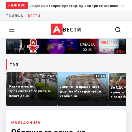
НАЈНОВО
17:42
ЦУК: До 18 часот 11 пожари на отворен простор, од кои
|
ТВ АЛФА
ВЕСТИ
ВЕСТИ
ТОП
12:50
12:47
12:46
Казни има, но
Јавниот и државниот
Во СДСМ 
ии и
тротинетите се уште ги
долг на Македонија се
талогот:
возат деца
стабилни
е само б
ето
копија д
Заев
МАКЕДОНИЈА
Облачно со дожд, на