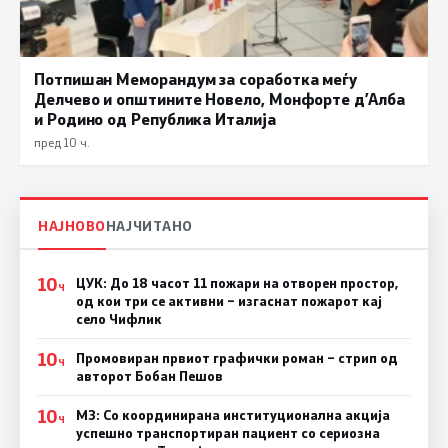
Потпишан Меморандум за соработка меѓу
Делчево и општините Новело, Монфорте д’Алба
и Родино од Република Италија
пред 10 ч.
НАЈНОВО
НАЈЧИТАНО
10
ЦУК: До 18 часот 11 пожари на отворен простор,
Ч
од кои три се активни – изгаснат пожарот кај
село Чифлик
10
Промовиран првиот графички роман – стрип од
Ч
авторот Бобан Пешов
10
МЗ: Со координирана институционална акција
Ч
успешно транспортиран пациент со сериозна