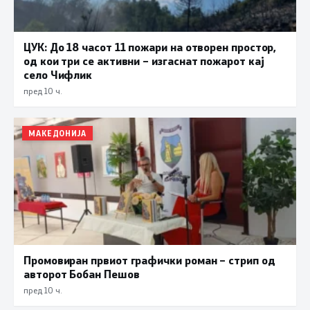
ЦУК: До 18 часот 11 пожари на отворен простор,
од кои три се активни – изгаснат пожарот кај
село Чифлик
пред 10 ч.
МАКЕДОНИЈА
Промовиран првиот графички роман – стрип од
авторот Бобан Пешов
пред 10 ч.