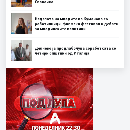
Словачка
Неделата на младите во Куманово со
работилници, филмски фестивал и дебати
за младинските политики
Делчево ја продлабочува соработката со
четири општини од Италија