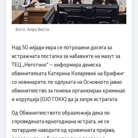
Фото: Алфа Вести
Над 50 илјади евра се потрошени досега за
истражната постапка за набавките на мазут за
ТЕЦ „Неготино“ – информира денеска
обвинителката Катерина Коларевиќ на брифинг
со новинарите, по одлуката на Основното јавно
обвинителство за гонење организиран криминал
и корупција (ОЈО ГОКК) да ја запре истрагата.
Од Обвинителството образложија дека по
спроведената едногодишна истрага, не се
потврдиле наводите од кривичната пријава,