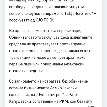
обезбедување доволни количини мазут за
непречено функционирање на ТЕЦ „Неготино“ –
посочуваат од ОЈО ГОКК.
Во однос на сомнежите за перење пари,
Обвинителството заклучува дека исплатените
средства не претставуваат противправно
стекната имотна корист и дека финансиските
трансакции не може да се третираат како
перење пари или прикривање незаконски
стекнати средства.
Со запирањето на истрагата, без обвинение
останаа бизнисмените Асмир Јахоски,
сопственик на „Пуцко петрол“, и Ратко
Капушевски, сопственик на РКМ, кои беа меѓу