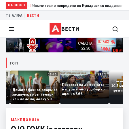
НАЈНОВО
14:42
Момче тешко повредено во Кушадаси со владиниот авион ќе
|
ТВ АЛФА
ВЕСТИ
ВЕСТИ
ТОП
14:12
13:45
13:12
Стоко
Просекот од државната
10,5 
тата
матура е многу добар со
Демографскиот аларм се
прват
ичката
оценка 3,66
засилува, во септември
годин
Паланка
ќе имаме најмалку 3.000
го зг
оектот
првачиња помалку
на
во слепа
ме
МАКЕДОНИЈА
ОЈО ГОКК ја затвори