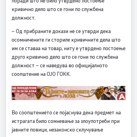
поради што не било утврдено постоење
кривично дело што се гони по службена
должност.
– Од прибраните докази не се утврди дека
осомничените ги сториле кривичните дела што
им се ставаа на товар, ниту е утврдено постоење
друго кривично дело што се гони по службена
должност – се наведува во официјалното
соопштение на ОЈО ГОКК.
Во соопштението се појаснува дека предмет на
истрагата било сомневање за злоупотреби при
јавните повици, незаконско склучување