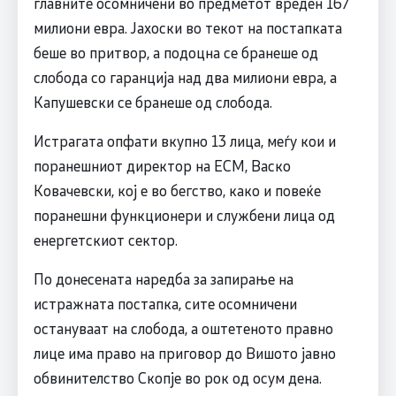
главните осомничени во предметот вреден 167
милиони евра. Јахоски во текот на постапката
беше во притвор, а подоцна се бранеше од
слобода со гаранција над два милиони евра, а
Капушевски се бранеше од слобода.
Истрагата опфати вкупно 13 лица, меѓу кои и
поранешниот директор на ЕСМ, Васко
Ковачевски, кој е во бегство, како и повеќе
поранешни функционери и службени лица од
енергетскиот сектор.
По донесената наредба за запирање на
истражната постапка, сите осомничени
остануваат на слобода, а оштетеното правно
лице има право на приговор до Вишото јавно
обвинителство Скопје во рок од осум дена.