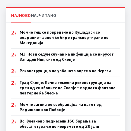
НАЈНОВО
НАЈЧИТАНО
2
Момче тешко повредено во Кушадаси со
Ч
владиниот авион ќе биде транспортирано во
Македонија
2
МЗ: Нови седум случаи на инфекција со вирусот
Ч
Западен Нил, сите од Скопје
2
Реконструкција на урбаната опрема во Нерези
Ч
2
Град Скопје: Почна темелна реконструкција на
Ч
еден од симболите на Скопје – подната фонтана
повторно ќе блесне
2
Момче загина во сообраќајка на патот од
Ч
Радишани кон Побожје
2
Во Куманово поднесени 160 барања за
Ч
обесштетување по невремето од 20 јули