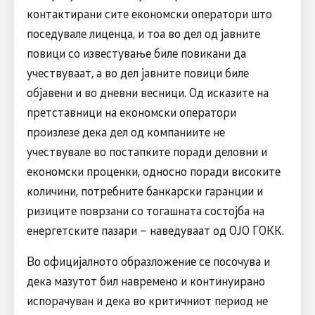
контактирани сите економски оператори што
поседувале лиценца, и тоа во дел од јавните
повици со известување биле повикани да
учествуваат, а во дел јавните повици биле
објавени и во дневни весници. Од исказите на
претставници на економски оператори
произлезе дека дел од компаниите не
учествувале во постапките поради деловни и
економски проценки, односно поради високите
количини, потребните банкарски гаранции и
ризиците поврзани со тогашната состојба на
енергетските пазари – наведуваат од ОЈО ГОКК.
Во официјалното образложение се посочува и
дека мазутот бил навремено и континуирано
испорачуван и дека во критичниот период не