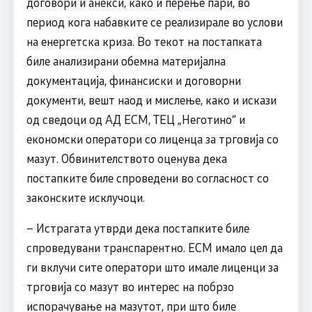
договори и анекси, како и перење пари, во
период кога набавките се реализирале во услови
на енергетска криза. Во текот на постапката
биле анализирани обемна материјална
документација, финансиски и договорни
документи, вешт наод и мислење, како и искази
од сведоци од АД ЕСМ, ТЕЦ „Неготино“ и
економски оператори со лиценца за трговија со
мазут. Обвинителството оценува дека
постапките биле спроведени во согласност со
законските исклучоци.
– Истрагата утврди дека постапките биле
спроведувани транспарентно. ЕСМ имало цел да
ги вклучи сите оператори што имале лиценци за
трговија со мазут во интерес на побрзо
испорачување на мазутот, при што биле