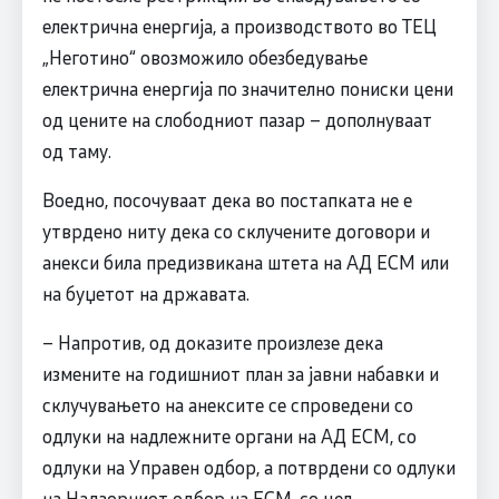
електрична енергија, а производството во ТЕЦ
„Неготино“ овозможило обезбедување
електрична енергија по значително пониски цени
од цените на слободниот пазар – дополнуваат
од таму.
Воедно, посочуваат дека во постапката не е
утврдено ниту дека со склучените договори и
анекси била предизвикана штета на АД ЕСМ или
на буџетот на државата.
– Напротив, од доказите произлезе дека
измените на годишниот план за јавни набавки и
склучувањето на анексите се спроведени со
одлуки на надлежните органи на АД ЕСМ, со
одлуки на Управен одбор, а потврдени со одлуки
на Надзорниот одбор на ЕСМ, со цел