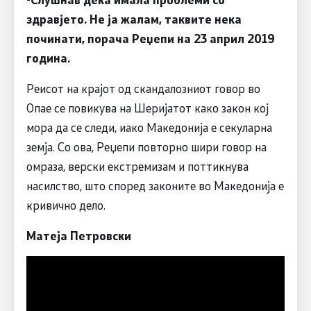
здравјето. Не ја жалам, таквите нека
починати, порача Реџепи на 23 април 2019
година.
Реисот на крајот од скандалозниот говор во
Опае се повикува на Шеријатот како закон кој
мора да се следи, иако Македонија е секуларна
земја. Со ова, Реџепи повторно шири говор на
омраза, верски екстремизам и поттикнува
насилство, што според законите во Македонија е
кривично дело.
Матеја Петровски