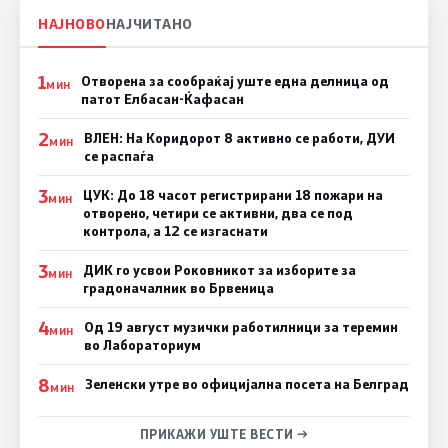
НАЈНОВО
НАЈЧИТАНО
1
Отворена за сообраќај уште една делница од
МИН
патот Елбасан-Ќафасан
2
ВЛЕН: На Коридорот 8 активно се работи, ДУИ
МИН
се распаѓа
3
ЦУК: До 18 часот регистрирани 18 пожари на
МИН
отворено, четири се активни, два се под
контрола, а 12 се изгаснати
3
ДИК го усвои Роковникот за изборите за
МИН
градоначалник во Брвеница
4
Од 19 август музички работилници за теремин
МИН
во Лабораториум
8
Зеленски утре во официјална посета на Белград
МИН
ПРИКАЖИ УШТЕ ВЕСТИ →