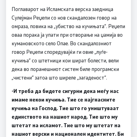
Поглаварот на Исламската верска заедница
Сулејман Реџепи со нов скандалозен говор на
омраза, повика на „убиство на кучињата“. Реџепи
оваа порака ја упати при отворање на џамија во
кумановското село Опае. Во скандалозниот
говор Реџепи споредувајќи ги овие „луѓе-
кучиња“ со штетници кои шират болести, вели
дека во поранешниот систем биле програмски
„чистени“ затоа што ширеле „загаденост“.
-И треба да бидете сигурни дека меѓу нас
имаме некои кучиња. Тие се најгнасните
кучиња на Господ. Тие што го уништуваат
единството на нашиот народ. Тие што му
штетат на исламот. Тие што му штетат на
нашиот верски и национален идентитет. Би