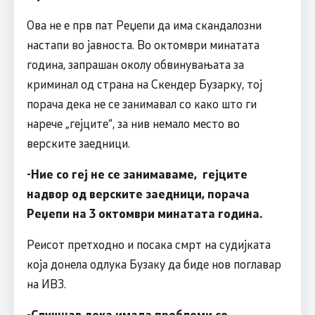
Ова не е прв пат Реџепи да има скандалозни
настапи во јавноста. Во октомври минатата
година, запрашан околу обвинувањата за
криминал од страна на Скендер Бузарку, тој
порача дека не се занимавал со како што ги
нарече „гејците“, за нив немало место во
верските заедници.
-Ние со геј не се занимаваме, гејците
надвор од верските заедници, порача
Реџепи на 3 октомври минатата година.
Реисот претходно и посака смрт на судијката
која донела одлука Бузаку да биде нов поглавар
на ИВЗ.
-Слушнав дека имала проблеми со