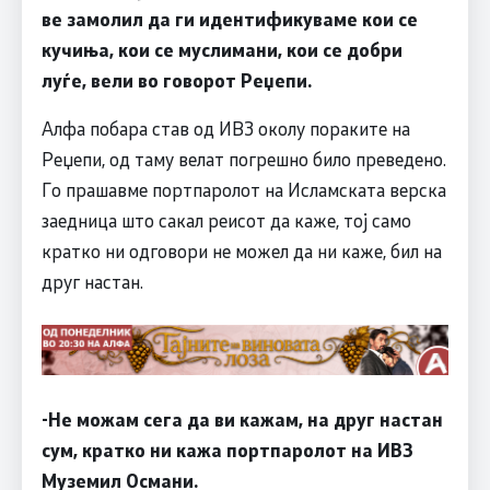
ве замолил да ги идентификуваме кои се
кучиња, кои се муслимани, кои се добри
луѓе, вели во говорот Реџепи.
Алфа побара став од ИВЗ околу пораките на
Реџепи, од таму велат погрешно било преведено.
Го прашавме портпаролот на Исламската верска
заедница што сакал реисот да каже, тој само
кратко ни одговори не можел да ни каже, бил на
друг настан.
-Не можам сега да ви кажам, на друг настан
сум, кратко ни кажа портпаролот на ИВЗ
Муземил Османи.