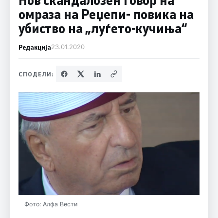
омраза на Реџепи- повика на
убиство на „луѓето-кучиња“
Редакција
23.01.2020
СПОДЕЛИ:
Фото: Алфа Вести