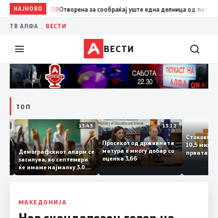
НАЈНОВО
17:39
Отворена за сообраќај уште една делница од патот Елба
|
ТВ АЛФА
ВЕСТИ
ВЕСТИ
ТОП
14:12
13:45
13:12
Стоков
Просекот од државната
10,5 ми
ата
матура е многу добар со
Демографскиот аларм се
првата
ката
оценка 3,66
засилува, во септември
година
аланка
ќе имаме најмалку 3.000
го згол
ктот
првачиња помалку
а
 слепа
МАКЕДОНИЈА
Нов скандалозен говор на