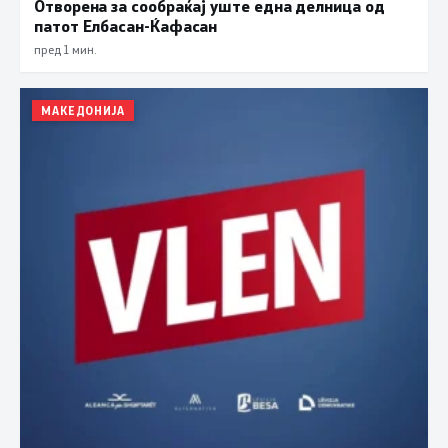
Отворена за сообраќај уште една делница од
патот Елбасан-Ќафасан
пред 1 мин.
МАКЕДОНИЈА