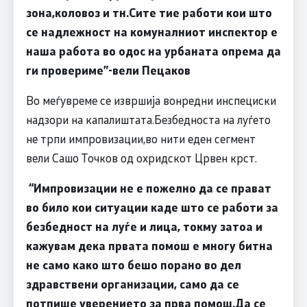
зона,коловоз и тн.Сите тие работи кои што
се надлежност на комуналниот инспектор е
наша работа во одос на урбаната опрема да
ги провериме
”-
вели Пецаков
Во меѓувреме се извршија вонредни инспециски
надзори на капалиштата.Безбедноста на луѓето
не трпи импровизации,во нити еден сегмент
вели Сашо Точков од охридскот Црвен крст.
“Импровизации не е пожелно да се прават
во било кои ситуации каде што се работи за
безбедност на луѓе и лица, токму затоа и
кажувам дека првата помош е многу битна
не само како што бешо порано во дел
здравствени организации, само да се
потпише уверението за прва помош.Да се