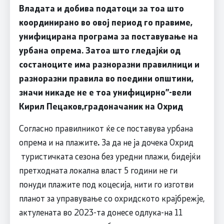
Владата и добива податоци за тоа што
координирано во овој период го правиме,
унифицирана програма за поставување на
урбана опрема. Затоа што гледајќи од
состаноците има разноразни правилници и
разноразни правила во поедини општини,
значи никаде не е тоа унифицирно
”-
вели
Кирил Пецаков,градоначаник на Охрид
Согласно правилникот ќе се поставува урбана
опрема и на плажите
.
За да не ја дочека Охрид
туристичката сезона без уредни плажи, бидејќи
претходната локална власт 5 години не ги
понуди плажите под коцесија, нити го изготви
планот за управување со охридското крајбрежје,
актулената во 2023-та донесе одлука-на 11