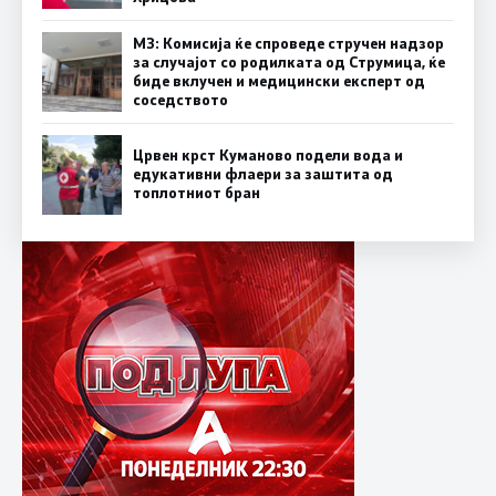
МЗ: Комисија ќе спроведе стручен надзор
за случајот со родилката од Струмица, ќе
биде вклучен и медицински експерт од
соседството
Црвен крст Куманово подели вода и
едукативни флаери за заштита од
топлотниот бран