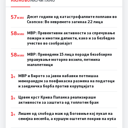
НАЈНОВО
НАЈЧИТАНО
57
Десет години од катастрофалните поплави во
МИН
Скопско: Во невремето загинаа 22 лица
58
МВР: Превентивни активности за спречување
МИН
пожари и имотни деликти, како и за безбедно
учество во сообраќајот
58
МВР: Приведени 15 лица поради безобѕирно
МИН
управување моторно возило, петмина
малолетници
1
МВР и Бирото за јавни набавки потпишаа
Ч
меморандум за поефикасна размена на податоци
и заедничка борба против корупцијата
1
Црвен крст Крива Паланка реализираше
Ч
активности за заштита од топлотен бран
1
Лишен од слобода маж од Боговиње кој пукал на
Ч
семејна веселба, а куршум оштетил покрив на куќа