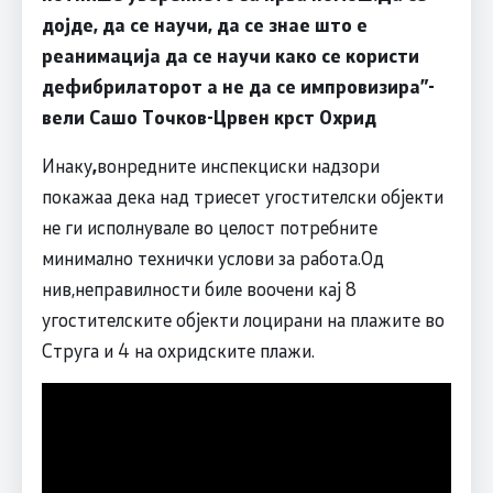
дојде, да се научи, да се знае што е
реанимација да се научи како се користи
дефибрилаторот а не да се импровизира”-
вели Сашо Точков-Црвен крст Охрид
Инаку
,
вонредните инспекциски надзори
покажаа дека над триесет угостителски објекти
не ги исполнувале во целост потребните
минимално технички услови за работа.Од
нив,неправилности биле воочени кај 8
угостителските објекти лоцирани на плажите во
Струга и 4 на охридските плажи.