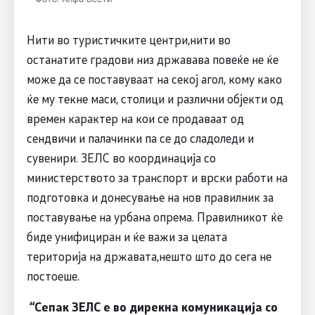
Нити во туристичките центри,нити во
останатите градови низ државава повеќе не ќе
може да се поставуваат на секој агол, кому како
ќе му текне маси, столици и различни објекти од
времен карактер на кои се продаваат од
сендвичи и палачинки па се до сладоледи и
сувенири. ЗЕЛС во координација со
министерството за транспорт и врски работи на
подготовка и донесување на нов правилник за
поставување на урбана опрема. Правилникот ќе
биде унифициран и ќе важи за целата
територија на државата,нешто што до сега не
постоеше.
“
Сепак ЗЕЛС е во дирекна комуникација со