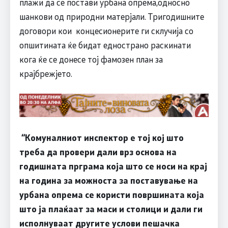
плажи да се постави урбана опрема,односно
шанкови од природни матерјали. Тригодишните
договори кои концесионерите ги склучија со
опшитината ќе бидат еднострано раскинати
кога ќе се донесе тој фамозен план за
крајбрежјето.
“
Комуналниот инспектор е тој кој што
треба да провери дали врз основа на
годишната прграма која што се носи на крај
на година за можноста за поставување на
урбана опрема се користи површината која
што ја плаќаат за маси и столици и дали ги
исполнуваат другите услови пешачка