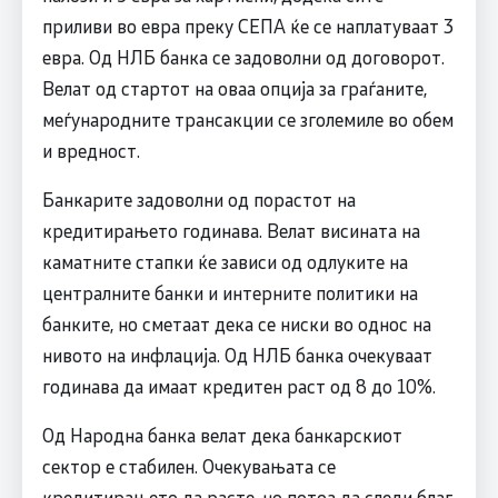
приливи во евра преку СЕПА ќе се наплатуваат 3
евра. Од НЛБ банка се задоволни од договорот.
Велат од стартот на оваа опција за граѓаните,
меѓународните трансакции се зголемиле во обем
и вредност.
Банкарите задоволни од порастот на
кредитирањето годинава. Велат висината на
каматните стапки ќе зависи од одлуките на
централните банки и интерните политики на
банките, но сметаат дека се ниски во однос на
нивото на инфлација. Од НЛБ банка очекуваат
годинава да имаат кредитен раст од 8 до 10%.
Од Народна банка велат дека банкарскиот
сектор е стабилен. Очекувањата се
кредитирањето да расте, но потоа да следи благ