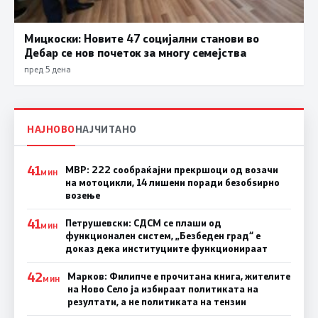
Мицкоски: Новите 47 социјални станови во
Дебар се нов почеток за многу семејства
пред 5 дена
НАЈНОВО
НАЈЧИТАНО
41
МВР: 222 сообраќајни прекршоци од возачи
МИН
на мотоцикли, 14 лишени поради безобѕирно
возење
41
Петрушевски: СДСМ се плаши од
МИН
функционален систем, „Безбеден град“ е
доказ дека институциите функционираат
42
Марков: Филипче е прочитана книга, жителите
МИН
на Ново Село ја избираат политиката на
резултати, а не политиката на тензии