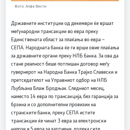
Фото: Алфа Вести
Државните институции од декември ќе вршат
меѓународни трансакции во евра преку
Единствената област за плаќањa во евра –
СЕПА. Народната банка ќе ги врши овие плаќања
за државните органи преку НЛБ банка. За ова да
стане реалност беше потпишан договор меѓу
гувернерот на Народна Банка Трајко Славески и
претседателот на Управниот одбор на НЛБ
Љубљана Блаж Бродњак. Следниот месец,
наместо 14 евра по трансакција, без гаранција за
брзина и со дополнителни провизии на
странските банки, преку СЕПА истите
трансакции ќе чинат 3 евра за електронски
налози и 5 евра за хартиени, додека сите