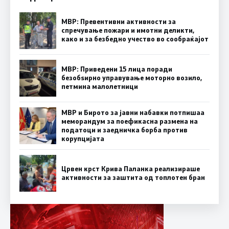
МВР: Превентивни активности за
спречување пожари и имотни деликти,
како и за безбедно учество во сообраќајот
МВР: Приведени 15 лица поради
безобѕирно управување моторно возило,
петмина малолетници
МВР и Бирото за јавни набавки потпишаа
меморандум за поефикасна размена на
податоци и заедничка борба против
корупцијата
Црвен крст Крива Паланка реализираше
активности за заштита од топлотен бран