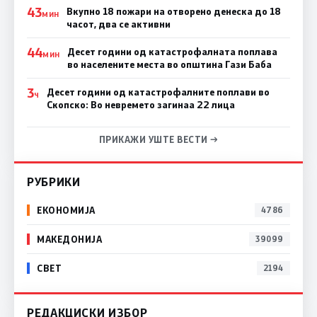
43
Вкупно 18 пожари на отворено денеска до 18
МИН
часот, два се активни
44
Десет години од катастрофалната поплава
МИН
во населените места во општина Гази Баба
3
Десет години од катастрофалните поплави во
Ч
Скопско: Во невремето загинаа 22 лица
ПРИКАЖИ УШТЕ ВЕСТИ →
РУБРИКИ
ЕКОНОМИЈА
4786
МАКЕДОНИЈА
39099
СВЕТ
2194
РЕДАКЦИСКИ ИЗБОР