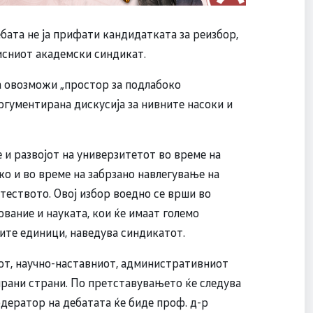
бата не ја прифати кандидатката за реизбор,
исниот академски синдикат.
а овозможи „простор за подлабоко
ргументирана дискусија за нивните насоки и
 и развојот на универзитетот во време на
ко и во време на забрзано навлегување на
теството. Овој избор воедно се врши во
вание и науката, кои ќе имаат големо
вите единици, наведува синдикатот.
иот, научно-наставниот, административниот
ирани страни. По претставувањето ќе следува
дератор на дебатата ќе биде проф. д-р