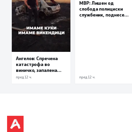
МВР: Лишен од
слобода полициски
службеник, поднесена
кривична пријава за
„злоупотреба на
службената положба
и овластување”
Ангелов: Спречена
катастрофа во
виничко, запалена
трева при сечење со
пред 12 ч.
пред 12 ч.
брусилица