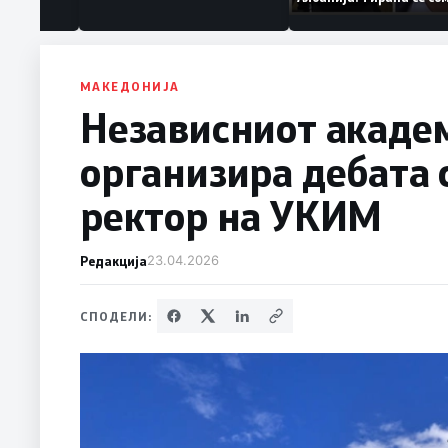
ваат „персона
дека работеле за
терористички орга
МАКЕДОНИЈА
Независниот акаде
организира дебата 
ректор на УКИМ
Редакција
23.04.2026
СПОДЕЛИ: