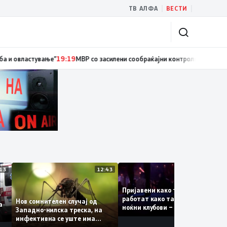
|
|
ТВ АЛФА
ВЕСТИ
иски службеник, поднесена кривична пријава за „злоупотреба на служб
13:13
12:43
12:
Пријавени како туристки, а
ваат
работат како танчерки во
Нов сомнителен случај од
те за
ноќни клубови – полицијата
Западно-нилска треска, на
откри сомнителна шема за
инфективна се уште има
можна трговија со луѓе
пациенти во критична