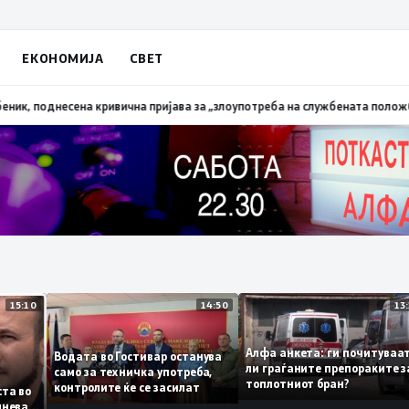
ЕКОНОМИЈА
СВЕТ
палена трева при сечење со брусилица
19:21
МВР: Лишен од слобода полиц
15:10
14:50
Алфа анкета: ги почиту
Водата во Гостивар останува
ли граѓаните препораки
само за техничка употреба,
топлотниот бран?
контролите ќе се засилат
 листа во
е сомнева