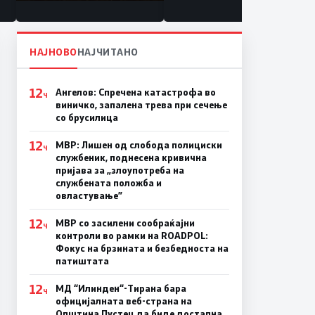
состојба
НАЈНОВО
НАЈЧИТАНО
12
Ангелов: Спречена катастрофа во
Ч
виничко, запалена трева при сечење
со брусилица
12
МВР: Лишен од слобода полициски
Ч
службеник, поднесена кривична
пријава за „злоупотреба на
службената положба и
овластување”
12
МВР со засилени сообраќајни
Ч
контроли во рамки на ROADPOL:
Фокус на брзината и безбедноста на
патиштата
12
МД “Илинден“-Тирана бара
Ч
официјалната веб-страна на
Општина Пустец да биде достапна