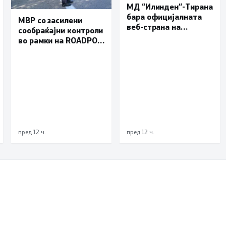
МД “Илинден“-Тирана
бара официјалната
МВР со засилени
веб-страна на
сообраќајни контроли
Општина Пустец да
во рамки на ROADPOL:
биде достапна и на
Фокус на брзината и
македонски јазик
безбедноста на
патиштата
пред 12 ч.
пред 12 ч.