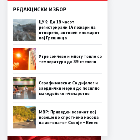
РЕДАКЦИСКИ ИЗБОР
ЦУК: До 18 часот
регистрирани 14 пожари на
отворено, активен е пожарот
кај Грешница
Утре сончево и многу топло со
температура до 39 степени
Серафимовски: Со дијалог и
заеднички мерки до посилно
македонско пчеларство
МВР: Приведен возачот кој
возеше во спротивна насока
на автопатот Скопје – Велес