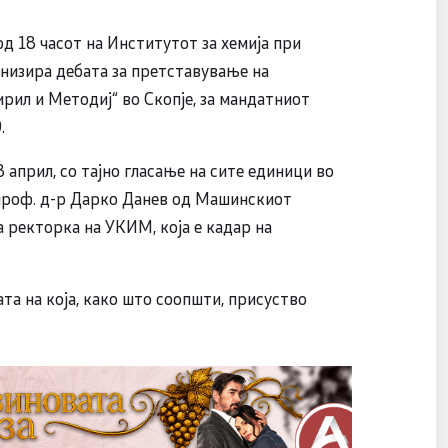
д 18 часот на Институтот за хемија при
низира дебата за претставување на
рил и Методиј“ во Скопје, за мандатниот
.
април, со тајно гласање на сите единици во
 проф. д-р Дарко Данев од Машинскиот
 ректорка на УКИМ, која е кадар на
та на која, како што соопшти, присуство