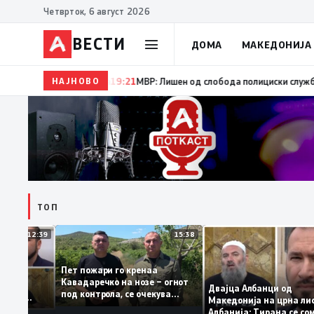
Четврток, 6 август 2026
ВЕСТИ
ДОМА
МАКЕДОНИЈА
НАЈНОВО
19:22
Ангелов: Спречена катастрофа во виничко, за
ТОП
12:39
15:38
Пет пожари го кренаа
ама: За
Кавадаречко на нозе – огнот
форма му
Двајца Албанци од
под контрола, се очекува
анците од
Македонија на црна
целосно гаснење
а кога му гори
Албанија: Тирана с