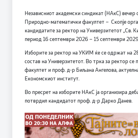
Независниот академски синдикат (НАкС) вечер о
Природно-математички факултет – Скопје орга
кандидатите за ректор на Универзитетот „Св. Ки
период 16 септември 2026 – 15 септември 2029
Изборите за ректор на УКИМ ќе се одржат на 28 
состав на Универзитетот. Во трка за ректор се
факултет и проф. д-р Биљана Ангелова, актуелна
Економскиот институт.
Во пресрет на изборите НАкС ја организира деба
потврдил кандидатот проф. д-р Дарко Данев.