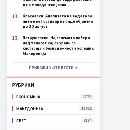
и на македонски јазик
13
Клековски: Анализата на водата за
Ч
пиење во Гостивар ќе биде објавена
до 20 август
13
Петрушевски: Најголемата победа
Ч
над талогот кој се храни со
хистерија и безнадежност е успешна
Македонија
ПРИКАЖИ УШТЕ ВЕСТИ →
РУБРИКИ
ЕКОНОМИЈА
4779
МАКЕДОНИЈА
39032
СВЕТ
2194