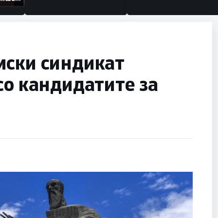
низации
мски синдикат
со кандидатите за