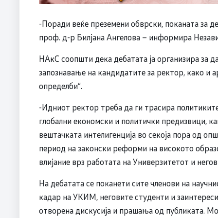
-Поради веќе преземени обврски, поканата за де
проф. д-р Билјана Ангелова – информира Незав
НАкС соопшти дека дебатата ја организира за д
запознавање на кандидатите за ректор, како и а
определби“.
-Идниот ректор треба да ги трасира политиките
глобални економски и политички предизвици, ка
вештачката интелигенција во секоја пора од опш
период на законски реформи на високото образо
влијание врз работата на Универзитетот и него
На дебатата се поканети сите членови на научн
кадар на УКИМ, неговите студенти и заинтерес
отворена дискусија и прашања од публиката. Мо