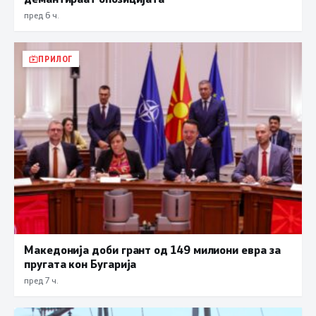
пред 6 ч.
ПРИЛОГ
Македонија доби грант од 149 милиони евра за
пругата кон Бугарија
пред 7 ч.