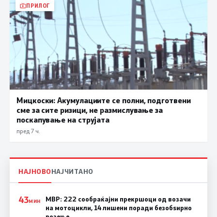
ПРИЛОГ
Мицкоски: Акумулациите се полни, подготвени
сме за сите ризици, не размислување за
поскапување на струјата
пред 7 ч.
НАЈНОВО
НАЈЧИТАНО
43
МВР: 222 сообраќајни прекршоци од возачи
МИН
на мотоцикли, 14 лишени поради безобѕирно
возење