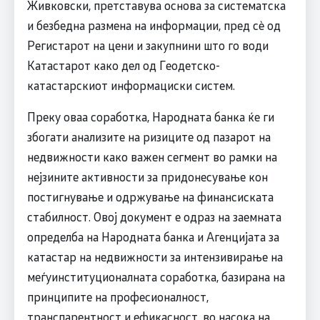
Живковски, претставува основа за систематска
и безбедна размена на информации, пред сѐ од
Регистарот на цени и закупнини што го води
Катастарот како дел од Геодетско-
катастарскиот информациски систем.
Преку оваа соработка, Народната банка ќе ги
збогати анализите на ризиците од пазарот на
недвижности како важен сегмент во рамки на
нејзините активности за придонесување кон
постигнување и одржување на финансиската
стабилност. Овој документ е одраз на заемната
определба на Народната банка и Агенцијата за
катастар на недвижности за интензивирање на
меѓуинституционалната соработка, базирана на
принципите на професионалност,
транспарентност и ефикасност, во насока на