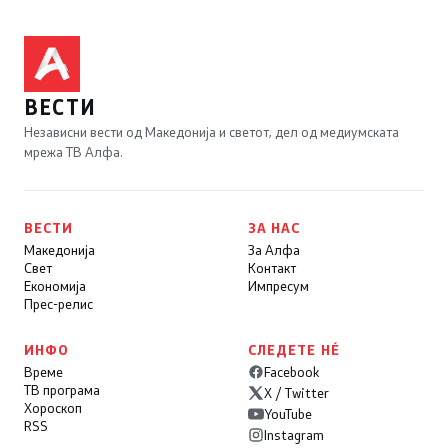
ВЕСТИ
Независни вести од Македонија и светот, дел од медиумската
мрежа ТВ Алфа.
ВЕСТИ
ЗА НАС
Македонија
За Алфа
Свет
Контакт
Економија
Импресум
Прес-релис
ИНФО
СЛЕДЕТЕ НÉ
Време
Facebook
ТВ програма
X / Twitter
Хороскоп
YouTube
RSS
Instagram