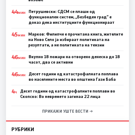
44
Петрушевски: СДСМ се плаши од
МИН
функционален систем, „Безбеден град“ е
доказ дека институциите функционираат
45
Марков: Филипче е прочитана книга, жителите
МИН
на Ново Село ја избираат политиката на
резултати, а не политиката на тензии
46
Вкупно 18 пожари на отворено денеска до 18
МИН
часот, два се активни
46
Десет години од катастрофалната поплава
МИН
во населените места во општина Гази Баба
4
Десет години од катастрофалните поплави во
Ч
Скопско: Во невремето загинаа 22 лица
ПРИКАЖИ УШТЕ ВЕСТИ →
РУБРИКИ