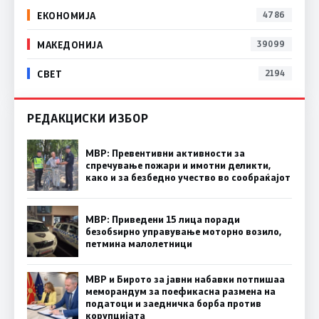
ЕКОНОМИЈА
4786
МАКЕДОНИЈА
39099
СВЕТ
2194
РЕДАКЦИСКИ ИЗБОР
МВР: Превентивни активности за
спречување пожари и имотни деликти,
како и за безбедно учество во сообраќајот
МВР: Приведени 15 лица поради
безобѕирно управување моторно возило,
петмина малолетници
МВР и Бирото за јавни набавки потпишаа
меморандум за поефикасна размена на
податоци и заедничка борба против
корупцијата