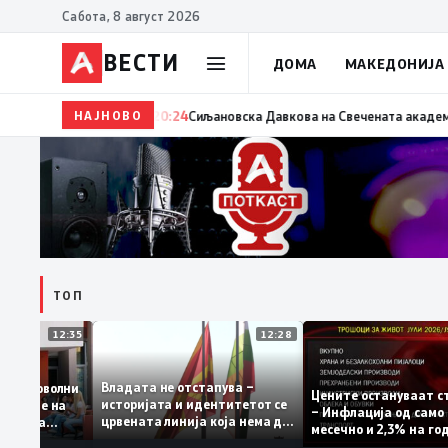
Сабота, 8 август 2026
ВЕСТИ
ДОМА
МАКЕДОНИЈА
НАЈНОВО
20:24
Сиљановска Давкова на Свечената академија по 
ТОП
12:35
12:28
Владата не отстапува –
те се задоволни
Цените останува
историјата и идентитетот се
а учениците на
– Инфлација од с
црвената линија која нема да
 државната
месечно и 2,3% н
се погази
ниво