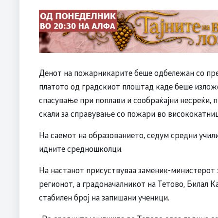
Денот на пожарникарите беше одбележан со пре
платото од градскиот плоштад каде беше излож
спасување при поплави и сообраќајни несреќи, 
скали за справување со пожари во висококатниц
На саемот на образованието, седум средни учил
идните средношколци.
На настанот присуствуваа заменик-министерот 
регионот, а градоначалникот на Тетово, Билал К
стабилен број на запишани ученици.