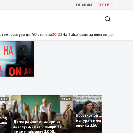
|
|
ТВ АЛФА
ВЕСТИ
ратури до 40 степени
20:22
На Табановце за влез во државата се чека о
14:12
13:45
1
Просекот од државната
фаза од
матура е многу добар со
Демографскиот аларм се
а Крива
оценка 3,66
засилува, во септември ќе
имаме најмалку 3.000
рши на