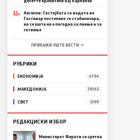
десетте бранители кај Карпалак
11
Ангелов: Состојбата со водата во
Ч
Гостивар постепено се стабилизира,
но се уште не е погодна за пиење и за
готвење
ПРИКАЖИ УШТЕ ВЕСТИ →
РУБРИКИ
ЕКОНОМИЈА
4794
МАКЕДОНИЈА
39162
СВЕТ
2198
РЕДАКЦИСКИ ИЗБОР
Министерот Ферати се сретна