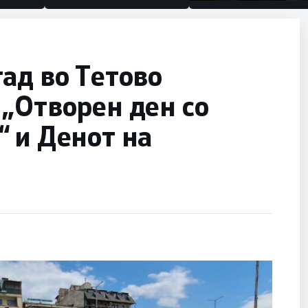
половина тунел во сле
улица, сега имаме цел
ад во Тетово
„Отворен ден со
 и Денот на