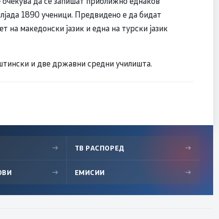
е очекува да се запишат приближно еднаков
илјада 1890 ученици. Предвидено е да бидат
ет на македонски јазик и една на турски јазик
штински и две државни средни училишта.
→
ТВ РАСПОРЕД
→
ОВИ
→
ЕМИСИИ
→