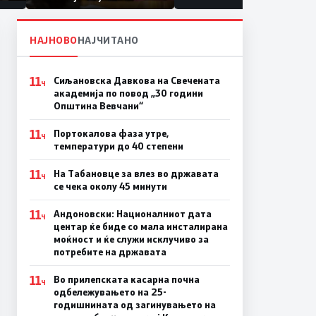
првачиња помалку
па
ина
НАЈНОВО
НАЈЧИТАНО
11
Сиљановска Давкова на Свечената
Ч
академија по повод „30 години
Општина Вевчани“
11
Портокалова фаза утре,
Ч
температури до 40 степени
11
На Табановце за влез во државата
Ч
се чека околу 45 минути
11
Андоновски: Националниот дата
Ч
центар ќе биде со мала инсталирана
моќност и ќе служи исклучиво за
потребите на државата
11
Во прилепската касарна почна
Ч
одбележувањето на 25-
годишнината од загинувањето на