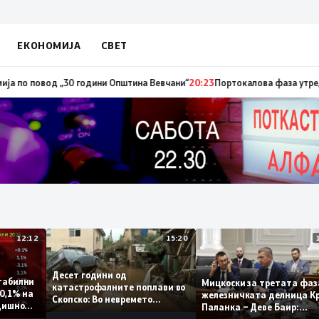
ЕКОНОМИЈА
СВЕТ
повод „30 години Општина Вевчани“
20:23
Портокалова фаза утре, темпе
12:12
15:20
Десет години од
ат стабилни
Мицкоски за третата 
катастрофалните поплави во
амо 0,1% на
железничката делниц
Скопско: Во невремето
а годишно
Паланка – Деве Баир:
загинаа 22 лица
Проектот нема да зав