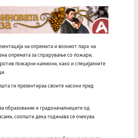
зентација на опремата и возниот парк на
ена опремата за спрарување со пожари,
против пожарни камиони, како и специјалните
и.
ишта ги презентираа своите насоки пред
за образование и градоначалниците од
асами, соопшти дека годинава се очекува