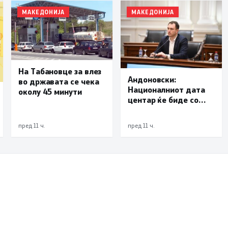
МАКЕДОНИЈА
МАКЕДОНИЈА
На Табановце за влез
Андоновски:
во државата се чека
Националниот дата
околу 45 минути
центар ќе биде со
мала инсталирана
моќност и ќе служи
пред 11 ч.
пред 11 ч.
исклучиво за
потребите на
државата