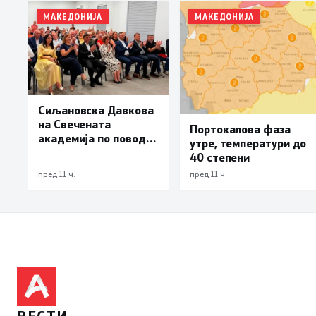
МАКЕДОНИЈА
МАКЕДОНИЈА
Сиљановска Давкова
на Свечената
Портокалова фаза
академија по повод
утре, температури до
„30 години Општина
40 степени
Вевчани“
пред 11 ч.
пред 11 ч.