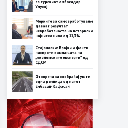
со турскиот амбасадор
Улусој
Мерките за самовработување
даваат резултат –
невработеноста на историски
најниско ниво од 11,3%
Стојаноски: Бројки и факти
наспроти кампањата на
„економските експерти“ од
СДСM
Отворена за сообраќај уште
една делница од патот
Елбасан-Ќафасан