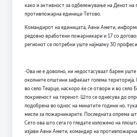
како и активност за одбележување на Денот на
противпожарна единица-Тетово.
Командирот на единицата, Авни Амети, информи
редовно вработени пожарникари и 17 со договор
регионот се потребни уште најмалку 30 професи
-Ова не е доволно, ни недостасуваат барем ушт
околните општини зафаќаат голема територија
во село Теарце, наскоро ќе се отвори и во село
покриеност на теренот. Што се однесува до опр
подобрена во однос на минатите години но, тук
мисли за пожарникарите. Последната опрема што
Сето ова што сега го гледате изложено на плошт
изјави Авни Амети, командир на противпожарна