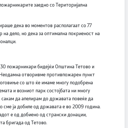
 пожарникарите заедно со Територијална
раше дека во моментов располагаат со 77
 на дело, но дека за оптимална покриеност на
оналци.
е 30 пожарникари бидејќи Општина Тетово и
. Неодамна отворивме противпожарен пункт
 Боговиње со што ќе имаме многу подобрена
емата и возниот парк состојбата ни многу
а сакам да апелирам до државата повеќе да
 сме ја добиле од државата е во 2009 година.
адот е од добиено од странски донации,
та бригада од Тетово.