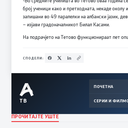
-Во средните училишта во Тетово оваа година с
број ученици како и претходната, некаде околу 
запишани во 49 паралелки на албански јазик, дев
– изјави градоначалникот Билал Касами.
На подрачјето на Тетово функционираат пет оп
СПОДЕЛИ:
ПОЧЕТНА
ТВ
СЕРИИ И ФИЛМ
ПРОЧИТАЈТЕ УШТЕ