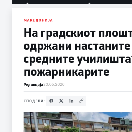
МАКЕДОНИЈА
На градскиот плошт
одржани настаните 
средните училишта“
пожарникарите
Редакција
20.05.2026
СПОДЕЛИ: