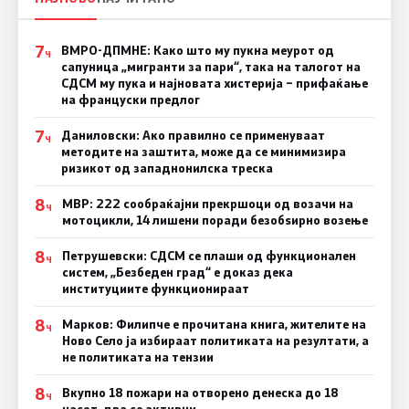
7
ВМРО-ДПМНЕ: Како што му пукна меурот од
Ч
сапуница „мигранти за пари“, така на талогот на
СДСМ му пука и најновата хистерија – прифаќање
на француски предлог
7
Даниловски: Ако правилно се применуваат
Ч
методите на заштита, може да се минимизира
ризикот од западнонилска треска
8
МВР: 222 сообраќајни прекршоци од возачи на
Ч
мотоцикли, 14 лишени поради безобѕирно возење
8
Петрушевски: СДСМ се плаши од функционален
Ч
систем, „Безбеден град“ е доказ дека
институциите функционираат
8
Марков: Филипче е прочитана книга, жителите на
Ч
Ново Село ја избираат политиката на резултати, а
не политиката на тензии
8
Вкупно 18 пожари на отворено денеска до 18
Ч
часот, два се активни