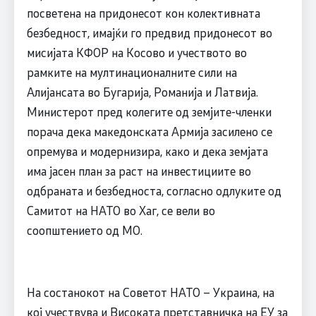
посветена на придонесот кон колективната
безбедност, имајќи го предвид придонесот во
мисијата КФОР на Косово и учеството во
рамките на мултинационалните сили на
Алијансата во Бугарија, Романија и Латвија.
Министерот пред колегите од земјите-членки
порача дека македонската Армија засилено се
опремува и модернизира, како и дека земјата
има јасен план за раст на инвестициите во
одбраната и безбедноста, согласно одлуките од
Самитот на НАТО во Хаг, се вели во
соопштението од МО.
На состанокот на Советот НАТО – Украина, на
кој учествува и Високата претставничка на ЕУ за