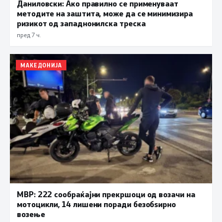
Даниловски: Ако правилно се применуваат
методите на заштита, може да се минимизира
ризикот од западнонилска треска
пред 7 ч.
МАКЕДОНИЈА
МВР: 222 сообраќајни прекршоци од возачи на
мотоцикли, 14 лишени поради безобѕирно
возење