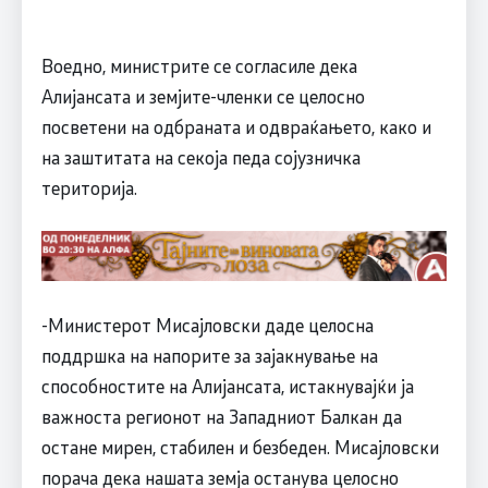
Воедно, министрите се согласиле дека
Алијансата и земјите-членки се целосно
посветени на одбраната и одвраќањето, како и
на заштитата на секоја педа сојузничка
територија.
-Министерот Мисајловски даде целосна
поддршка на напорите за зајакнување на
способностите на Алијансата, истакнувајќи ја
важноста регионот на Западниот Балкан да
остане мирен, стабилен и безбеден. Мисајловски
порача дека нашата земја останува целосно