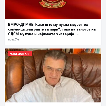
ВМРО-ДПМНЕ: Како што му пукна меурот од
сапуница „мигранти за пари“, така на талогот на
СДСМ му пука и најновата хистерија –
прифаќање на француски предлог
пред 7 ч.
МАКЕДОНИЈА