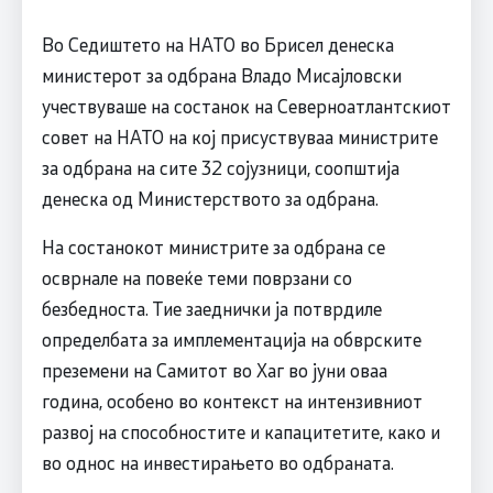
Во Седиштето на НАТО во Брисел денеска
министерот за одбрана Владо Мисајловски
учествуваше на состанок на Северноатлантскиот
совет на НАТО на кој присуствуваа министрите
за одбрана на сите 32 сојузници, соопштија
денеска од Министерството за одбрана.
На состанокот министрите за одбрана се
осврнале на повеќе теми поврзани со
безбедноста. Тие заеднички ја потврдиле
определбата за имплементација на обврските
преземени на Самитот во Хаг во јуни оваа
година, особено во контекст на интензивниот
развој на способностите и капацитетите, како и
во однос на инвестирањето во одбраната.