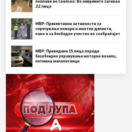
поплави во Скопско: Во невремето загинаа
22 лица
МВР: Превентивни активности за
спречување пожари и имотни деликти,
како и за безбедно учество во сообраќајот
МВР: Приведени 15 лица поради
безобѕирно управување моторно возило,
петмина малолетници