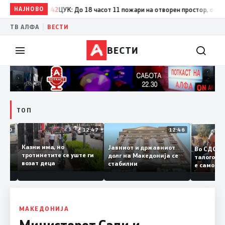
НАЈНОВО
17:42
ЦУК: До 18 часот 11 пожари на отворен простор, од кои т
|
ТВ АЛФА
ВЕСТИ
ВЕСТИ
ТОП
12:50
12:47
12:46
Казни има, но
Јавниот и државниот
Во СДС
удии и
тротинетите се уште ги
долг на Македонија се
талого
возат деца
стабилни
е само
нието
копија
Заев
МАКЕДОНИЈА
Министерот Сали и