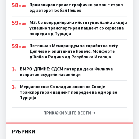
58
Промовиран првиот графички роман – стрип
МИН
од авторот Бобан Пешов
59
МЗ: Со координирана институционална акција
МИН
успешно транспортиран пациент со сериозна
повреда од Турција
59
Потпишан Меморандум за соработка меѓу
МИН
Делчево и општините Новело, Монфорте
д’Алба и Родино од Република Италија
1
ВМРО-ДПМНЕ: СДСM потврди дека Филипче
Ч
испратил осудени насилници
1
Мерџановски: Со владин авион во Скопје
Ч
транспортиран пациент повреден на одмор во
Турција
ПРИКАЖИ УШТЕ ВЕСТИ →
РУБРИКИ