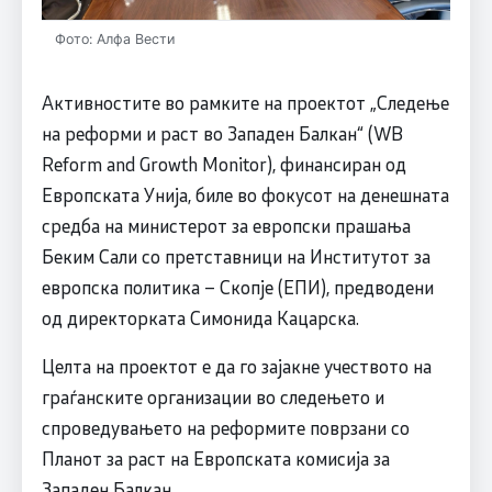
Фото: Алфа Вести
Активностите во рамките на проектот „Следење
на реформи и раст во Западен Балкан“ (WB
Reform and Growth Monitor), финансиран од
Европската Унија, биле во фокусот на денешната
средба на министерот за европски прашања
Беким Сали со претставници на Институтот за
европска политика – Скопје (ЕПИ), предводени
од директорката Симонида Кацарска.
Целта на проектот е да го зајакне учеството на
граѓанските организации во следењето и
спроведувањето на реформите поврзани со
Планот за раст на Европската комисија за
Западен Балкан.