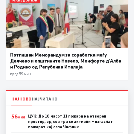
МАКЕДОНИЈА
Потпишан Меморандум за соработка меѓу
Делчево и општините Новело, Монфорте д’Алба
и Родино од Република Италија
пред 59 мин.
НАЈНОВО
НАЈЧИТАНО
56
ЦУК: До 18 часот 11 пожари на отворен
МИН
простор, од кои три се активни – изгаснат
пожарот кај село Чифлик