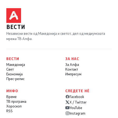
ВЕСТИ
Независни вести од Македонија и светот, дел од медиумската
мрежа ТВ Алфа.
ВЕСТИ
ЗА НАС
Македонија
За Алфа
Свет
Контакт
Економија
Импресум
Прес-релис
ИНФО
СЛЕДЕТЕ НÉ
Време
Facebook
ТВ програма
X / Twitter
Хороскоп
YouTube
RSS
Instagram