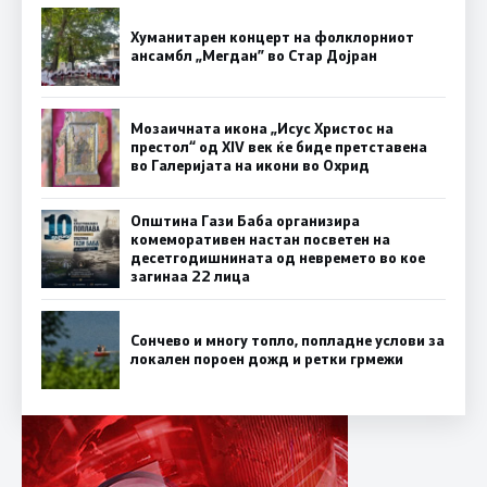
Хуманитарен концерт на фолклорниот
ансамбл „Мегдан” во Стар Дојран
Мозаичната икона „Исус Христос на
престол“ од XIV век ќе биде претставена
во Галеријата на икони во Охрид
Општина Гази Баба организира
комеморативен настан посветен на
десетгодишнината од невремето во кое
загинаа 22 лица
Сончево и многу топло, попладне услови за
локален пороен дожд и ретки грмежи