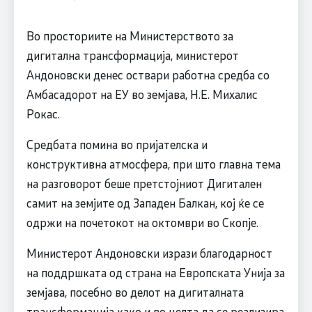
Во просториите на Министерството за
дигитална трансформација, министерот
Андоновски денес оствари работна средба со
Амбасадорот на ЕУ во земјава, Н.Е. Михалис
Рокас.
Средбата помина во пријателска и
конструктивна атмосфера, при што главна тема
на разговорот беше претстојниот Дигитален
самит на земјите од Западен Балкан, кој ќе се
одржи на почетокот на октомври во Скопје.
Министерот Андоновски изрази благодарност
на поддршката од страна на Европската Унија за
земјава, посебно во делот на дигиталната
трансформација како и во целта да се реализира