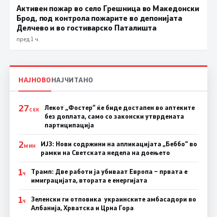
Активен пожар во село Грешница во Македонски
Брод, под контрола пожарите во депонијата
Делчево и во гостиварско Паталишта
пред 1 ч.
НАЈНОВО
НАЈЧИТАНО
27
Лекот „Фостер“ ќе биде достапен во аптеките
СЕК
без доплата, само со законски утврдената
партиципација
2
ИЈЗ: Нови содржини на апликацијата „Беббо“ во
МИН
рамки на Светската недела на доењето
1
Трамп: Две работи ја убиваат Европа – првата е
Ч
имиграцијата, втората е енергијата
1
Зеленски ги отповика украинските амбасадори во
Ч
Албанија, Хрватска и Црна Гора