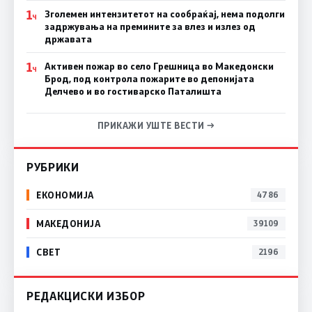
1
Зголемен интензитетот на сообраќај, нема подолги
Ч
задржувања на премините за влез и излез од
државата
1
Активен пожар во село Грешница во Македонски
Ч
Брод, под контрола пожарите во депонијата
Делчево и во гостиварско Паталишта
ПРИКАЖИ УШТЕ ВЕСТИ →
РУБРИКИ
ЕКОНОМИЈА
4786
МАКЕДОНИЈА
39109
СВЕТ
2196
РЕДАКЦИСКИ ИЗБОР