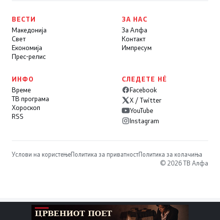
ВЕСТИ
ЗА НАС
Македонија
За Алфа
Свет
Контакт
Економија
Импресум
Прес-релис
ИНФО
СЛЕДЕТЕ НÉ
Време
Facebook
ТВ програма
X / Twitter
Хороскоп
YouTube
RSS
Instagram
Услови на користење
Политика за приватност
Политика за колачиња
© 2026 ТВ Алфа