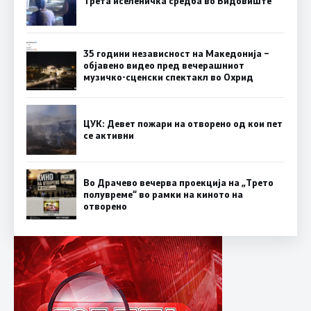
Трета иселеничка средба во Видовиште
35 години независност на Македонија –
објавено видео пред вечерашниот
музичко-сценски спектакл во Охрид
ЦУК: Девет пожари на отворено од кои пет
се активни
Во Драчево вечерва проекција на „Трето
полувреме“ во рамки на киното на
отворено