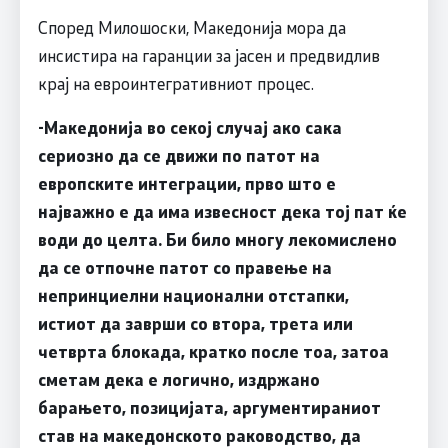
Според Милошоски, Македонија мора да
инсистира на гаранции за јасен и предвидлив
крај на евроинтегративниот процес.
-Македонија во секој случај ако сака
сериозно да се движи по патот на
европските интеграции, прво што е
најважно е да има извесност дека тој пат ќе
води до целта. Би било многу лекомислено
да се отпочне патот со правење на
непринциелни национални отстапки,
истиот да заврши со втора, трета или
четврта блокада, кратко после тоа, затоа
сметам дека е логично, издржано
барањето, позицијата, аргументираниот
став на македонското раководство, да