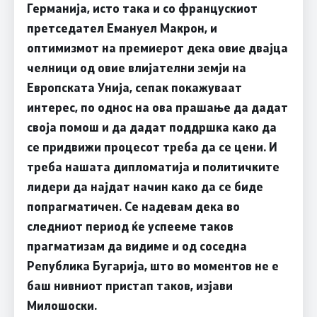
Германија, исто така и со францускиот
претседател Емануел Макрон, и
оптимизмот на премиерот дека овие двајца
челници од овие влијателни земји на
Европската Унија, сепак покажуваат
интерес, по однос на ова прашање да дадат
своја помош и да дадат поддршка како да
се придвижи процесот треба да се цени. И
треба нашата дипломатија и политичките
лидери да најдат начин како да се биде
попрагматичен. Се надевам дека во
следниот период ќе успееме таков
прагматизам да видиме и од соседна
Република Бугарија, што во моментов не е
баш нивниот пристап таков, изјави
Милошоски.