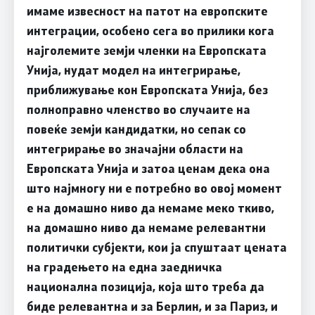
имаме извесност на патот на европските
интеграции, особено сега во прилики кога
најголемите земји членки на Европската
Унија, нудат модел на интегрирање,
приближување кон Европската Унија, без
полноправно членство во случаите на
повеќе земји кандидатки, но сепак со
интегрирање во значајни области на
Европската Унија и затоа ценам дека она
што најмногу ни е потребно во овој момент
е на домашно ниво да немаме меко ткиво,
на домашно ниво да немаме релевантни
политички субјекти, кои ја спуштаат цената
на градењето на една заедничка
национална позиција, која што треба да
биде релевантна и за Берлин, и за Париз, и