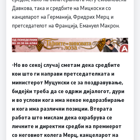
Давкова, така и средбите на Мицкоски со
канцеларот на Германија, Фридрих Мерц и
претседателот на Франција, Емануел Макрон.
-Но во секој случај сметам дека средбите
кои што ги направи претседателката и
министерот Муцунски се за поздравување,
бидејќи треба да се одржи дијалогот, дури
и во услови кога има некое недоразбирање
и кога има различни позиции. Втората
работа што мислам дека охрабрува се
личните и директни средби на премиерот
со неговиот колега Мерц, канцеларот на