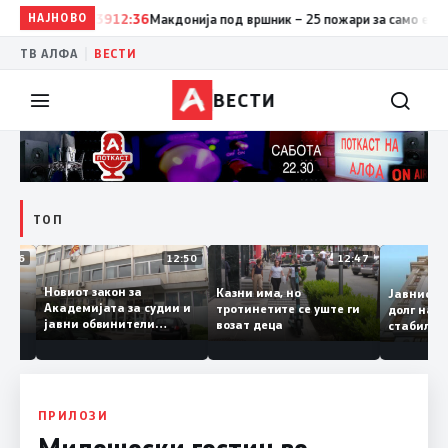
НАЈНОВО
12:39
12:36
Макдонија под вршник – 25 пожари за само едно ден
|
ТВ АЛФА
ВЕСТИ
ВЕСТИ
ТОП
18:06
12:50
12:47
Новиот закон за
Казни има, но
Јавни
е
Академијата за судии и
тротинетите се уште ги
долг 
–
јавни обвинители
возат деца
стаби
на
наскоро во Собранието
ско ниво
ПРИЛОЗИ
Милошоски гостин во