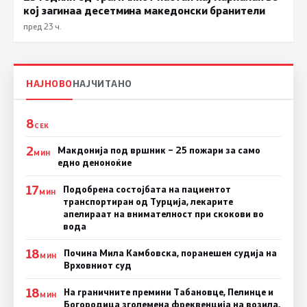
кој загинаа десетмина македонски бранители
пред 23 ч.
НАЈНОВО
НАЈЧИТАНО
8
СЕК
2
Макдонија под вршник – 25 пожари за само
МИН
едно деноноќие
17
Подобрена состојбата на пациентот
МИН
транспортиран од Турција, лекарите
апелираат на внимателност при скокови во
вода
18
Почина Мила Камбовска, поранешен судија на
МИН
Врховниот суд
18
На граничните премини Табановце, Пелинце и
МИН
Богородица зголемена фреквенција на возила,