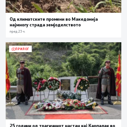
Од климатските промени во Македонија
најмногу страда земјоделството
пред 23 ч.
ПРИЛОГ
25 години од трагичниот настан кај Карпалак во