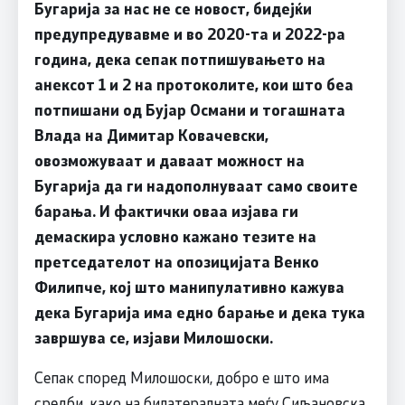
Бугарија за нас не се новост, бидејќи
предупредувавме и во 2020-та и 2022-ра
година, дека сепак потпишувањето на
анексот 1 и 2 на протоколите, кои што беа
потпишани од Бујар Османи и тогашната
Влада на Димитар Ковачевски,
овозможуваат и даваат можност на
Бугарија да ги надополнуваат само своите
барања. И фактички оваа изјава ги
демаскира условно кажано тезите на
претседателот на опозицијата Венко
Филипче, кој што манипулативно кажува
дека Бугарија има едно барање и дека тука
завршува се, изјави Милошоски.
Сепак според Милошоски, добро е што има
средби, како на билатералната меѓу Сиљановска