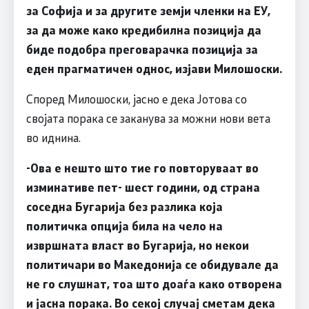
за Софија и за другите земји членки на ЕУ,
за да може како кредибилна позиција да
биде подобра преговарачка позиција за
еден прагматичен однос, изјави Милошоски.
Според Милошоски, јасно е дека Јотова со
својата порака се заканува за можни нови вета
во иднина.
-Ова е нешто што тие го повторуваат во
изминативе пет- шест години, од страна
соседна Бугарија без разлика која
политичка опција била на чело на
извршната власт во Бугарија, но некои
политичари во Македонија се обидувале да
не го слушнат, тоа што доаѓа како отворена
и јасна порака. Во секој случај сметам дека