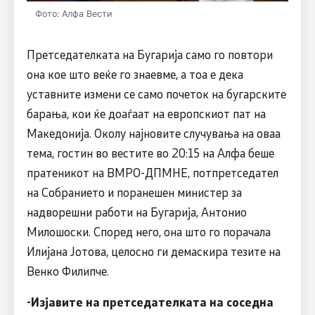
Фото: Алфа Вести
Претседателката на Бугарија само го повтори
она кое што веќе го знаевме, а тоа е дека
уставните измени се само почеток на бугарските
барања, кои ќе доаѓаат на европскиот пат на
Македонија. Околу најновите случувања на оваа
тема, гостин во вестите во 20:15 на Алфа беше
пратеникот на ВМРО-ДПМНЕ, потпретседател
на Собранието и поранешен министер за
надворешни работи на Бугарија, Антонио
Милошоски. Според него, она што го порачала
Илијана Јотова, целосно ги демаскира тезите на
Венко Филипче.
-Изјавите на претседателката на соседна