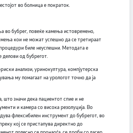
рестојот во болница е пократок.
ња во бубрег, повеќе камења истовремено,
амења кои не можат успешно да се третираат
 процедури биле неуспешни. Методата е
 делови од бубрегот.
риски анализи, уринокултура, компјутерска
увања му помагаат на урологот точно да ја
, што значи дека пациентот спие и не
менти и камера со висока резолуција. Во
едува флексибилен инструмент до бубрегот, во
преку кој се пристапува директно до
менот полесно се пронаоѓа, се дроби со ласер