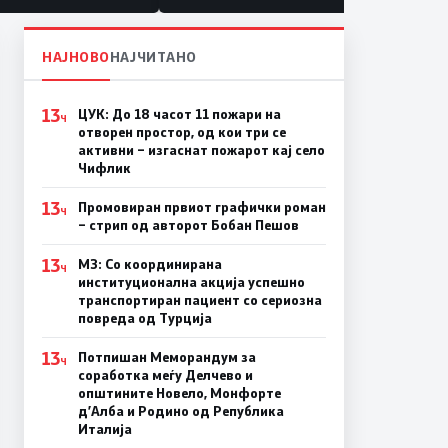
литика“
НАЈНОВО
НАЈЧИТАНО
13
ЦУК: До 18 часот 11 пожари на
Ч
отворен простор, од кои три се
активни – изгаснат пожарот кај село
Чифлик
13
Промовиран првиот графички роман
Ч
– стрип од авторот Бобан Пешов
13
МЗ: Со координирана
Ч
институционална акција успешно
транспортиран пациент со сериозна
повреда од Турција
13
Потпишан Меморандум за
Ч
соработка меѓу Делчево и
општините Новело, Монфорте
д’Алба и Родино од Република
Италија