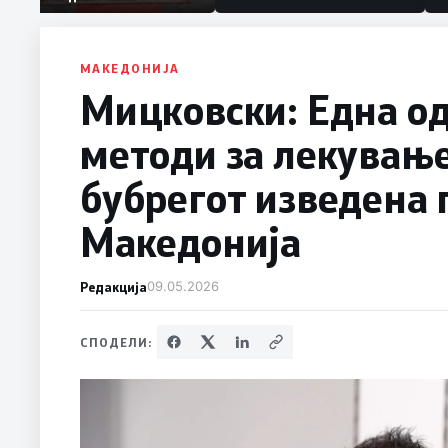
македонски бранители
МАКЕДОНИЈА
Мицковски: Една о
методи за лекувањ
бубрегот изведена 
Македонија
Редакција
09.05.2026
СПОДЕЛИ: