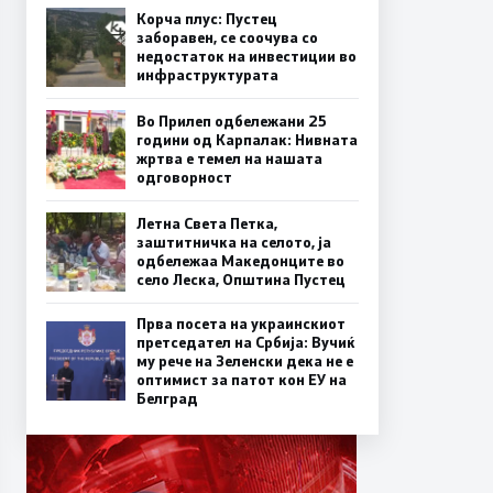
Корча плус: Пустец
заборавен, се соочува со
недостаток на инвестиции во
инфраструктурата
Во Прилеп одбележани 25
години од Карпалак: Нивната
жртва е темел на нашата
одговорност
Летна Света Петка,
заштитничка на селото, ја
одбележаа Македонците во
село Леска, Општина Пустец
Прва посета на украинскиот
претседател на Србија: Вучиќ
му рече на Зеленски дека не е
оптимист за патот кон ЕУ на
Белград