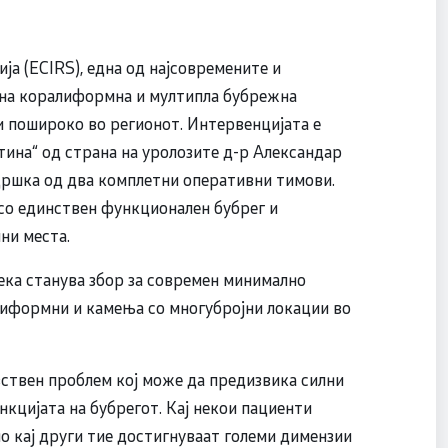
а (ECIRS), една од најсовремените и
 на коралиформна и мултипла бубрежна
 и пошироко во регионот. Интервенцијата е
ина“ од страна на уролозите д-р Александар
дршка од два комплетни оперативни тимови.
со единствен функционален бубрег и
ни места.
дека станува збор за современ минимално
лиформни и камења со многубројни локации во
вствен проблем кој може да предизвика силни
кцијата на бубрегот. Кај некои пациенти
о кај други тие достигнуваат големи димензии