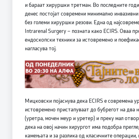
и бараат хируршки третман. Во последните годи
денес постојат современи минимално инвазивн
без големи хируршки резови. Една од најсоврем
Intrarenal Surgery – позната како ECIRS. Оваа 
ендоскопски техники за истовремено и поефика
нагласува тој.
Мицковски појаснува дека ECIRS е современа у
истовремено пристапуваат до бубрегот на два 
(уретра, мочен меур и уретер) и преку мал отво
дека на овој начин хирургот има подобра прегл
камењата и за разлика од класичните операции, 