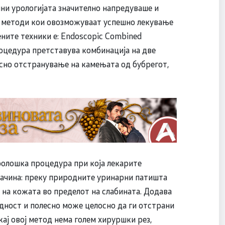
ни урологијата значително напредуваше и
и методи кои овозможуваат успешно лекување
ените техники е: Endoscopic Combined
процедура претставува комбинација на две
сно отстранување на камењата од бубрегот,
ролошка процедура при која лекарите
начина: преку природните уринарни патишта
р на кожата во пределот на слабината. Додава
едност и полесно може целосно да ги отстрани
кај овој метод нема голем хируршки рез,