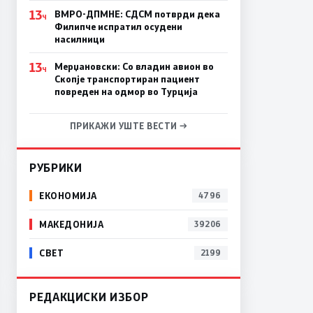
13
ВМРО-ДПМНЕ: СДСM потврди дека
Ч
Филипче испратил осудени
насилници
13
Мерџановски: Со владин авион во
Ч
Скопје транспортиран пациент
повреден на одмор во Турција
ПРИКАЖИ УШТЕ ВЕСТИ →
РУБРИКИ
ЕКОНОМИЈА
4796
МАКЕДОНИЈА
39206
СВЕТ
2199
РЕДАКЦИСКИ ИЗБОР