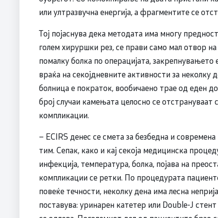
или ултразвучна енергија, а фрагментите се отс
Тој појаснува дека методата има многу предност
голем хируршки рез, се прави само мал отвор н
помалку болка по операцијата, закрепнувањето е
враќа на секојдневните активности за неколку д
болница е пократок, вообичаено трае од еден до
број случаи камењата целосно се отстрануваат 
компликации.
– ECIRS денес се смета за безбедна и современа
тим. Сепак, како и кај секоја медицинска проце
инфекција, температура, болка, појава на преос
компликации се ретки. По процедурата пациенто
повеќе течности, неколку дена има лесна неприја
поставува: уринарен катетер или Double-J стен
се одлева. Поголемиот дел од пациентите брзо с