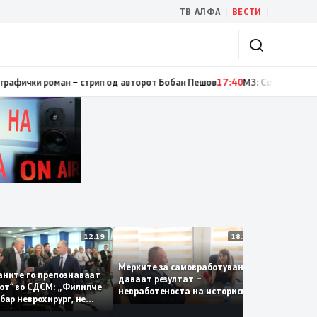
|
|
ТВ АЛФА
ВЕСТИ
и роман – стрип од авторот Бобан Пешов
17:40
МЗ: Со координирана ин
12:19
18:06
Мерките за самовработување
Новиот
граѓаните го препознаваат
даваат резултат –
за суд
алогот“ во СДСМ: „Филипче
невработеноста на историски
наскор
 е добар неврохирург, не
најниско ниво од 11,3%
еба се занимава со