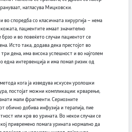
трануваат, нагласува Мицковски.
и во споредба со класичната хирургија – нема
а кожата, пациентите имаат значително
 брзо и во повеќето случаи пациентот се
ена. Исто така, додава дека престојот во
 три дена, има висока успешност и во најголем
со една интервенција и има помал ризик од
 метода кога ја изведува искусен уролошки
дура, постојат можни компликации: крварење,
танати мали фрагменти. Сериозните
т обично добива инфузија и терапија, пие
тност или крв во урината. Во некои случаи се
т кој привремено помага урината нормално да
е враќаат на нормален живот, појаснува