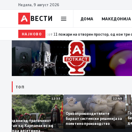
Недела, 9 август 2026
ВЕСТИ
ДОМА
МАКЕДОНИЈА
7:42
ЦУК: До 18 часот 11 пожари на отворен простор, од кои три се акти
НАЈНОВО
ТОП
3:04
12:55
12:49
Оризопроизводителите
о
бараат системски решенија за
да
25 години од трагичниот
поевтино производство
настан кај Карпалак во кој
загинаа десетмина