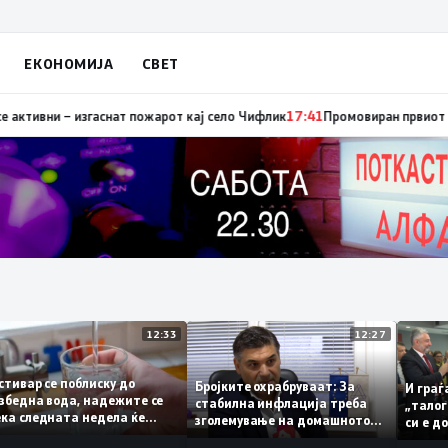
ЕКОНОМИЈА
СВЕТ
вни – изгаснат пожарот кај село Чифлик
17:41
Промовиран првиот графичк
12:33
12:27
Гостивар се поблиску до
Бројките охрабруваат: За
И 
безбедна вода, надежите се
стабилна инфлација треба
„т
дека следната недела ќе
зголемување на домашното
си
може да се пие и готви
производство
тр