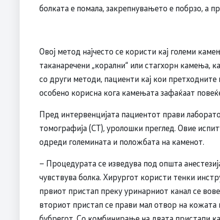
болката е помала, закрепнувањето е побрзо, а п
Овој метод најчесто се користи кај големи каме
таканаречени „корални“ или стагхорн камења, к
со други методи, пациенти кај кои претходните
особено корисна кога камењата зафаќаат повеќе
Пред интервенцијата пациентот прави лаборато
томографија (CT), уролошки преглед. Овие испит
одреди големината и положбата на каменот.
– Процедурата се изведува под општа анестезија
чувствува болка. Хирургот користи тенки инстру
првиот пристап преку уринарниот канал се вов
вториот пристап се прави мал отвор на кожата 
бубрегот. Со комбинирање на двата пристапи ка