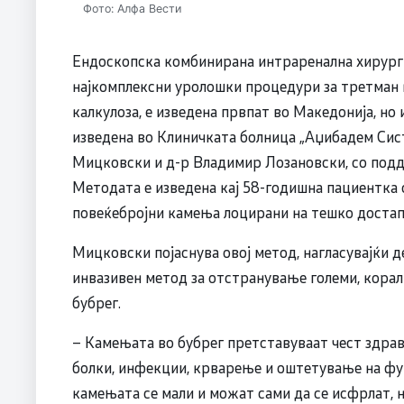
Фото: Алфа Вести
Ендоскопска комбинирана интраренална хирургиј
најкомплексни уролошки процедури за третман
калкулоза, е изведена првпат во Македонија, но
изведена во Клиничката болница „Аџибадем Сист
Мицковски и д-р Владимир Лозановски, со под
Методата е изведена кај 58-годишна пациентка 
повеќебројни камења лоцирани на тешко достап
Мицковски појаснува овој метод, нагласувајќи 
инвазивен метод за отстранување големи, кора
бубрег.
– Камењата во бубрег претставуваат чест здра
болки, инфекции, крварење и оштетување на фун
камењата се мали и можат сами да се исфрлат, н