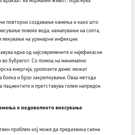
ечи повторно создавање камења и како што
несување повеќе вода, намалување на солта,
и лекување на уринарни инфекции.
тавува една од најсовремените и најефикасни
 во бубрегот. Со помош на минимално
ерска енергија, уролозите денес можат
 болка и брзо закрепнување. Оваа метода
а пациентите и претставува голем напредок
камења е недоволното внесување
вен проблем кој може да предизвика силни