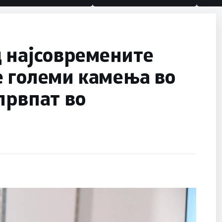
по
д најсовремените
е големи камења во
првпат во