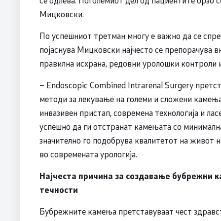
Мицковски.
По успешниот третман многу е важно да се спр
појаснува Мицковски најчесто се препорачува в
правилна исхрана, редовни уролошки контроли 
– Endoscopic Combined Intrarenal Surgery претс
методи за лекување на големи и сложени камења
инвазивен пристап, современа технологија и лас
успешно да ги отстранат камењата со минимална
значително го подобрува квалитетот на живот н
во современата урологија.
Најчеста причина за создавање бубрежни 
течности
Бубрежните камења претставуваат чест здравст