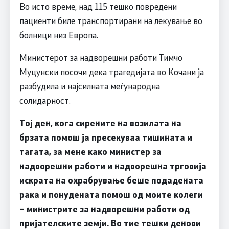
Во исто време, над 115 тешко повредени
пациенти биле транспортирани на лекување во
болници низ Европа.
Министерот за надворешни работи Тимчо
Муцунски посочи дека трагедијата во Кочани ја
разбудила и најсилната меѓународна
солидарност.
Тој ден, кога сирените на возилата на
брзата помош ја пресекуваа тишината и
тагата, за мене како министер за
надворешни работи и надворешна трговија
искрата на охрабрување беше подадената
рака и понудената помош од моите колеги
– министрите за надворешни работи од
пријателските земји. Во тие тешки денови