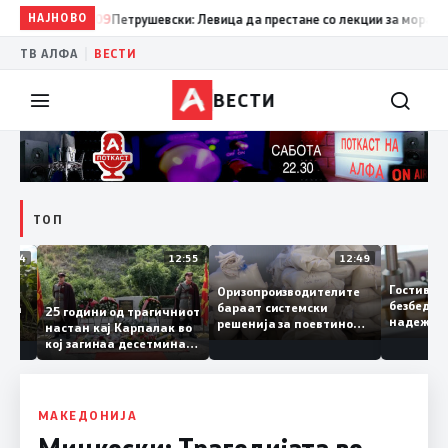
НАЈНОВО
19:09
Петрушевски: Левица да престане со лекции за морал и да 
|
ТВ АЛФА
ВЕСТИ
ВЕСТИ
ТОП
13:04
12:55
12:49
Гости
Оризопроизводителите
безбе
бараат системски
едонија
25 години од трагичниот
надеж
решенија за поевтино
настан кај Карпалак во
следн
производство
кој загинаа десетмина
може 
македонски бранители
МАКЕДОНИЈА
Мицкоски: Tрагедијата во