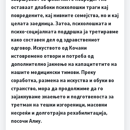
оставаат длабоки психолошки траги кај
повредените, кај нивните семејства, но и кај
целата заедница. Затоа, психолошката и
психо-социјалната поддршка ја третиравме
како составен дел од здравствениот
одговор. Искуството од Кочани
истовремено отвори и потреба од
дополнително јакнење на капацитетите на
нашите медицински тимови. Преку
соработка, размена на искуства и обуки во
странство, мора да продолжиме да го
зајакнуваме знаењето и подготвеноста за
третман на тешки изгореници, масовни
несреќи и долготрајна рехабилитација,
посочи Алиу.