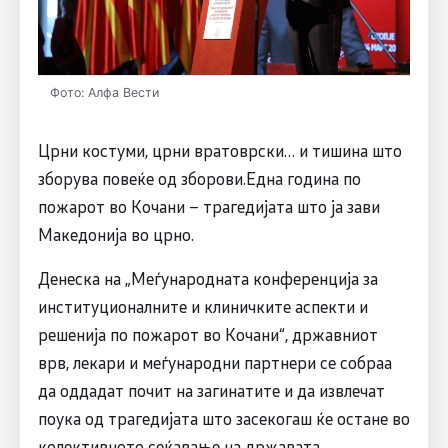
Фото: Алфа Вести
Црни костуми, црни вратоврски… и тишина што
зборува повеќе од зборови.Една година по
пожарот во Кочани – трагедијата што ја зави
Македонија во црно.
Денеска на „Меѓународната конференција за
институционалните и клиничките аспекти и
решенија по пожарот во Кочани“, државниот
врв, лекари и меѓународни партнери се собраа
да оддадат почит на загинатите и да извлечат
поука од трагедијата што засекогаш ќе остане во
колективното сеќавање на државата.