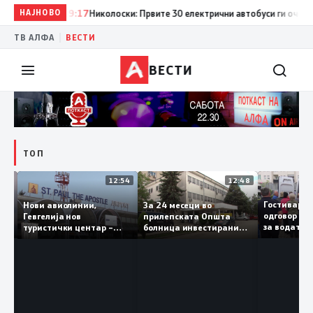
НАЈНОВО
19:17
Николоски: Првите 30 електрични автобуси ги очекуваме
|
ТВ АЛФА
ВЕСТИ
ВЕСТИ
ТОП
16:03
12:54
12:48
Св.
Гостива
Нови авиолинии,
За 24 месеци во
во
одговор
Гевгелија нов
прилепската Општа
за водат
туристички центар –
болница инвестирани
чка
да ја пи
туризмот останува
150 милиони денари, а
приоритет на власта
трајно се вработени 124
лица