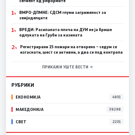
сегмент од реформите
1
ВМРО-ДПМНЕ: СДСМ глуми загриженост за
Ч
земјоделците
1
ВРЕДИ: Расипаната плоча на ДУИ не ја брише
Ч
одлуката на Груби за казината
2
Регистрирани 15 пожари на отворено – седум се
Ч
изгаснати, шест се активни, а два се под контрола
ПРИКАЖИ УШТЕ ВЕСТИ →
РУБРИКИ
ЕКОНОМИЈА
4801
МАКЕДОНИЈА
39298
СВЕТ
2201