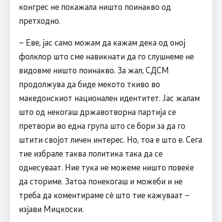
конгрес не покажала ништо поинакво од
претходно.
– ​Еве, јас само можам да кажам дека од оној
фолклор што сме навикнати да го слушнеме не
видовме ништо поинакво. За жал, СДСМ
продолжува да биде мекото ткиво во
македонскиот национален идентитет. Јас жалам
што од некогаш државотворна партија се
претвори во една група што се бори за да го
штити својот личен интерес. Но, тоа е што е. Сега
тие избрале таква политика така да се
однесуваат. Ние тука не можеме ништо повеќе
да сториме. Затоа понекогаш и можеби и не
треба да коментираме сѐ што тие кажуваат –
изјави Мицкоски.