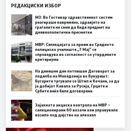
РЕДАКЦИСКИ ИЗБОР
МЗ: Во Гостивар здравствениот систем
реагираше навремено, здравјето на
граѓаните не смее да биде предмет на
дневнополитички пресметки
МВР: Селекцијата за прием во Средното
полициско училиште „7 Мај“ се
спроведува во согласност со утврдените
критериуми
На денешен ден потпишан Договорот за
поделба на Македонија во Букурешт:
Бугарите тргувале со Штип и Кочани, за да
ја добијат Кавала за Русија, Грците и
Србите веќе биле договорени
Зајакната акциска контрола на МВР –
санкционирани 60 возачи кои управувале
возило под дејство на алкохол