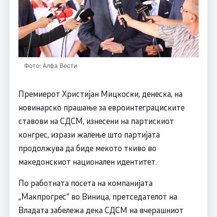
Фото: Алфа Вести
Премиерот Христијан Мицкоски, денеска, на
новинарско прашање за евроинтеграциските
ставови на СДСМ, изнесени на партискиот
конгрес, изрази жалење што партијата
продолжува да биде мекото ткиво во
македонскиот национален идентитет.
По работната посета на компанијата
„Макпрогрес“ во Виница, претседателот на
Владата забележа дека СДСМ на вчерашниот