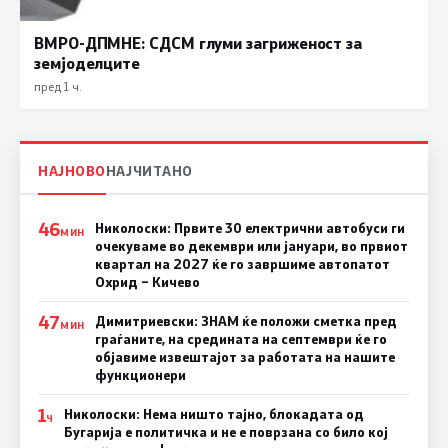
ВМРО-ДПМНЕ: СДСМ глуми загриженост за
земјоделците
пред 1 ч.
НАЈНОВО
НАЈЧИТАНО
46
Николоски: Првите 30 електрични автобуси ги
МИН
очекуваме во декември или јануари, во првиот
квартал на 2027 ќе го завршиме автопатот
Охрид – Кичево
47
Димитриевски: ЗНАМ ќе положи сметка пред
МИН
граѓаните, на средината на септември ќе го
објавиме извештајот за работата на нашите
функционери
1
Николоски: Нема ништо тајно, блокадата од
Ч
Бугарија е политичка и не е поврзана со било кој