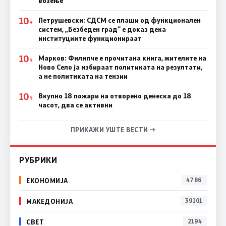
возење
10
Петрушевски: СДСМ се плаши од функционален
Ч
систем, „Безбеден град“ е доказ дека
институциите функционираат
10
Марков: Филипче е прочитана книга, жителите на
Ч
Ново Село ја избираат политиката на резултати,
а не политиката на тензии
10
Вкупно 18 пожари на отворено денеска до 18
Ч
часот, два се активни
ПРИКАЖИ УШТЕ ВЕСТИ →
РУБРИКИ
ЕКОНОМИЈА
4786
МАКЕДОНИЈА
39101
СВЕТ
2194