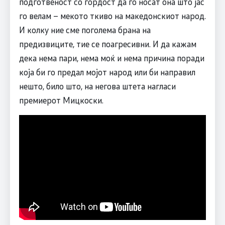
подготвеност со гордост да го носат она што јас
го велам – мекото ткиво на македонскиот народ.
И колку ние сме поголема брана на
предизвиците, тие се поагресивни. И да кажам
дека нема пари, нема моќ и нема причина поради
која би го предал мојот народ или би направил
нешто, било што, на негова штета нагласи
премиерот Мицкоски.