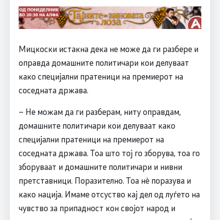
Мицкоски истакна дека не може да ги разбере и
оправда домашните политичари кои делуваат
како специјални пратеници на премиерот на
соседната држава.
– Не можам да ги разберам, ниту оправдам,
домашните политичари кои делуваат како
специјални пратеници на премиерот на
соседната држава. Тоа што тој го зборува, тоа го
зборуваат и домашните политичари и нивни
претставници. Поразително. Тоа нè поразува и
како нација. Имаме отсуство кај дел од луѓето на
чувство за припадност кон својот народ и