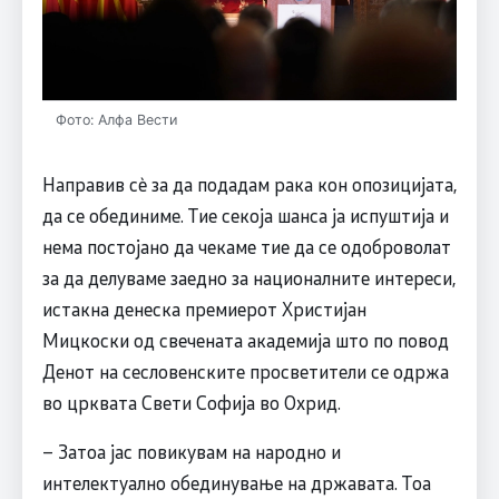
Фото: Алфа Вести
Направив сè за да подадам рака кон опозицијата,
да се обединиме. Тие секоја шанса ја испуштија и
нема постојано да чекаме тие да се одоброволат
за да делуваме заедно за националните интереси,
истакна денеска премиерот Христијан
Мицкоски од свечената академија што по повод
Денот на сесловенските просветители се одржа
во црквата Свети Софија во Охрид.
– Затоа јас повикувам на народно и
интелектуално обединување на државата. Тоа