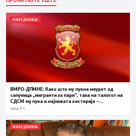
МАКЕДОНИЈА
ВМРО-ДПМНЕ: Како што му пукна меурот од
сапуница „мигранти за пари“, така на талогот на
СДСМ му пука и најновата хистерија –
прифаќање на француски предлог
пред 9 ч.
МАКЕДОНИЈА