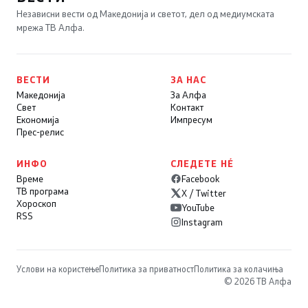
Независни вести од Македонија и светот, дел од медиумската
мрежа ТВ Алфа.
ВЕСТИ
ЗА НАС
Македонија
За Алфа
Свет
Контакт
Економија
Импресум
Прес-релис
ИНФО
СЛЕДЕТЕ НÉ
Време
Facebook
ТВ програма
X / Twitter
Хороскоп
YouTube
RSS
Instagram
Услови на користење
Политика за приватност
Политика за колачиња
© 2026 ТВ Алфа