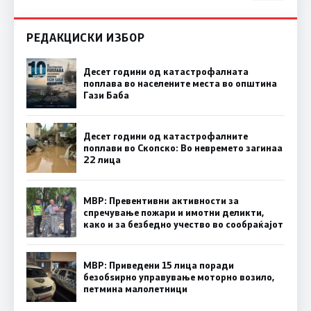
РЕДАКЦИСКИ ИЗБОР
Десет години од катастрофалната
поплава во населените места во општина
Гази Баба
Десет години од катастрофалните
поплави во Скопско: Во невремето загинаа
22 лица
МВР: Превентивни активности за
спречување пожари и имотни деликти,
како и за безбедно учество во сообраќајот
МВР: Приведени 15 лица поради
безобѕирно управување моторно возило,
петмина малолетници