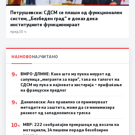
Петрушевски: СДСМ се плаши од функционален
систем, „Безбеден град“ е доказ дека
институциите функционираат
пред 10 ч.
НАЈНОВО
НАЈЧИТАНО
9
ВМРО-ДПМНЕ: Како што му пукна меурот од
Ч
сапуница „мигранти за пари“, така на талогот на
СДСМ му пука и најновата хистерија – прифаќање
на француски предлог
9
Даниловски: Ако правилно се применуваат
Ч
методите на заштита, може да се минимизира
ризикот од западнонилска треска
10
МВР: 222 сообраќајни прекршоци од возачи на
Ч
мотоцикли, 14 лишени поради безобѕирно