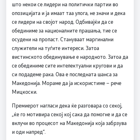
што некои се лидери на политички партии во
опозицијата и ја имаат таа улога, не значи и дека
се лидери на својот народ. Одбивајќи да се
обединиме за националните прашања, тие се
осудени на пропаст. Стануваат маргинални
служители на туѓите интереси. Затоа
вистинското обединување е народното. Затоа да
се обединиме сите интелектуални кругови и да
си подадеме рака. Ова е последната шанса за
Македонија. Мораме да ја искористиме – рече
Мицкоски.
Премиерот нагласи дека ќе разговара со секој,
„ќе го мотивира секој кој сака да помогне и да се
вклучи во процесот на Македонија која забрзува
и оди напред“.