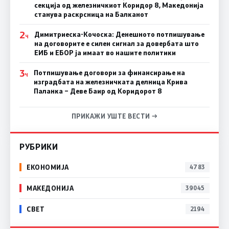
секција од железничкиот Коридор 8, Македонија
станува раскрсница на Балканот
2
Димитриеска-Кочоска: Денешното потпишување
Ч
на договорите е силен сигнал за довербата што
ЕИБ и ЕБОР ја имаат во нашите политики
3
Потпишување договори за финансирање на
Ч
изградбата на железничката делница Крива
Паланка – Деве Баир од Коридорот 8
ПРИКАЖИ УШТЕ ВЕСТИ →
РУБРИКИ
ЕКОНОМИЈА
4783
МАКЕДОНИЈА
39045
СВЕТ
2194