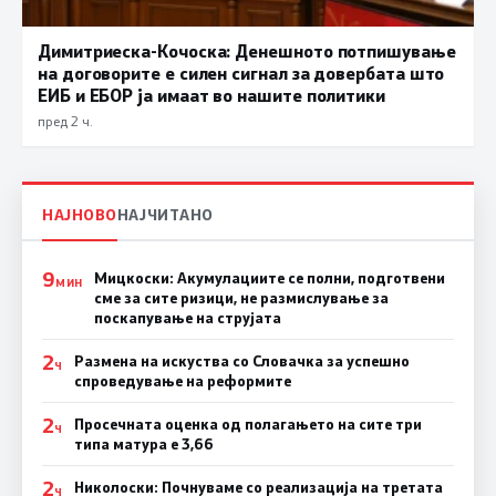
Димитриеска-Кочоска: Денешното потпишување
на договорите е силен сигнал за довербата што
ЕИБ и ЕБОР ја имаат во нашите политики
пред 2 ч.
НАЈНОВО
НАЈЧИТАНО
9
Мицкоски: Акумулациите се полни, подготвени
МИН
сме за сите ризици, не размислување за
поскапување на струјата
2
Размена на искуства со Словачка за успешно
Ч
спроведување на реформите
2
Просечната оценка од полагањето на сите три
Ч
типа матура е 3,66
2
Николоски: Почнуваме со реализација на третата
Ч