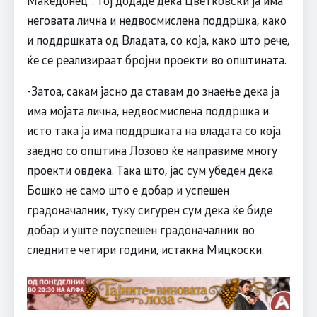
неговата лична и недвосмислена поддршка, како
и поддршката од Владата, со која, како што рече,
ќе се реализираат бројни проекти во општината.
-Затоа, сакам јасно да ставам до знаење дека ја
има мојата лична, недвосмислена поддршка и
исто така ја има поддршката на владата со која
заедно со општина Лозово ќе направиме многу
проекти овдека. Така што, јас сум убеден дека
Бошко не само што е добар и успешен
градоначалник, туку сигурен сум дека ќе биде
добар и уште поуспешен градоначалник во
следните четири години, истакна Мицкоски.