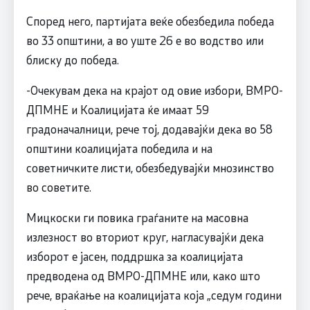
Според него, партијата веќе обезбедила победа
во 33 општини, а во уште 26 е во водство или
блиску до победа.
-Очекувам дека на крајот од овие избори, ВМРО-
ДПМНЕ и Коалицијата ќе имаат 59
градоначалници, рече тој, додавајќи дека во 58
општини коалицијата победила и на
советничките листи, обезбедувајќи мнозинство
во советите.
Мицкоски ги повика граѓаните на масовна
излезност во вториот круг, нагласувајќи дека
изборот е јасен, поддршка за коалицијата
предводена од ВМРО-ДПМНЕ или, како што
рече, враќање на коалицијата која „седум години