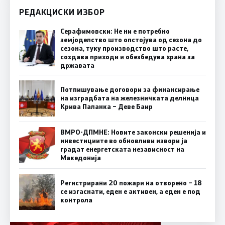
РЕДАКЦИСКИ ИЗБОР
Серафимовски: Не ни е потребно
земјоделство што опстојува од сезона до
сезона, туку производство што расте,
создава приходи и обезбедува храна за
државата
Потпишување договори за финансирање
на изградбата на железничката делница
Крива Паланка – Деве Баир
ВМРО-ДПМНЕ: Новите законски решенија и
инвестициите во обновливи извори ја
градат енергетската независност на
Македонија
Регистрирани 20 пожари на отворено – 18
се изгаснати, еден е активен, а еден е под
контрола