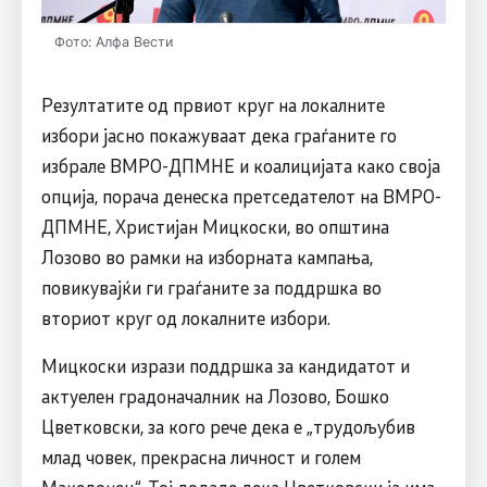
Фото: Алфа Вести
Резултатите од првиот круг на локалните
избори јасно покажуваат дека граѓаните го
избрале ВМРО-ДПМНЕ и коалицијата како своја
опција, порача денеска претседателот на ВМРО-
ДПМНЕ, Христијан Мицкоски, во општина
Лозово во рамки на изборната кампања,
повикувајќи ги граѓаните за поддршка во
вториот круг од локалните избори.
Мицкоски изрази поддршка за кандидатот и
актуелен градоначалник на Лозово, Бошко
Цветковски, за кого рече дека е „трудољубив
млад човек, прекрасна личност и голем
Македонец“. Тој додаде дека Цветковски ја има