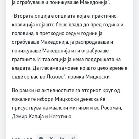
ја ограбуваше и понижуваше Македонија“.
-Втората опција е опцијата која е, практично,
коалиција којашто беше влада до пред година и
половина, а претходно седум години ја
ограбуваше Македонија, ја распродаваше и
понижуваше Македонија и ги ограбуваше
граѓаните. И таа опција ја нема поддршката на
владата. Да гласаме за човек којшто цело време е
овде со вас во Лозово“, повика Мицкоски.
Во рамки на активностите за вториот круг од
локалните избори Мицкоски денеска ќе
присуствува на маалски митинзи и во Росоман,
Демир Капија и Неготино.
СПОДЕЛИ: