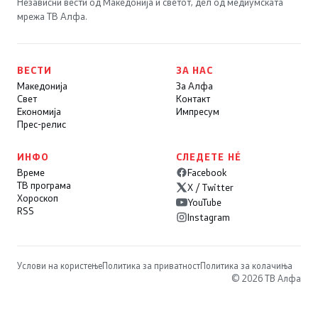
Независни вести од Македонија и светот, дел од медиумската
мрежа ТВ Алфа.
ВЕСТИ
ЗА НАС
Македонија
За Алфа
Свет
Контакт
Економија
Импресум
Прес-релис
ИНФО
СЛЕДЕТЕ НÉ
Време
Facebook
ТВ програма
X / Twitter
Хороскоп
YouTube
RSS
Instagram
Услови на користење
Политика за приватност
Политика за колачиња
© 2026 ТВ Алфа