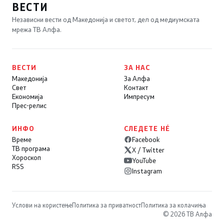
ВЕСТИ
Независни вести од Македонија и светот, дел од медиумската
мрежа ТВ Алфа.
ВЕСТИ
ЗА НАС
Македонија
За Алфа
Свет
Контакт
Економија
Импресум
Прес-релис
ИНФО
СЛЕДЕТЕ НÉ
Време
Facebook
ТВ програма
X / Twitter
Хороскоп
YouTube
RSS
Instagram
Услови на користење
Политика за приватност
Политика за колачиња
© 2026 ТВ Алфа