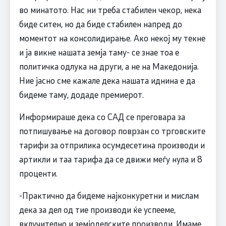
во минатото. Нас ни треба стабилен чекор, нека
биде ситен, но да биде стабилен напред до
моментот на консолидирање. Ако некој му текне
и ја викне нашата земја таму- се знае тоа е
политичка одлука на други, а не на Македонија.
Ние јасно сме кажале дека нашата иднина е да
бидеме таму, додаде премиерот.
Информираше дека со САД се преговара за
потпишување на договор поврзан со трговските
тарифи за отприлика осумдесетина производи и
артикли и таа тарифа да се движи меѓу нула и 8
проценти.
-Практично да бидеме најконкуретни и мислам
дека за дел од тие производи ќе успееме,
вклучително и земјоделските производи. Имаме