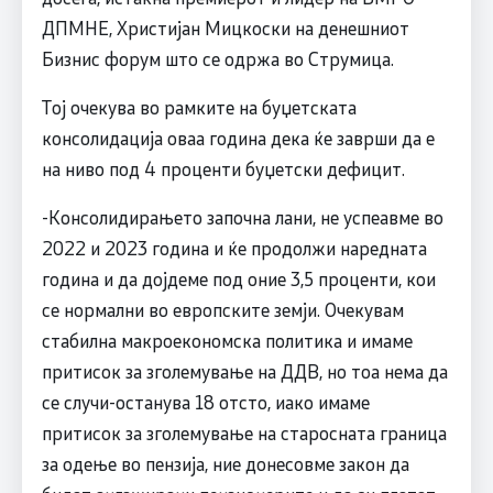
ДПМНЕ, Христијан Мицкоски на денешниот
Бизнис форум што се одржа во Струмица.
Тој очекува во рамките на буџетската
консолидација оваа година дека ќе заврши да е
на ниво под 4 проценти буџетски дефицит.
-Консолидирањето започна лани, не успеавме во
2022 и 2023 година и ќе продолжи наредната
година и да дојдеме под оние 3,5 проценти, кои
се нормални во европските земји. Очекувам
стабилна макроекономска политика и имаме
притисок за зголемување на ДДВ, но тоа нема да
се случи-останува 18 отсто, иако имаме
притисок за зголемување на старосната граница
за одење во пензија, ние донесовме закон да