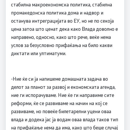
стабилна макроекономска политика, стабилна
промакедонска политика дома и надвор и
останува интреграцијата во ЕУ, но не по секоја
цена затоа што ценат дека како Влада доволно е
направено, односно, како што рече, веќе нема
услов за безусловно прифаќања на било какви
диктати или ултиматуми.
-Ние ќе си ја напишеме домашната задача во
делот за планот за развој и економската агенда,
ние ги испорачуваме. Ние ќе ги направиме сите
реформи, ќе се развиваме на начин на кој се
развиваме, но повеќе билетарелни уцени оваа
влада и додека јас ја водам оваа влада таков тип
на прифаќање нема да има, како што беше случај