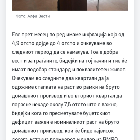
Фото: Алфа Вести
Еве трет месец по ред имаме инфлација која од
4,9 отсто дојде до 4 отсто и очкеуваме во
следниот период да се намалува. Тоа е добра
вест и за граѓаните, бидејќи на тој начин и тие ќе
имаат подобар стандард и поквалитетен живот.
Очекувам во следните два квартали да ја
одржиме стапката на раст во рамки на бруто
домашниот производ и во вториот квартал да
порасне некаде околу 7,8 отсто што е важно,
бидејќи кога го пресметувате буџетскиот
дефицит важен е номиналниот раст на бруто
домашниот приизвод, кои ќе биде највисок
досега, истакна премиерот и лидер на ВМРО