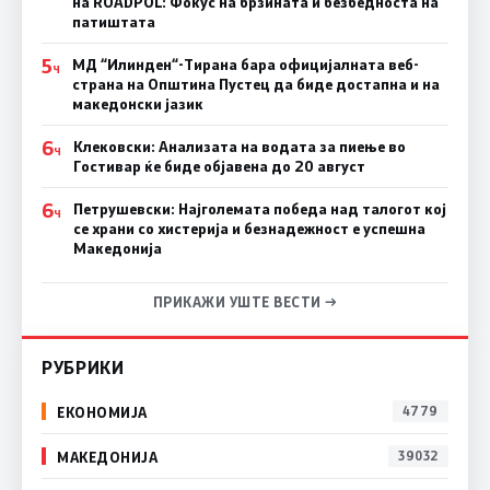
на ROADPOL: Фокус на брзината и безбедноста на
патиштата
5
МД “Илинден“-Тирана бара официјалната веб-
Ч
страна на Општина Пустец да биде достапна и на
македонски јазик
6
Клековски: Анализата на водата за пиење во
Ч
Гостивар ќе биде објавена до 20 август
6
Петрушевски: Најголемата победа над талогот кој
Ч
се храни со хистерија и безнадежност е успешна
Македонија
ПРИКАЖИ УШТЕ ВЕСТИ →
РУБРИКИ
ЕКОНОМИЈА
4779
МАКЕДОНИЈА
39032