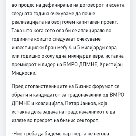
во процес на дефинирање на договорот и есента
следната година очекуваме да почне
реализацијата на овој голем капитален проект.
Така што кога сето ова би се аплицирало во
годините коишто следуваат очекуваме
инвестициски бран меѓу 4 и 5 милијарди евра,
или годишно околу една милијарди евра, истакна
премиерот и лидер на ВМРО ДПМНЕ, Христијан
Мицкоски.
Пред стопанствениците на Бизнис форумот се
обрати и кандидатот за градоначалник од ВМРО
ДПМНЕ и коалицијата, Петар Јанков, која
истакна дека задача на градоначалникот е да
излезе во пресрет на бизнис секторот.
-Ние треба да бидеме партнер, а не негова