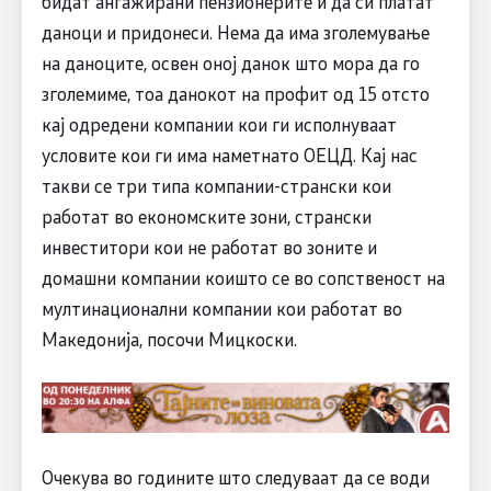
бидат ангажирани пензионерите и да си платат
даноци и придонеси. Нема да има зголемување
на даноците, освен оној данок што мора да го
зголемиме, тоа данокот на профит од 15 отсто
кај одредени компании кои ги исполнуваат
условите кои ги има наметнато ОЕЦД. Кај нас
такви се три типа компании-странски кои
работат во економските зони, странски
инвеститори кои не работат во зоните и
домашни компании коишто се во сопственост на
мултинационални компании кои работат во
Македонија, посочи Мицкоски.
Очекува во годините што следуваат да се води