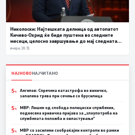
Николоски: Најтешката делница од автопатот
Кичево-Охрид ќе биде пуштена во следните
месеци, целосно завршување до мај следната
година
вчера, 18:31
НАЈНОВО
НАЈЧИТАНО
5
Ангелов: Спречена катастрофа во виничко,
Ч
запалена трева при сечење со брусилица
5
МВР: Лишен од слобода полициски службеник,
Ч
поднесена кривична пријава за „злоупотреба на
службената положба и овластување”
5
МВР со засилени сообраќајни контроли во рамки
Ч