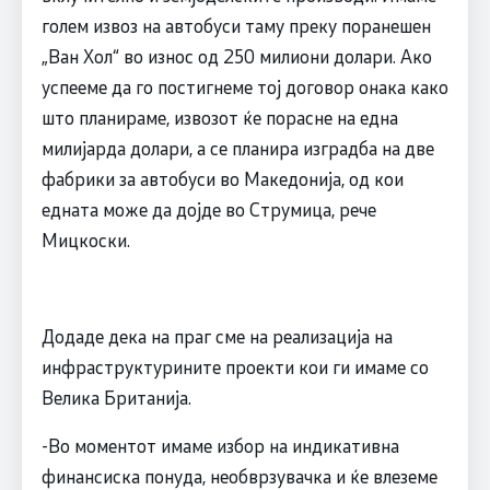
голем извоз на автобуси таму преку поранешен
„Ван Хол“ во износ од 250 милиони долари. Ако
успееме да го постигнеме тој договор онака како
што планираме, извозот ќе порасне на една
милијарда долари, а се планира изградба на две
фабрики за автобуси во Македонија, од кои
едната може да дојде во Струмица, рече
Мицкоски.
Додаде дека на праг сме на реализација на
инфраструктурините проекти кои ги имаме со
Велика Британија.
-Во моментот имаме избор на индикативна
финансиска понуда, необврзувачка и ќе влеземе