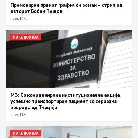
Промовиран првиот графички роман – стрип од
авторот Бобан Пешов
пред 13 ч.
МАКЕДОНИЈА
МЗ: Со координирана институционална акција
успешно транспортиран пациент со сериозна
повреда од Турција
пред 13 ч.
МАКЕДОНИЈА