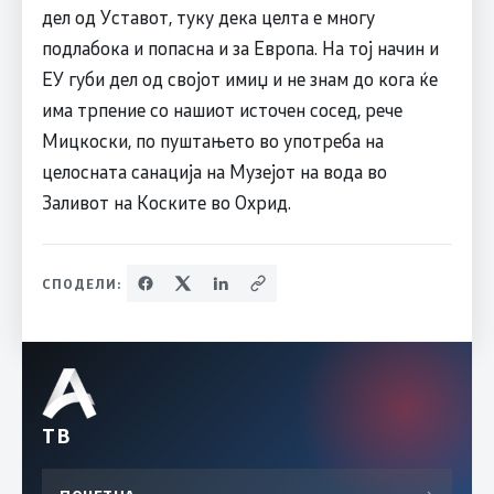
дел од Уставот, туку дека целта е многу
подлабока и попасна и за Европа. На тој начин и
ЕУ губи дел од својот имиџ и не знам до кога ќе
има трпение со нашиот источен сосед, рече
Мицкоски, по пуштањето во употреба на
целосната санација на Музејот на вода во
Заливот на Коските во Охрид.
СПОДЕЛИ:
ТВ