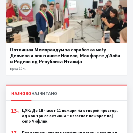
Потпишан Меморандум за соработка меѓу
Делчево и општините Новело, Монфорте д’Алба
и Родино од Република Италија
пред 13 ч.
НАЈНОВО
НАЈЧИТАНО
13
ЦУК: До 18 часот 11 пожари на отворен простор,
Ч
од кои три се активни – изгаснат пожарот кај
село Чифлик
13
Промовиран првиот графички роман – стрип од