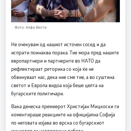
Фото: Алфа Вести
Не очекувам од нашиот источен сосед и да
испрати поинаква порака. Тие мора пред нашите
европартнери и партнерите во НАТО да
рефлектираат реторика со која ќе не
обвинуваат нас, дека ние сме тие, а во суштина
светот и Европа видоа која беше целта на
бугарските политичари.
Вака денеска премиерот Христијан Мицкоски ги
коментираше реакциите на официјална Софија
по неговата изјава во врска со бугарскиот
министер за надворешни работи.