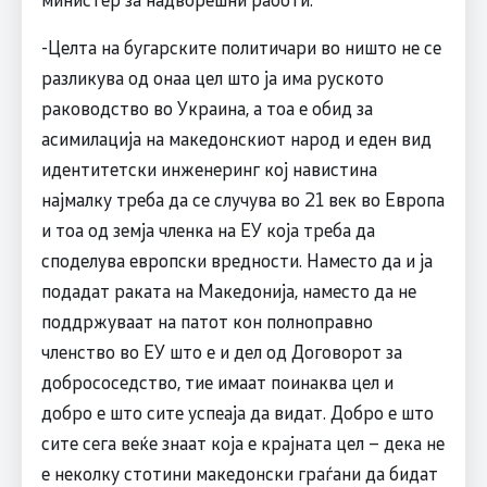
-Целта на бугарските политичари во ништо не се
разликува од онаа цел што ја има руското
раководство во Украина, а тоа е обид за
асимилација на македонскиот народ и еден вид
идентитетски инженеринг кој навистина
најмалку треба да се случува во 21 век во Европа
и тоа од земја членка на ЕУ која треба да
споделува европски вредности. Наместо да и ја
подадат раката на Македонија, наместо да не
поддржуваат на патот кон полноправно
членство во ЕУ што е и дел од Договорот за
добрососедство, тие имаат поинаква цел и
добро е што сите успеаја да видат. Добро е што
сите сега веќе знаат која е крајната цел – дека не
е неколку стотини македонски граѓани да бидат