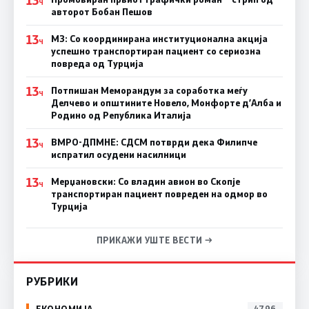
Ч
авторот Бобан Пешов
13
МЗ: Со координирана институционална акција
Ч
успешно транспортиран пациент со сериозна
повреда од Турција
13
Потпишан Меморандум за соработка меѓу
Ч
Делчево и општините Новело, Монфорте д’Алба и
Родино од Република Италија
13
ВМРО-ДПМНЕ: СДСM потврди дека Филипче
Ч
испратил осудени насилници
13
Мерџановски: Со владин авион во Скопје
Ч
транспортиран пациент повреден на одмор во
Турција
ПРИКАЖИ УШТЕ ВЕСТИ →
РУБРИКИ
ЕКОНОМИЈА
4796