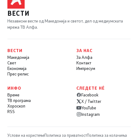
ВЕСТИ
Независни вести од Македонија и светот, дел од медиумската
мрежа ТВ Алфа.
ВЕСТИ
ЗА НАС
Македонија
За Алфа
Свет
Контакт
Економија
Импресум
Прес-релис
ИНФО
СЛЕДЕТЕ НÉ
Време
Facebook
ТВ програма
X / Twitter
Хороскоп
YouTube
RSS
Instagram
Услови на користење
Политика за приватност
Политика за колачиња