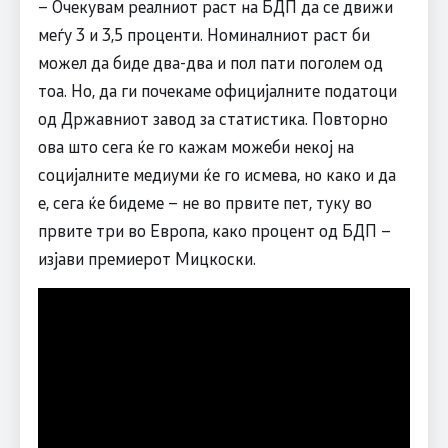
– Очекувам реалниот раст на БДП да се движи
меѓу 3 и 3,5 проценти. Номиналниот раст би
можел да биде два-два и пол пати поголем од
тоа. Но, да ги почекаме официјалните податоци
од Државниот завод за статистика. Повторно
ова што сега ќе го кажам можеби некој на
социјалните медиуми ќе го исмева, но како и да
е, сега ќе бидеме – не во првите пет, туку во
првите три во Европа, како процент од БДП –
изјави премиерот Мицкоски.