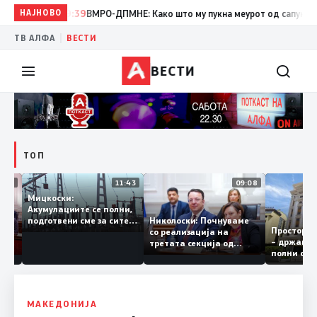
НАЈНОВО
19:39
ВМРО-ДПМНЕ: Како што му пукна меурот од сапуница „мигр
|
ТВ АЛФА
ВЕСТИ
ВЕСТИ
ТОП
12:03
11:43
09:08
Мицкоски:
Акумулациите се полни,
грант
Николоски: Почнуваме
подготвени сме за сите
Просто
ра за
со реализација на
ризици, не размислување
– држа
ија
третата секција од
за поскапување на
полни 
железничкиот Коридор
струјата
8, Македонија станува
раскрсница на Балканот
МАКЕДОНИЈА