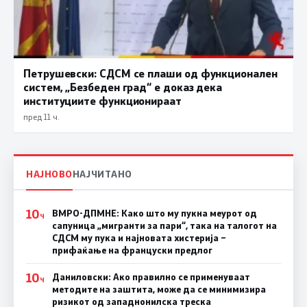
Петрушевски: СДСМ се плаши од функционален
систем, „Безбеден град“ е доказ дека
институциите функционираат
пред 11 ч.
НАЈНОВО
НАЈЧИТАНО
10
ВМРО-ДПМНЕ: Како што му пукна меурот од
Ч
сапуница „мигранти за пари“, така на талогот на
СДСМ му пука и најновата хистерија –
прифаќање на француски предлог
10
Даниловски: Ако правилно се применуваат
Ч
методите на заштита, може да се минимизира
ризикот од западнонилска треска