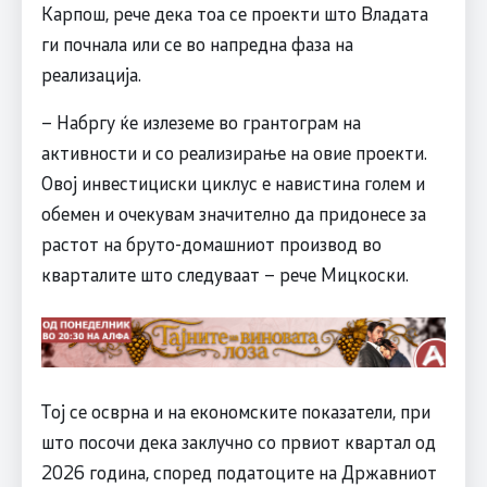
Карпош, рече дека тоа се проекти што Владата
ги почнала или се во напредна фаза на
реализација.
– Набргу ќе излеземе во грантограм на
активности и со реализирање на овие проекти.
Овој инвестициски циклус е навистина голем и
обемен и очекувам значително да придонесе за
растот на бруто-домашниот производ во
кварталите што следуваат – рече Мицкоски.
Тој се осврна и на економските показатели, при
што посочи дека заклучно со првиот квартал од
2026 година, според податоците на Државниот