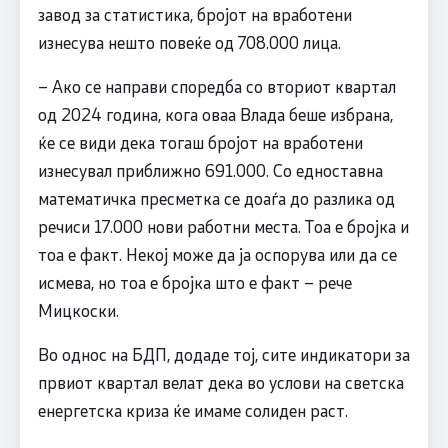
завод за статистика, бројот на вработени
изнесува нешто повеќе од 708.000 лица.
– Ако се направи споредба со вториот квартал
од 2024 година, кога оваа Влада беше избрана,
ќе се види дека тогаш бројот на вработени
изнесувал приближно 691.000. Со едноставна
математичка пресметка се доаѓа до разлика од
речиси 17.000 нови работни места. Тоа е бројка и
тоа е факт. Некој може да ја оспорува или да се
исмева, но тоа е бројка што е факт – рече
Мицкоски.
Во однос на БДП, додаде тој, сите индикатори за
првиот квартал велат дека во услови на светска
енергетска криза ќе имаме солиден раст.