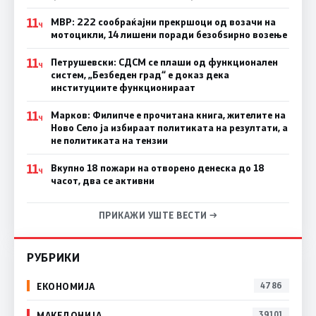
11
МВР: 222 сообраќајни прекршоци од возачи на
Ч
мотоцикли, 14 лишени поради безобѕирно возење
11
Петрушевски: СДСМ се плаши од функционален
Ч
систем, „Безбеден град“ е доказ дека
институциите функционираат
11
Марков: Филипче е прочитана книга, жителите на
Ч
Ново Село ја избираат политиката на резултати, а
не политиката на тензии
11
Вкупно 18 пожари на отворено денеска до 18
Ч
часот, два се активни
ПРИКАЖИ УШТЕ ВЕСТИ →
РУБРИКИ
ЕКОНОМИЈА
4786
МАКЕДОНИЈА
39101