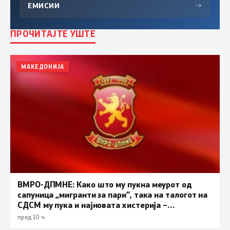
ЕМИСИИ
→
ПРОЧИТАЈТЕ УШТЕ
МАКЕДОНИЈА
ВМРО-ДПМНЕ: Како што му пукна меурот од
сапуница „мигранти за пари“, така на талогот на
СДСМ му пука и најновата хистерија –
прифаќање на француски предлог
пред 10 ч.