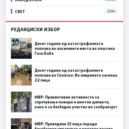
СВЕТ
2194
РЕДАКЦИСКИ ИЗБОР
Десет години од катастрофалната
поплава во населените места во општина
Гази Баба
Десет години од катастрофалните
поплави во Скопско: Во невремето загинаа
22 лица
МВР: Превентивни активности за
спречување пожари и имотни деликти,
како и за безбедно учество во сообраќајот
МВР: Приведени 15 лица поради
безобѕирно управување моторно возило,