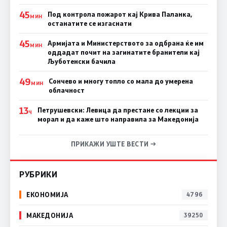
45
Под контрола пожарот кај Крива Паланка,
МИН
останатите се изгаснати
45
Армијата и Министерството за одбрана ќе им
МИН
оддадат почит на загинатите бранители кај
Љуботенски бачила
49
Сончево и многу топло со мала до умерена
МИН
облачност
13
Петрушевски: Левица да престане со лекции за
Ч
морал и да каже што направила за Македонија
ПРИКАЖИ УШТЕ ВЕСТИ →
РУБРИКИ
ЕКОНОМИЈА
4796
МАКЕДОНИЈА
39250