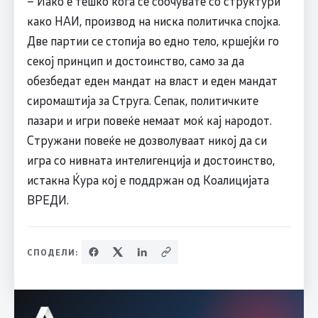
– Иако е тешко кога се соочувате со структури
како НАИ, производ на ниска политичка спојка.
Две партии се стопија во едно тело, кршејќи го
секој принцип и достоинство, само за да
обезбедат еден мандат на власт и еден мандат
сиромаштија за Струга. Сепак, политичките
пазари и игри повеќе немаат моќ кај народот.
Стружани повеќе не дозволуваат никој да си
игра со нивната интелигенција и достоинство,
истакна Ќура кој е поддржан од Коалицијата
ВРЕДИ.
СПОДЕЛИ: