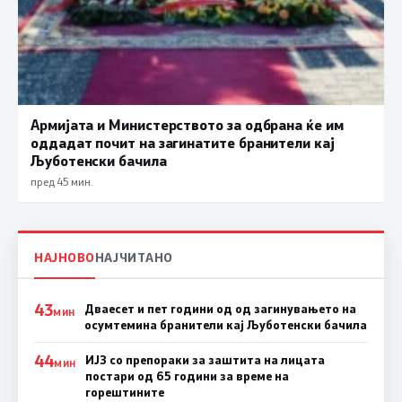
Армијата и Министерството за одбрана ќе им
оддадат почит на загинатите бранители кај
Љуботенски бачила
пред 45 мин.
НАЈНОВО
НАЈЧИТАНО
43
Дваесет и пет години од од загинувањето на
МИН
осумтемина бранители кај Љуботенски бачила
44
ИЈЗ со препораки за заштита на лицата
МИН
постари од 65 години за време на
горештините