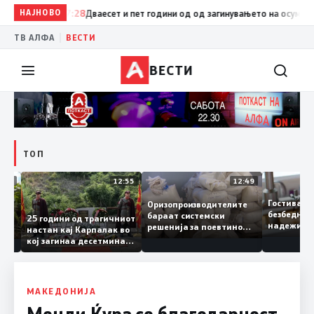
НАЈНОВО
07:28
Дваесет и пет години од од загинувањето на осумтемина 
|
ТВ АЛФА
ВЕСТИ
ВЕСТИ
ТОП
13:04
12:55
12:49
Гостив
Оризопроизводителите
безбед
бараат системски
донија
25 години од трагичниот
надежи
решенија за поевтино
настан кај Карпалак во
следна
производство
кој загинаа десетмина
може д
македонски бранители
МАКЕДОНИЈА
Менди Ќура со благодарност