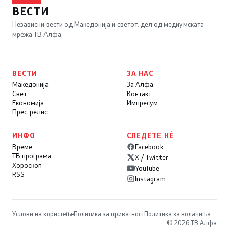
ВЕСТИ
Независни вести од Македонија и светот, дел од медиумската
мрежа ТВ Алфа.
ВЕСТИ
ЗА НАС
Македонија
За Алфа
Свет
Контакт
Економија
Импресум
Прес-релис
ИНФО
СЛЕДЕТЕ НÉ
Време
Facebook
ТВ програма
X / Twitter
Хороскоп
YouTube
RSS
Instagram
Услови на користење
Политика за приватност
Политика за колачиња
© 2026 ТВ Алфа