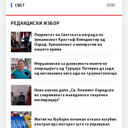
СВЕТ
2201
РЕДАКЦИСКИ ИЗБОР
Лауреатот на Светската награда на
хуманизмот Кристоф Бенедиктер од
Охрид: Хуманизмот е императив на
нашето време
Мерџановски за донесеното момче по
операцијата од Турција: Почнува да јаде,
од интензивна нега оди на трауматологија
Ново научно дело „Св. Климент Охридски
во современата македонска творечка
инспирација“
Жител на Љубојно починал откако изгубил
контрол врз моторот што го управувал