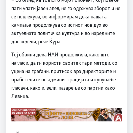
пати упати јавен апел, не го одржува зборот и не
се повлекува, ве информирам дека нашата
кампања продолжува со истиот нов дух во
актуелната политичка култура и во наредните
две недели, рече Ќура.
Тој обвини дека НАИ продолжила, како што
нагласи, да ги користи своите стари методи, со
уцена на граѓани, притисок врз директорите и
вработените во администрацијата и купување
гласачи, како и, вели, пазарење со партии како
Левица.