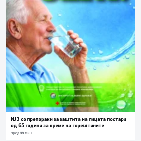
ИЈЗ со препораки за заштита на лицата постари
од 65 години за време на горештините
пред 44 мин.