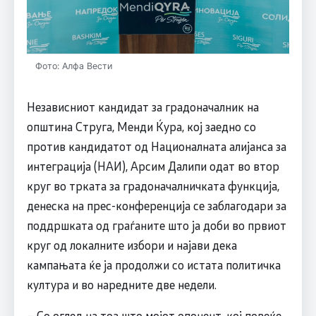
Фото: Алфа Вести
Независниот кандидат за градоначалник на
општина Струга, Менди Ќура, кој заедно со
против кандидатот од Националната алијанса за
интеграција (НАИ), Арсим Далипи одат во втор
круг во трката за градоначалничката функција,
денеска на прес-конференција се заблагодари за
поддршката од граѓаните што ја доби во првиот
круг од локалните избори и најави дека
кампањата ќе ја продолжи со истата политичка
култура и во наредните две недели.
– Со оглед на тоа што мојот опонент, кој повеќе