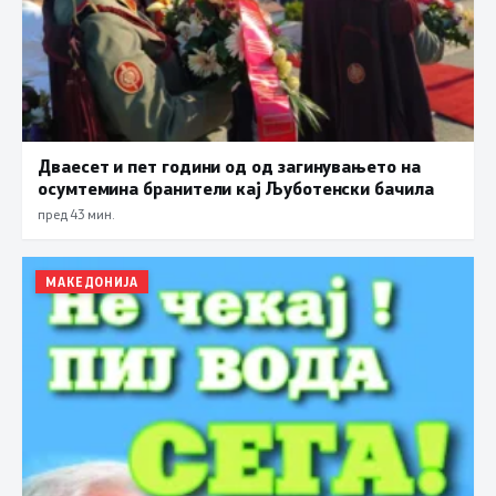
Дваесет и пет години од од загинувањето на
осумтемина бранители кај Љуботенски бачила
пред 43 мин.
МАКЕДОНИЈА