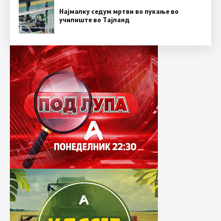
Најмалку седум мртви во пукање во
училиште во Тајланд