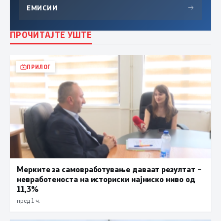
ЕМИСИИ
→
ПРОЧИТАЈТЕ УШТЕ
ПРИЛОГ
Мерките за самовработување даваат резултат –
невработеноста на историски најниско ниво од
11,3%
пред 1 ч.