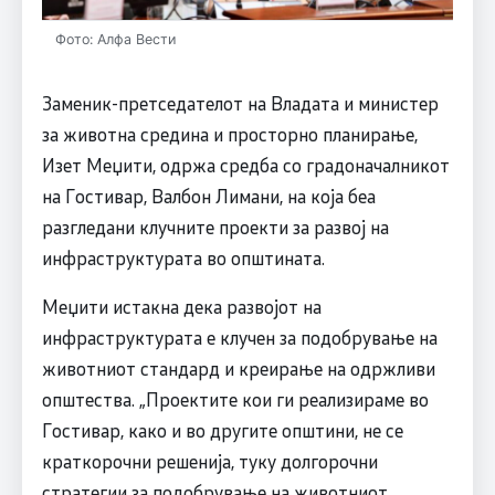
Фото: Алфа Вести
Заменик-претседателот на Владата и министер
за животна средина и просторно планирање,
Изет Меџити, одржа средба со градоначалникот
на Гостивар, Валбон Лимани, на која беа
разгледани клучните проекти за развој на
инфраструктурата во општината.
Меџити истакна дека развојот на
инфраструктурата е клучен за подобрување на
животниот стандард и креирање на одржливи
општества. „Проектите кои ги реализираме во
Гостивар, како и во другите општини, не се
краткорочни решенија, туку долгорочни
стратегии за подобрување на животниот