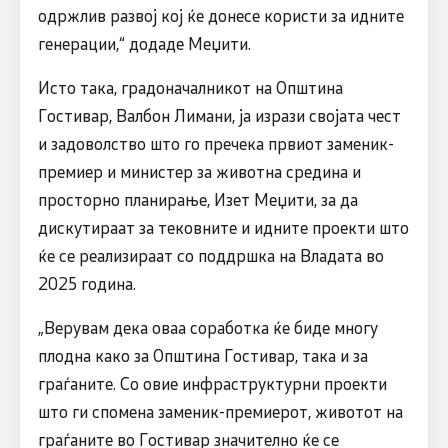
одржлив развој кој ќе донесе користи за идните
генерации,“ додаде Меџити.
Исто така, градоначалникот на Општина
Гостивар, Валбон Лимани, ја изрази својата чест
и задоволство што го пречека првиот заменик-
премиер и министер за животна средина и
просторно планирање, Изет Меџити, за да
дискутираат за тековните и идните проекти што
ќе се реализираат со поддршка на Владата во
2025 година.
„Верувам дека оваа соработка ќе биде многу
плодна како за Општина Гостивар, така и за
граѓаните. Со овие инфраструктурни проекти
што ги спомена заменик-премиерот, животот на
граѓаните во Гостивар значително ќе се