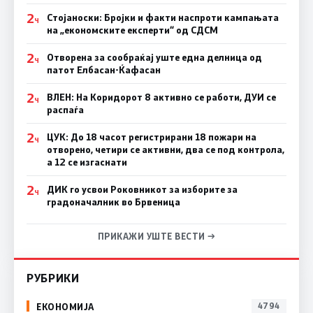
2
Стојаноски: Бројки и факти наспроти кампањата
Ч
на „економските експерти“ од СДСM
2
Отворена за сообраќај уште една делница од
Ч
патот Елбасан-Ќафасан
2
ВЛЕН: На Коридорот 8 активно се работи, ДУИ се
Ч
распаѓа
2
ЦУК: До 18 часот регистрирани 18 пожари на
Ч
отворено, четири се активни, два се под контрола,
а 12 се изгаснати
2
ДИК го усвои Роковникот за изборите за
Ч
градоначалник во Брвеница
ПРИКАЖИ УШТЕ ВЕСТИ →
РУБРИКИ
ЕКОНОМИЈА
4794