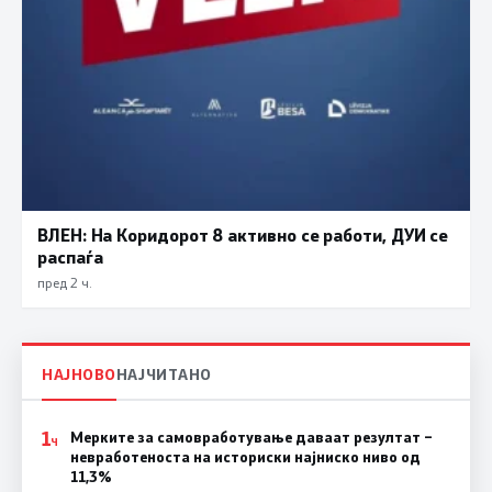
ВЛЕН: На Коридорот 8 активно се работи, ДУИ се
распаѓа
пред 2 ч.
НАЈНОВО
НАЈЧИТАНО
1
Мерките за самовработување даваат резултат –
Ч
невработеноста на историски најниско ниво од
11,3%