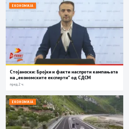
ЕКОНОМИЈА
Стојаноски: Бројки и факти наспроти кампањата
на „економските експерти“ од СДСM
пред 2 ч.
ЕКОНОМИЈА