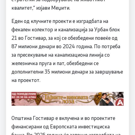
квалитет,“ изјави Меџити.
Еден од клучните проекти е изградбата на
фекален колектор и канализација за Урбан блок
21 во Гостивар, за кој се обезбедени повеќе од
87 милиони денари во 2024 година. По потреба
за пресекување на канализациона линија со
железничка пруга и пат, обезбедени се
дополнителни 35 милиони денари за завршување
на проектот.
Општина Гостивар е вклучена и во проектите
финансирани од Европската инвестициска
банка. Во 2025 година ќе започне изградбата на