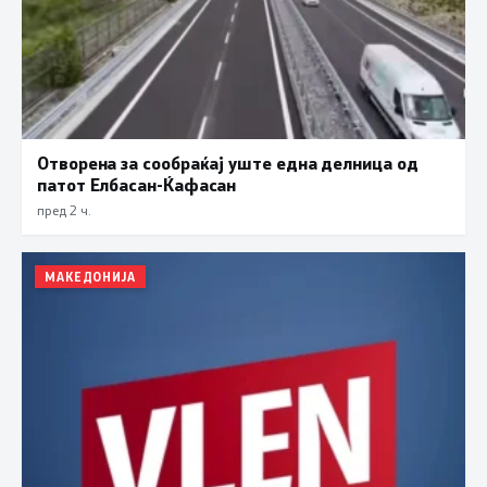
Отворена за сообраќај уште една делница од
патот Елбасан-Ќафасан
пред 2 ч.
МАКЕДОНИЈА