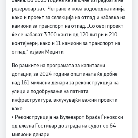
резервоар за с. Чегране и нова водоводна линија,
како и проект за селекција на отпад и набавка на
камиони за транспорт на отпад. „Со овој проект
ќе се набават 3.300 канти од 120 литри и 210
контејнери, како и 11 камиони за транспорт на
отпад,“ изјави Меџити.
Во рамките на програмата за капитални
дотации, за 2024 година општината ќе добие
над 161 милиони денари за реконструкција на
улици и подобрување на патната
инфраструктура, вклучувајќи важни проекти
како:
• Реконструкција на Булеварот Браќа Ѓиновски
од влезна Гостивар до зграда на судот со 64
милиони денари