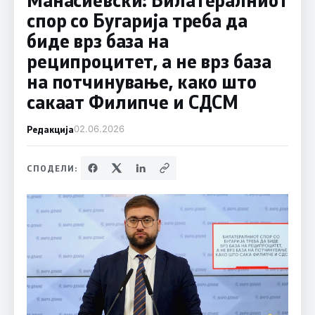
спор со Бугарија треба да
биде врз база на
реципроцитет, а не врз база
на потчинување, како што
сакаат Филипче и СДСM
Редакција
02.06.2026
СПОДЕЛИ: