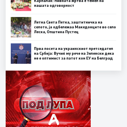
Карпалак: Нивната жртва е темел на
нашата одговорност
Летна Света Петка, заштитничка на
селото, ја одбележаа Македонците во село
Леска, Општина Пустец
Прва посета на украинскиот претседател
на Србија: Вучиќ му рече на Зеленски дека
не е оптимист за патот кон ЕУ на Белград