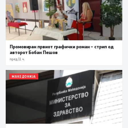
Промовиран првиот графички роман – стрип од
авторот Бобан Пешов
пред 11 ч.
МАКЕДОНИЈА