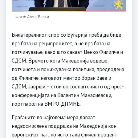
Фото: Алфа Вести
Билатералниот спор со Бугарија треба да биде
врз база на реципроцитет, а не врз база на
потчинување, како што сакаат Венко Филипче и
СДСM. Времето кога Македонија водеше
потчинета и понижувачка политика, предводена
од Филипче, неговиот ментор Зоран Заев и
СДСM, заврши – стои во соопштението од прес-
конференцијата на Валентин Манасиевски,
портпарол на ВМРО-ДПМНЕ.
Граѓаните во најголема мера даваат
недвосмислена поддршка на Македонија кон
европскиот пат, но исто така сличен процент