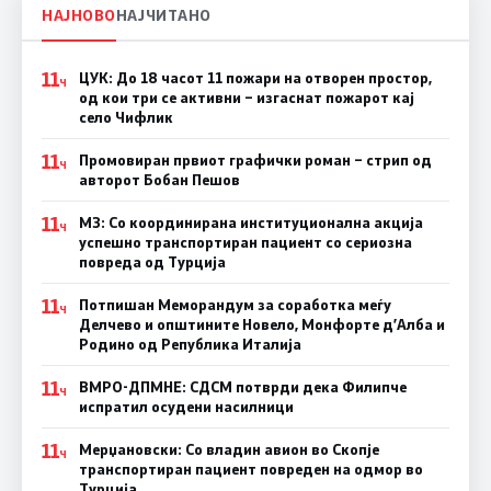
НАЈНОВО
НАЈЧИТАНО
11
ЦУК: До 18 часот 11 пожари на отворен простор,
Ч
од кои три се активни – изгаснат пожарот кај
село Чифлик
11
Промовиран првиот графички роман – стрип од
Ч
авторот Бобан Пешов
11
МЗ: Со координирана институционална акција
Ч
успешно транспортиран пациент со сериозна
повреда од Турција
11
Потпишан Меморандум за соработка меѓу
Ч
Делчево и општините Новело, Монфорте д’Алба и
Родино од Република Италија
11
ВМРО-ДПМНЕ: СДСM потврди дека Филипче
Ч
испратил осудени насилници
11
Мерџановски: Со владин авион во Скопје
Ч
транспортиран пациент повреден на одмор во
Турција