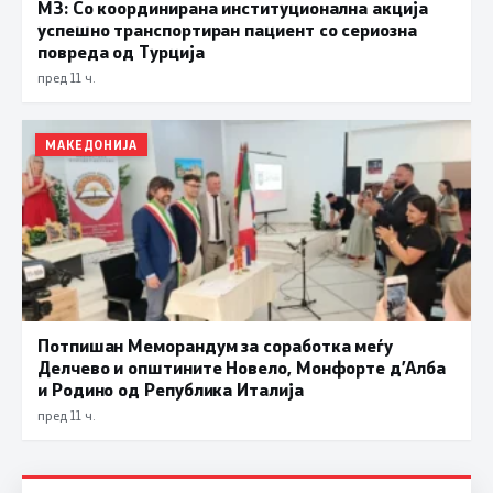
МЗ: Со координирана институционална акција
успешно транспортиран пациент со сериозна
повреда од Турција
пред 11 ч.
МАКЕДОНИЈА
Потпишан Меморандум за соработка меѓу
Делчево и општините Новело, Монфорте д’Алба
и Родино од Република Италија
пред 11 ч.