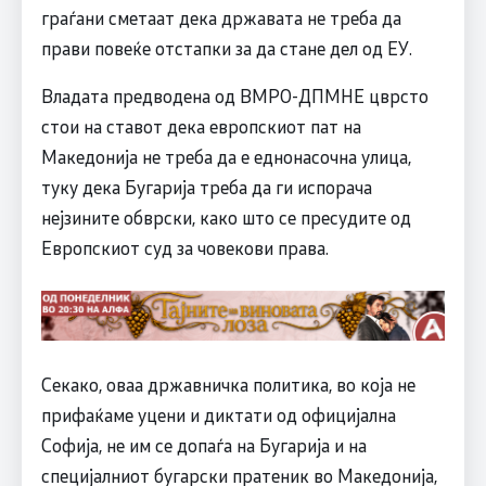
граѓани сметаат дека државата не треба да
прави повеќе отстапки за да стане дел од ЕУ.
Владата предводена од ВМРО-ДПМНЕ цврсто
стои на ставот дека европскиот пат на
Македонија не треба да е еднонасочна улица,
туку дека Бугарија треба да ги испорача
нејзините обврски, како што се пресудите од
Европскиот суд за човекови права.
Секако, оваа државничка политика, во која не
прифаќаме уцени и диктати од официјална
Софија, не им се допаѓа на Бугарија и на
специјалниот бугарски пратеник во Македонија,