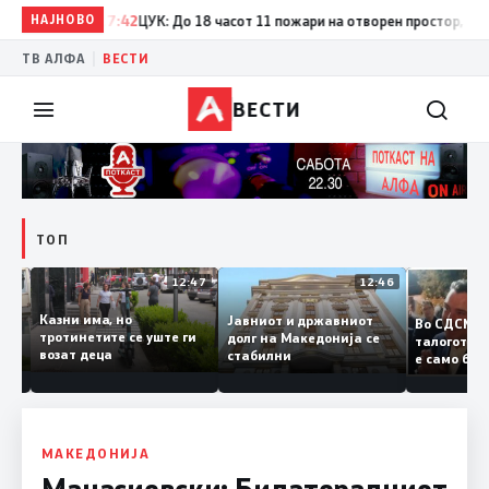
НАЈНОВО
17:42
ЦУК: До 18 часот 11 пожари на отворен простор, од кои 
|
ТВ АЛФА
ВЕСТИ
ВЕСТИ
ТОП
12:50
12:47
12:46
Казни има, но
Јавниот и државниот
Во СДСМ
дии и
тротинетите се уште ги
долг на Македонија се
талогот
возат деца
стабилни
е само 
ието
копија 
Заев
МАКЕДОНИЈА
Манасиевски: Билатералниот