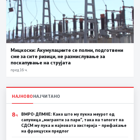
Мицкоски: Акумулациите се полни, подготвени
сме за сите ризици, не размислување за
поскапување на струјата
пред 16 ч.
НАЈНОВО
НАЈЧИТАНО
8
ВМРО-ДПМНЕ: Како што му пукна меурот од
Ч
сапуница „мигранти за пари“, така на талогот на
СДСМ му пука и најновата хистерија – прифаќање
на француски предлог