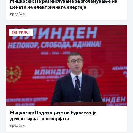
Мицкоски: Не размислуваме за зголемување на
цената на електричната енергија
пред 14 ч.
ПРИЛОГ
Мицкоски: Податоците на Еуростат ја
демантираат опозицијата
пред 15 ч.