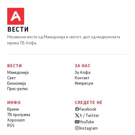
ВЕСТИ
Независни вести од Македонија и светот, дел од медиумската
мрежа ТВ Алфа.
ВЕСТИ
ЗА НАС
Македонија
За Алфа
Свет
Контакт
Економија
Импресум
Прес-релис
ИНФО
СЛЕДЕТЕ НÉ
Време
Facebook
ТВ програма
X / Twitter
Хороскоп
YouTube
RSS
Instagram