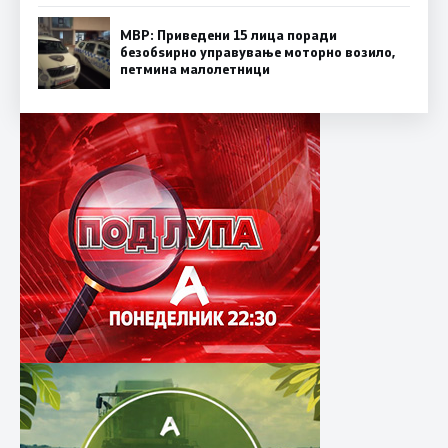
МВР: Приведени 15 лица поради
безобѕирно управување моторно возило,
петмина малолетници