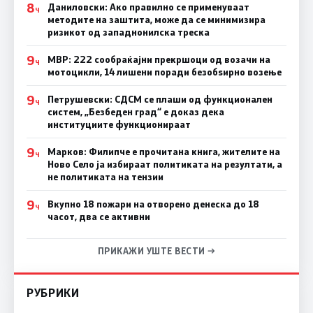
8
Даниловски: Ако правилно се применуваат
Ч
методите на заштита, може да се минимизира
ризикот од западнонилска треска
9
МВР: 222 сообраќајни прекршоци од возачи на
Ч
мотоцикли, 14 лишени поради безобѕирно возење
9
Петрушевски: СДСМ се плаши од функционален
Ч
систем, „Безбеден град“ е доказ дека
институциите функционираат
9
Марков: Филипче е прочитана книга, жителите на
Ч
Ново Село ја избираат политиката на резултати, а
не политиката на тензии
9
Вкупно 18 пожари на отворено денеска до 18
Ч
часот, два се активни
ПРИКАЖИ УШТЕ ВЕСТИ →
РУБРИКИ