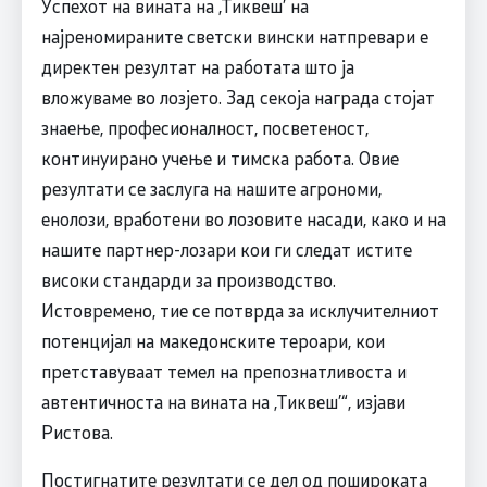
Успехот на вината на ,Тиквеш’ на
најреномираните светски вински натпревари е
директен резултат на работата што ја
вложуваме во лозјето. Зад секоја награда стојат
знаење, професионалност, посветеност,
континуирано учење и тимска работа. Овие
резултати се заслуга на нашите агрономи,
енолози, вработени во лозовите насади, како и на
нашите партнер-лозари кои ги следат истите
високи стандарди за производство.
Истовремено, тие се потврда за исклучителниот
потенцијал на македонските тероари, кои
претставуваат темел на препознатливоста и
автентичноста на вината на ,Тиквеш’“, изјави
Ристова.
Постигнатите резултати се дел од пошироката