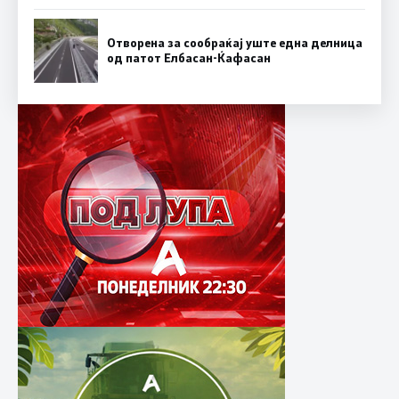
Отворена за сообраќај уште една делница
од патот Елбасан-Ќафасан