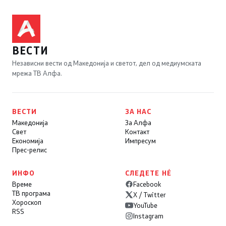
ВЕСТИ
Независни вести од Македонија и светот, дел од медиумската
мрежа ТВ Алфа.
ВЕСТИ
ЗА НАС
Македонија
За Алфа
Свет
Контакт
Економија
Импресум
Прес-релис
ИНФО
СЛЕДЕТЕ НÉ
Време
Facebook
ТВ програма
X / Twitter
Хороскоп
YouTube
RSS
Instagram