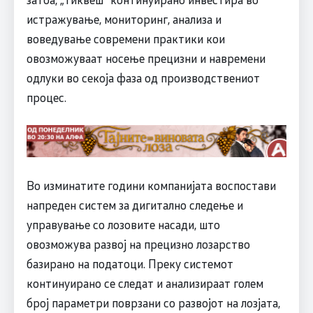
истражување, мониторинг, анализа и
воведување современи практики кои
овозможуваат носење прецизни и навремени
одлуки во секоја фаза од производствениот
процес.
Во изминатите години компанијата воспостави
напреден систем за дигитално следење и
управување со лозовите насади, што
овозможува развој на прецизно лозарство
базирано на податоци. Преку системот
континуирано се следат и анализираат голем
број параметри поврзани со развојот на лозјата,