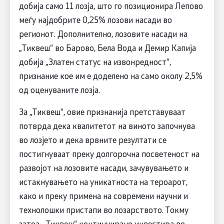
добија само 11 лозја, што го позиционира Лепово
меѓу најдобрите 0,25% лозови насади во
регионот. Дополнително, лозовите насади на
„Тиквеш“ во Барово, Бела Вода и Демир Капија
добија „Златен статус на извонредност“,
признание кое им е доделено на само околу 2,5%
од оценуваните лозја.
За „Тиквеш“, овие признанија претставуваат
потврда дека квалитетот на виното започнува
во лозјето и дека врвните резултати се
постигнуваат преку долгорочна посветеност на
развојот на лозовите насади, зачувувањето и
истакнувањето на уникатноста на тероарот,
како и преку примена на современи научни и
технолошки пристапи во лозарството. Токму
затоа, „Тиквеш“ континуирано инвестира во