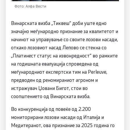
Фото: Алфа Вести
Винарската визба „Тиквеш“ доби уште едно
значајно меѓународно признание за квалитетот и
начинот на управување со своите лозови насади,
откако лозовиот насад Лепово се стекна со
„Платинест статус на извонредност“ во рамките
на годишната евалуација спроведена од
меѓународниот експертски тим на Perleuve,
предводен од реномираниот агроном и
истражувач Џовани Бигот, стои во
соопштението од Винарската визба.
Во конкуренција од повеќе од 2.200
мониторирани лозови насади од Италија и
Медитеранот, ова признание за 2025 година го