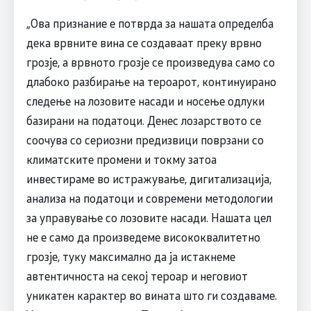
„Ова признание е потврда за нашата определба
дека врвните вина се создаваат преку врвно
грозје, а врвното грозје се произведува само со
длабоко разбирање на тероарот, континуирано
следење на лозовите насади и носење одлуки
базирани на податоци. Денес лозарството се
соочува со сериозни предизвици поврзани со
климатските промени и токму затоа
инвестираме во истражување, дигитализација,
анализа на податоци и современи методологии
за управување со лозовите насади. Нашата цел
не е само да произведеме висококвалитетно
грозје, туку максимално да ја истакнеме
автентичноста на секој тероар и неговиот
уникатен карактер во вината што ги создаваме.