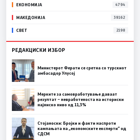
ЕКОНОМИЈА
4794
МАКЕДОНИЈА
39162
СВЕТ
2198
РЕДАКЦИСКИ ИЗБОР
Министерот Ферати се сретна со турскиот
амбасадор Улусој
Мерките за самовработување даваат
резултат – невработеноста на историски
најниско ниво од 11,3%
Стојаноски: Бројки и факти наспроти
кампањата на „економските експерти“ од
СДСM