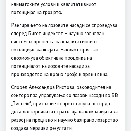
климатските услови и квалитативниот
потенцијал на грозјето.
Рангирањето на лозовите насади се спроведува
според Бигот индексот – научно заснован
систем за проценка на квалитативниот
потенцијал на лозјата. Ваквиот пристап
овозможува објективна проценка на
потенцијалот на лозовите насади за
производство на врвно грозје и врвни вина.
Според Александра Ристова, раководител на
секторот за управување со лозови насади во ВВ
„Тиквеш“, признанието претставува потврда
дека долгорочната стратегија на компанијата за
развој на прецизно и научно базирано лозарство
создава мерливи резултати.