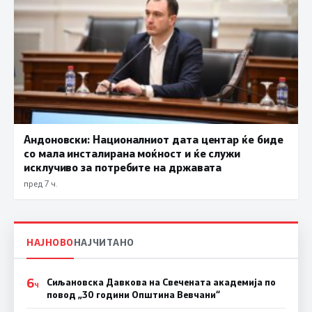
Андоновски: Националниот дата центар ќе биде
со мала инсталирана моќност и ќе служи
исклучиво за потребите на државата
пред 7 ч.
НАЈНОВО
НАЈЧИТАНО
6
Сиљановска Давкова на Свечената академија по
Ч
повод „30 години Општина Вевчани“