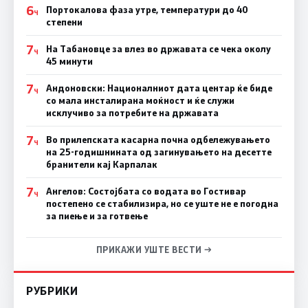
6
Портокалова фаза утре, температури до 40
Ч
степени
7
На Табановце за влез во државата се чека околу
Ч
45 минути
7
Андоновски: Националниот дата центар ќе биде
Ч
со мала инсталирана моќност и ќе служи
исклучиво за потребите на државата
7
Во прилепската касарна почна одбележувањето
Ч
на 25-годишнината од загинувањето на десетте
бранители кај Карпалак
7
Ангелов: Состојбата со водата во Гостивар
Ч
постепено се стабилизира, но се уште не е погодна
за пиење и за готвење
ПРИКАЖИ УШТЕ ВЕСТИ →
РУБРИКИ