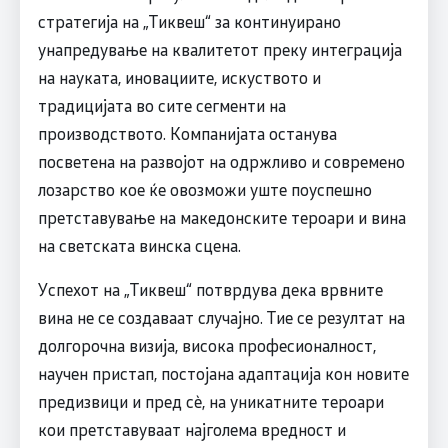
стратегија на „Тиквеш“ за континуирано
унапредување на квалитетот преку интеграција
на науката, иновациите, искуството и
традицијата во сите сегменти на
производството. Компанијата останува
посветена на развојот на одржливо и современо
лозарство кое ќе овозможи уште поуспешно
претставување на македонските тероари и вина
на светската винска сцена.
Успехот на „Тиквеш“ потврдува дека врвните
вина не се создаваат случајно. Тие се резултат на
долгорочна визија, висока професионалност,
научен пристап, постојана адаптација кон новите
предизвици и пред сè, на уникатните тероари
кои претставуваат најголема вредност и