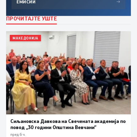
ЕМИСИИ
→
ПРОЧИТАЈТЕ УШТЕ
МАКЕДОНИЈА
Сиљановска Давкова на Свечената академија по
повод „30 години Општина Вевчани“
пред 6 ч.