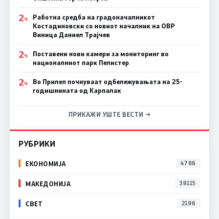
2
Работна средба на градоначалникот
Ч
Костадиновски со новиот началник на ОВР
Виница Даниел Трајчев
2
Поставени нови камери за мониторинг во
Ч
националниот парк Пелистер
2
Во Прилеп почнуваат одбележувањата на 25-
Ч
годишнината од Карпалак
ПРИКАЖИ УШТЕ ВЕСТИ →
РУБРИКИ
ЕКОНОМИЈА
4786
МАКЕДОНИЈА
39115
СВЕТ
2196