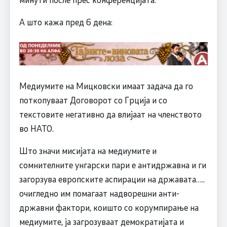
А што кажа пред 6 дена:
Медиумите на Мицковски имаат задача да го
поткопуваат Договорот со Грција и со
текстовите негативно да влијаат на членството
во НАТО.
Што значи мисијата на медиумите и
сомнителните унгарски пари е антидржавна и ги
загорзува европските аспирации на државата…..
очигледно им помагаат надворешни анти-
државни фактори, коишто со корумпирање на
медиумите, ја загрозуваат демократијата и