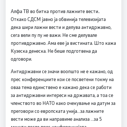
Алфа ТВ во битка против лажните вести..
Откако СДСМ јавно ја обвинија телевизијата
дека шири лажни вести и делува антидржавно,
сега вели пу пу не важи. Не сме делувале
противдржавно. Ама еве ја вистината. Што кажа
Кузеска денеска. Не беше подготвена да
одговори.
Антидржавни се значи воопшто не е кажано, од
прес конференциите кои се посветени токму на
оваа тема единствено е кажано дека се работи
за антидржавни интереси на државата, а тоа се
членството во НАТО како очекување на датум за
преговори со европската унија…за лажните
вести може да ви направиме анализа …за 5
минути после прес конференцијата.