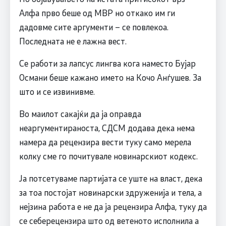
Алфа прво беше од МВР но откако им ги
дадовме сите аргументи – се повлекоа.
Последната не е лажна вест.
Се работи за лапсус лингва кога наместо Бујар
Османи беше кажано името на Кочо Анѓушев. За
што и се извинивме.
Во маилот сакајќи да ја оправда
неаргументираноста, СДСМ додава дека нема
намера да рецензира вести туку само мерела
колку сме го почитувале новинарскиот кодекс.
Ја потсетуваме партијата се уште на власт, дека
за тоа постојат новинарски здруженија и тела, а
нејзина работа е не да ја рецензира Алфа, туку да
се себерецензира што од ветеното исполнила а