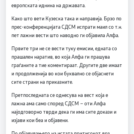
европската иднина на државата.
Како што вети Кузеска така и направија. Брзо по
прес-конференцијата СДСМ испрати маил со т.н.
пет лажни вести што наводно ги објавила Алфа.
Првите три не се вести туку емисии, едната со
прашален наратив, во која Алфа ги прашува
граѓаните а тие коментираат. Другите две имаат
и продолженија во кои буквално се објаснети
сите страни на приказните.
Претпоследната се однесува на вест која е
лажна ама само според СДСМ – оти Алфа
најодговорно тврди дека ги има сите докази и
изјави кои беа и објавени.
По објавувањето на истата притисокот врз