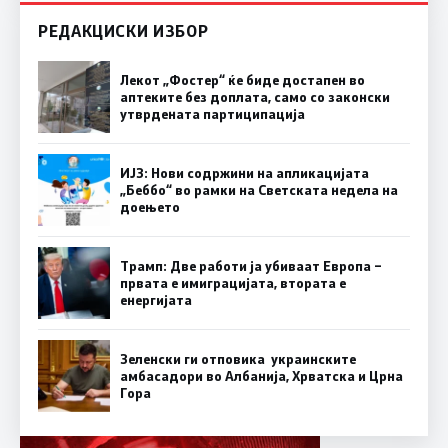
РЕДАКЦИСКИ ИЗБОР
Лекот „Фостер“ ќе биде достапен во
аптеките без доплата, само со законски
утврдената партиципација
ИЈЗ: Нови содржини на апликацијата
„Беббо“ во рамки на Светската недела на
доењето
Трамп: Две работи ја убиваат Европа –
првата е имиграцијата, втората е
енергијата
Зеленски ги отповика украинските
амбасадори во Албанија, Хрватска и Црна
Гора