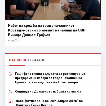
Работна средба на градоначалникот
Костадиновски со новиот началник на ОВР
Виница Даниел Трајчев
пред 2 ч.
НАЈНОВО
НАЈЧИТАНО
1
Гаши ја потпиша одлуката за распишување
Ч
предвремени избори за градоначалник на
Брвеница, ќе се одржат на 18 октомври
1
Седница на Државната изборна комисија
Ч
2
Нова фитнес зона во ООУ „Мирче Ацев“ во
Ч
Општина Ѓорче Петров