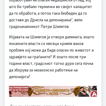
што би требало термички во својот капацитет
да го обработи, а потоа така безбеден да го
достави до Дрисла на депонирање“, вели
градоначалникот Петре Шилегов.
Изјавата на Шилегов ја отвори дилемата, зошто
локалните власти со месеци криеле ваков
проблем кој може да биде опасен по животот и
здравјето на граѓаните? И зошто после три
години власт, градскиот татко дури сега почна
да зборува за незаконско работење на
депонијата?