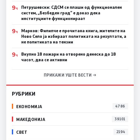
9
Петрушевски: СДСМ се плаши од функционален
Ч
систем, „Безбеден град“ е доказ дека
институциите функционираат
9
Марков: Филипче е прочитана книга, жителите на
Ч
Ново Село ја избираат политиката на резултати, а
не политиката на тензии
9
Вкупно 18 пожари на отворено денеска до 18
Ч
часот, два се активни
ПРИКАЖИ УШТЕ ВЕСТИ →
РУБРИКИ
ЕКОНОМИЈА
4786
МАКЕДОНИЈА
39101
СВЕТ
2194