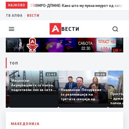
НАЈНОВО
19:39
ВМРО-ДПМНЕ: Како што му пукна меурот од сапуница „мигр
|
ТВ АЛФА
ВЕСТИ
ВЕСТИ
ТОП
12:03
11:43
09:08
Мицкоски:
Акумулациите се полни,
грант
Николоски: Почнуваме
подготвени сме за сите
Просто
ра за
со реализација на
ризици, не размислување
– држа
ија
третата секција од
за поскапување на
полни 
железничкиот Коридор
струјата
8, Македонија станува
раскрсница на Балканот
МАКЕДОНИЈА