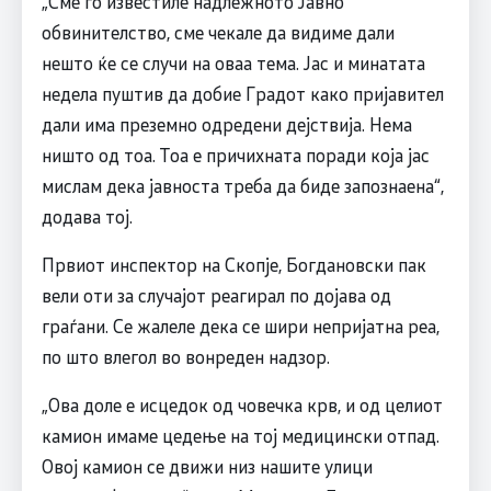
„Сме го известиле надлежното Јавно
обвинителство, сме чекале да видиме дали
нешто ќе се случи на оваа тема. Јас и минатата
недела пуштив да добие Градот како пријавител
дали има преземно одредени дејствија. Нема
ништо од тоа. Тоа е причихната поради која јас
мислам дека јавноста треба да биде запознаена“,
додава тој.
Првиот инспектор на Скопје, Богдановски пак
вели оти за случајот реагирал по дојава од
граѓани. Се жалеле дека се шири непријатна реа,
по што влегол во вонреден надзор.
„Ова доле е исцедок од човечка крв, и од целиот
камион имаме цедење на тој медицински отпад.
Овој камион се движи низ нашите улици