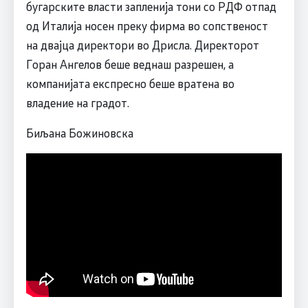
бугарските власти запленија тони со РДФ отпад
од Италија носен преку фирма во сопственост
на двајца директори во Дрисла. Директорот
Горан Ангелов беше веднаш разрешен, а
компанијата експресно беше вратена во
владение на градот.
Биљана Божиновска