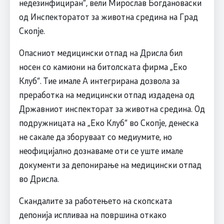
недезинфициран“, вели Мирослав Богдановаски
од Инспекторатот за животна средина на Град
Скопје.
Опасниот медицински отпад на Дрисла бил
носен со камиони на битолската фирма „Еко
Клуб“. Тие имале А интегрирана дозвола за
преработка на медицински отпад издадена од
Државниот инспекторат за животна средина. Од
подружницата на „Еко Клуб“ во Скопје, денеска
не сакале да зборуваат со медиумите, но
неофицијално дознаваме оти се уште имале
документи за депонирање на медицински отпад
во Дрисла.
Скандалите за работењето на скопската
депонија испливаа нa површина откако