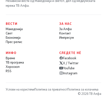
Независни вести од Македонија и светот, дел од медиумската
мрежа ТВ Алфа.
ВЕСТИ
ЗА НАС
Македонија
За Алфа
Свет
Контакт
Економија
Импресум
Прес-релис
ИНФО
СЛЕДЕТЕ НÉ
Време
Facebook
ТВ програма
X / Twitter
Хороскоп
YouTube
RSS
Instagram
Услови на користење
Политика за приватност
Политика за колачиња
© 2026 ТВ Алфа