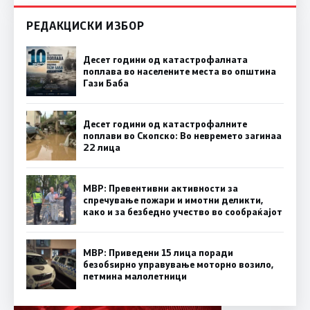
РЕДАКЦИСКИ ИЗБОР
Десет години од катастрофалната
поплава во населените места во општина
Гази Баба
Десет години од катастрофалните
поплави во Скопско: Во невремето загинаа
22 лица
МВР: Превентивни активности за
спречување пожари и имотни деликти,
како и за безбедно учество во сообраќајот
МВР: Приведени 15 лица поради
безобѕирно управување моторно возило,
петмина малолетници