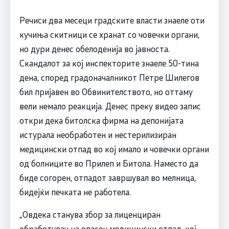
Речиси два месеци градските власти знаеле оти
кучиња скитници се хранат со човечки органи,
но дури денес обелоденија во јавноста.
Скандалот за кој инспекторите знаеле 50-тина
дена, според градоначалникот Петре Шилегов
бил пријавен во Обвинителството, но оттаму
вели немало реакција. Денес преку видео запис
откри дека битолска фирма на депонијата
истурала необработен и нестерилизиран
медицински отпад во кој имало и човечки органи
од болниците во Прилеп и Битола. Наместо да
биде согорен, отпадот завршувал во мелница,
бидејќи печката не работела.
„Овдека станува збор за лиценциран
обработувач на опасен медицински отпад, кој