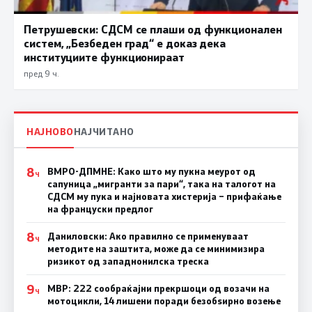
Петрушевски: СДСМ се плаши од функционален
систем, „Безбеден град“ е доказ дека
институциите функционираат
пред 9 ч.
НАЈНОВО
НАЈЧИТАНО
8
ВМРО-ДПМНЕ: Како што му пукна меурот од
Ч
сапуница „мигранти за пари“, така на талогот на
СДСМ му пука и најновата хистерија – прифаќање
на француски предлог
8
Даниловски: Ако правилно се применуваат
Ч
методите на заштита, може да се минимизира
ризикот од западнонилска треска
9
МВР: 222 сообраќајни прекршоци од возачи на
Ч
мотоцикли, 14 лишени поради безобѕирно возење