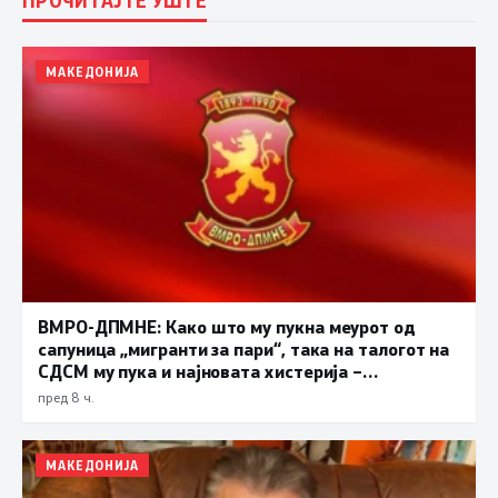
ПРОЧИТАЈТЕ УШТЕ
МАКЕДОНИЈА
ВМРО-ДПМНЕ: Како што му пукна меурот од
сапуница „мигранти за пари“, така на талогот на
СДСМ му пука и најновата хистерија –
прифаќање на француски предлог
пред 8 ч.
МАКЕДОНИЈА