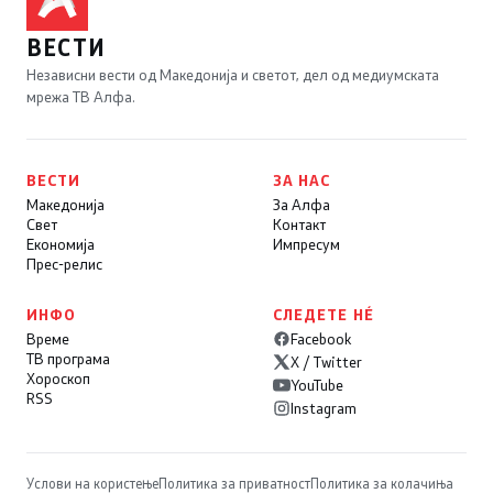
ВЕСТИ
Независни вести од Македонија и светот, дел од медиумската
мрежа ТВ Алфа.
ВЕСТИ
ЗА НАС
Македонија
За Алфа
Свет
Контакт
Економија
Импресум
Прес-релис
ИНФО
СЛЕДЕТЕ НÉ
Време
Facebook
ТВ програма
X / Twitter
Хороскоп
YouTube
RSS
Instagram
Услови на користење
Политика за приватност
Политика за колачиња