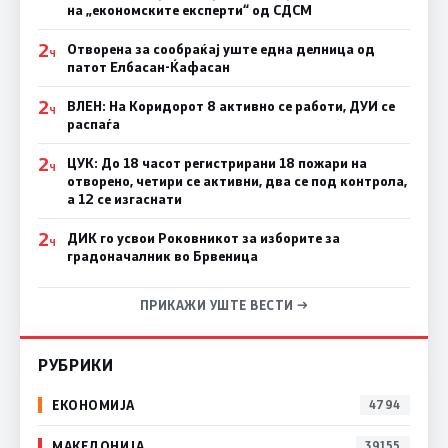
на „економските експерти“ од СДСM
2
Отворена за сообраќај уште една делница од
Ч
патот Елбасан-Ќафасан
2
ВЛЕН: На Коридорот 8 активно се работи, ДУИ се
Ч
распаѓа
2
ЦУК: До 18 часот регистрирани 18 пожари на
Ч
отворено, четири се активни, два се под контрола,
а 12 се изгаснати
2
ДИК го усвои Роковникот за изборите за
Ч
градоначалник во Брвеница
ПРИКАЖИ УШТЕ ВЕСТИ →
РУБРИКИ
ЕКОНОМИЈА
4794
МАКЕДОНИЈА
39155