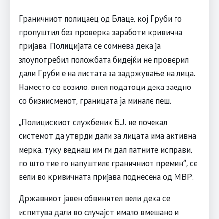
Граничниот полицаец од Блаце, кој Груби го
пропуштил без проверка заработи кривична
пријава. Полицијата се сомнева дека ја
злоупотребил положбата бидејќи не проверил
дали Груби е на листата за задржување на лица.
Наместо со возило, внел податоци дека заедно
со бизнисменот, границата ја минале пеш.
„Полицискиот службеник Б.Ј. не почекал
системот да утврди дали за лицата има активна
мерка, туку веднаш им ги дал патните исправи,
по што тие го напуштиле граничниот премин“, се
вели во кривичната пријава поднесена од МВР.
Државниот јавен обвинител вели дека се
испитува дали во случајот имало вмешано и