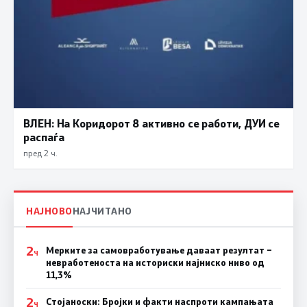
ВЛЕН: На Коридорот 8 активно се работи, ДУИ се
распаѓа
пред 2 ч.
НАЈНОВО
НАЈЧИТАНО
2
Мерките за самовработување даваат резултат –
Ч
невработеноста на историски најниско ниво од
11,3%
2
Стојаноски: Бројки и факти наспроти кампањата
Ч