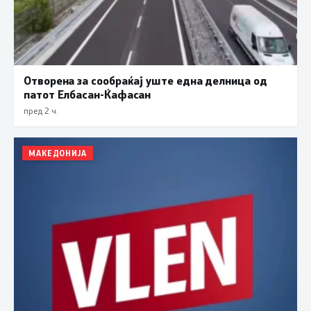
Отворена за сообраќај уште една делница од
патот Елбасан-Ќафасан
пред 2 ч.
МАКЕДОНИЈА