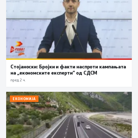
Стојаноски: Бројки и факти наспроти кампањата
на „економските експерти“ од СДСM
пред 2 ч.
ЕКОНОМИЈА