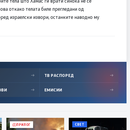
ите тела што Хамас ги врати синоќа не се
 ова откако телата биле прегледани од
ред израелски извори, останките наводно му
→
ТВ РАСПОРЕД
→
ОВИ
→
ЕМИСИИ
→
СВЕТ
ПРИЛОГ