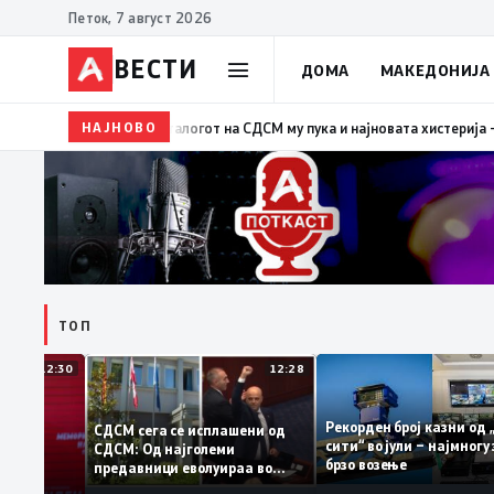
Петок, 7 август 2026
ВЕСТИ
ДОМА
МАКЕДОНИЈА
НАЈНОВО
19:39
ВМРО-ДПМНЕ: Како што му пукна меурот од с
ТОП
12:30
12:28
Рекорден број казни 
СДСМ сега се исплашени од
сити“ во јули – најмн
СДСМ: Од најголеми
тоците на
брзо возење
предавници еволуираа во
мантираат
најголеми патриоти