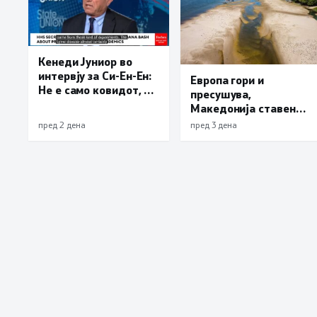
Кенеди Јуниор во
интервју за Си-Ен-Ен:
Европа гори и
Не е само ковидот, и
пресушува,
лајмската болест и
Македонија ставена
респираторниот
во обрач: Унгарија и
пред 2 дена
пред 3 дена
синцицијален вирус
Србија можат да
се излезени од
останат без струја
лаборатории