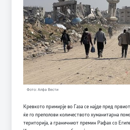
Фото: Алфа Вести
Кревкото примирје во Газа се најде пред првиот
ќе го преполови количеството хуманитарна пом
територија, а граничниот премин Рафах со Египе