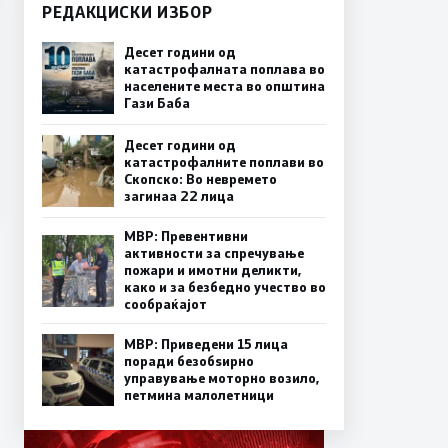
РЕДАКЦИСКИ ИЗБОР
Десет години од
катастрофалната поплава во
населените места во општина
Гази Баба
Десет години од
катастрофалните поплави во
Скопско: Во невремето
загинаа 22 лица
МВР: Превентивни
активности за спречување
пожари и имотни деликти,
како и за безбедно учество во
сообраќајот
МВР: Приведени 15 лица
поради безобѕирно
управување моторно возило,
петмина малолетници