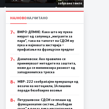
Коридор 8, Македонија
забрзано темпо
станува раскрсница на
Балканот
НАЈНОВО
НАЈЧИТАНО
7
ВМРО-ДПМНЕ: Како што му пукна
Ч
меурот од сапуница „мигранти за
пари“, така на талогот на СДСМ му
пука и најновата хистерија –
прифаќање на француски предлог
7
Даниловски: Ако правилно се
Ч
применуваат методите на заштита,
може да се минимизира ризикот од
западнонилска треска
8
МВР: 222 сообраќајни прекршоци од
Ч
возачи на мотоцикли, 14 лишени
поради безобѕирно возење
8
Петрушевски: СДСМ се плаши од
Ч
функционален систем, „Безбеден
град“ е доказ дека институциите