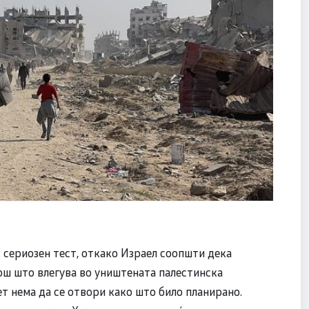
 сериозен тест, откако Израел соопшти дека
ош што влегува во уништената палестинска
т нема да се отвори како што било планирано.