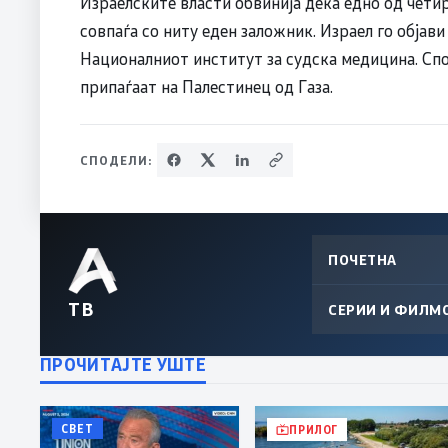
Израелските власти обвинија дека едно од четир
совпаѓа со ниту еден заложник. Израел го објави
Националниот институт за судска медицина. Спо
припаѓаат на Палестинец од Газа.
СПОДЕЛИ:
ПОЧЕТНА
ТВ
СЕРИИ И ФИЛМ
ПРОЧИТАЈТЕ УШТЕ
СВЕТ
ПРИЛОГ