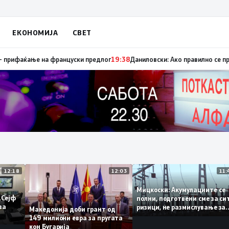
ЕКОНОМИЈА
СВЕТ
апуница „мигранти за пари“, така на талогот на СДСМ му пука и најнова
12:18
12:03
Мицкоски: Акумулациите 
од „Сејф
полни, подготвени сме за
огу за
ризици, не размислување
Македонија доби грант од
поскапување на струјата
149 милиони евра за пругата
кон Бугарија