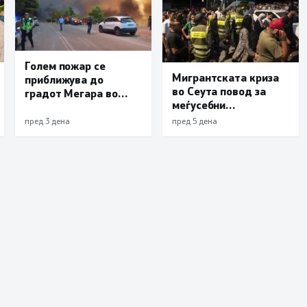
Голем пожар се
Мигрантската криза
приближува до
во Сеута повод за
градот Мегара во
меѓусебни
близина на Атина,
обвинувања помеѓу
засега има пет
пред 3 дена
пред 5 дена
Мадрид и Ерусалим
загинати