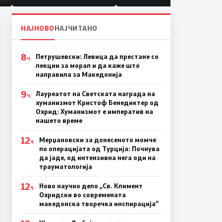
НАЈНОВО
НАЈЧИТАНО
8
Петрушевски: Левица да престане со
Ч
лекции за морал и да каже што
направила за Македонија
9
Лауреатот на Светската награда на
Ч
хуманизмот Кристоф Бенедиктер од
Охрид: Хуманизмот е императив на
нашето време
12
Мерџановски за донесеното момче
Ч
по операцијата од Турција: Почнува
да јаде, од интензивна нега оди на
трауматологија
12
Ново научно дело „Св. Климент
Ч
Охридски во современата
македонска творечка инспирација“