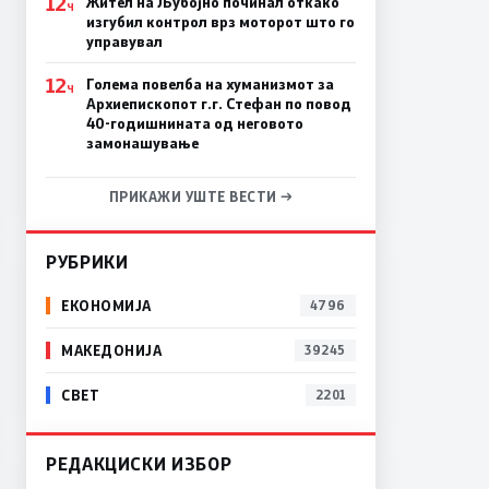
12
Жител на Љубојно починал откако
Ч
изгубил контрол врз моторот што го
управувал
12
Голема повелба на хуманизмот за
Ч
Архиепископот г.г. Стефан по повод
40-годишнината од неговото
замонашување
ПРИКАЖИ УШТЕ ВЕСТИ →
РУБРИКИ
ЕКОНОМИЈА
4796
МАКЕДОНИЈА
39245
СВЕТ
2201
РЕДАКЦИСКИ ИЗБОР