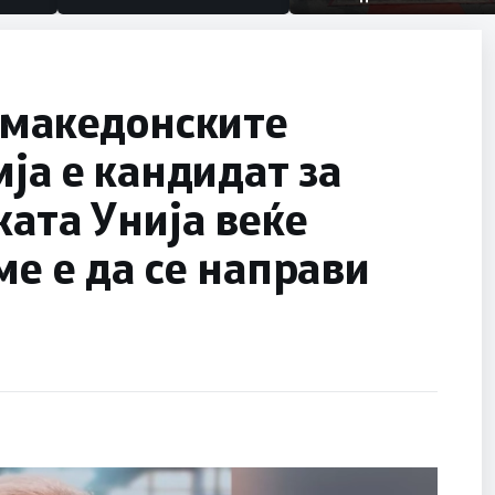
македонски бранители
 македонските
ја е кандидат за
ката Унија веќе
ме е да се направи