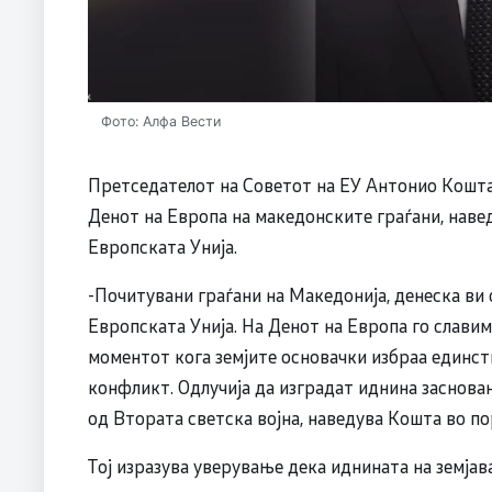
Фото: Алфа Вести
Претседателот на Советот на ЕУ Антонио Кошта
Денот на Европа на македонските граѓани, навед
Европската Унија.
-Почитувани граѓани на Македонија, денеска ви 
Европската Унија. На Денот на Европа го слави
моментот кога земјите основачки избраа единст
конфликт. Одлучија да изградат иднина заснован
од Втората светска војна, наведува Кошта во по
Тој изразува уверување дека иднината на земјава