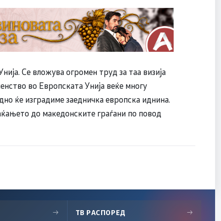
нија. Се вложува огромен труд за таа визија
членство во Европската Унија веќе многу
едно ќе изградиме заедничка европска иднина.
аќањето до македонските граѓани по повод
→
ТВ РАСПОРЕД
→