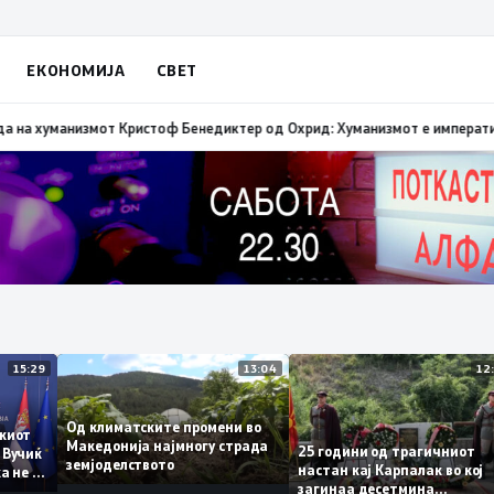
ЕКОНОМИЈА
СВЕТ
за морал и да каже што направила за Македонија
18:34
Лауреатот на Свет
15:29
13:04
Од климатските промени во
аинскиот
Македонија најмногу страда
25 години од трагичнио
ија: Вучиќ
земјоделството
настан кај Карпалак во 
 дека не е
загинаа десетмина
он ЕУ на