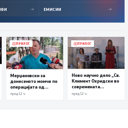
ОВИ
→
ЕМИСИИ
→
ПРИЛОГ
ПРИЛОГ
Ново научно дело „Св.
Мерџановски за
Климент Охридски во
донесеното момче по
современата
операцијата од
македонска творечка
Турција: Почнува да
пред 12 ч.
пред 12 ч.
инспирација“
јаде, од интензивна
нега оди на
трауматологија