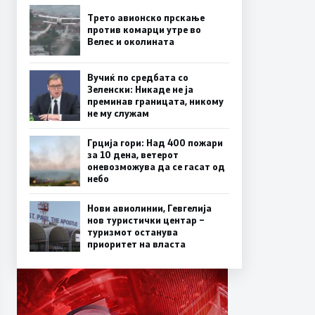
Трето авионско прскање
против комарци утре во
Велес и околината
Вучиќ по средбата со
Зеленски: Никаде не ја
преминав границата, никому
не му служам
Грција гори: Над 400 пожари
за 10 дена, ветерот
оневозможува да се гасат од
небо
Нови авиолинии, Гевгелија
нов туристички центар –
туризмот останува
приоритет на власта