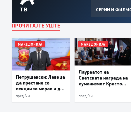
ТВ
СЕРИИ И ФИЛМ
ПРОЧИТАЈТЕ УШТЕ
МАКЕДОНИЈА
МАКЕДОНИЈА
Лауреатот на
Петрушевски: Левица
Светската награда на
да престане со
хуманизмот Кристоф
лекции за морал и да
Бенедиктер од
каже што направила
Охрид: Хуманизмот е
пред 8 ч.
пред 9 ч.
за Македонија
императив на нашето
време