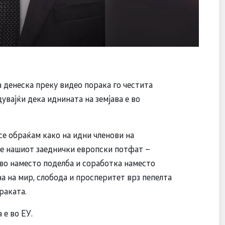
 денеска преку видео порака го честита
увајќи дека иднината на земјава е во
се обраќам како на идни членови на
ме нашиот заеднички европски потфат –
во наместо поделба и соработка наместо
а на мир, слобода и просперитет врз пепелта
раката.
 е во ЕУ.