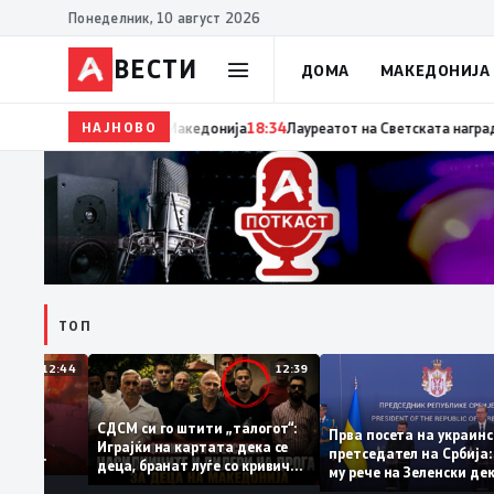
Понеделник, 10 август 2026
ВЕСТИ
ДОМА
МАКЕДОНИЈА
НАЈНОВО
19:09
Петрушевски: Левица да престане со лекции 
ТОП
12:44
12:39
а
СДСМ си го штити „талогот“:
Прва посета на укр
нема да
Играјќи на картата дека се
претседател на Срб
најавува
деца, бранат луѓе со кривични
му рече на Зеленски
миња,
досиеја
оптимист за патот к
адување дури