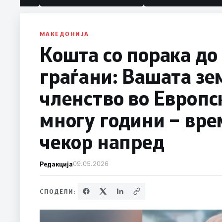
Белград
МАКЕДОНИЈА
Кошта со порака до
граѓани: Вашата зем
членство во Европс
многу години – вре
чекор напред
Редакција
09.05.2026
СПОДЕЛИ: