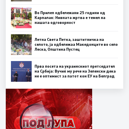
Во Прилеп одбележани 25 години од
Карпалак: Нивната жртва е темел на
нашата одговорност
Летна Света Петка, заштитничка на
селото, ја одбележаа Македонците во село
Леска, Општина Пустец
Прва посета на украинскиот претседател
на Србија: Вучиќ му рече на Зеленски дека
не е оптимист за патот кон ЕУ на Белград