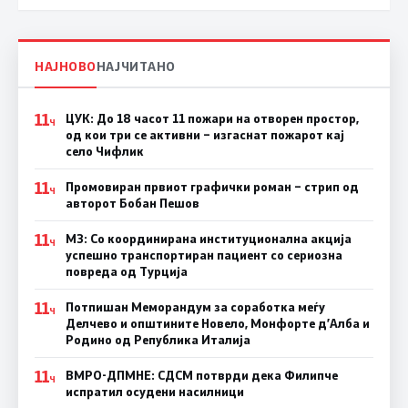
НАЈНОВО
НАЈЧИТАНО
11
ЦУК: До 18 часот 11 пожари на отворен простор,
Ч
од кои три се активни – изгаснат пожарот кај
село Чифлик
11
Промовиран првиот графички роман – стрип од
Ч
авторот Бобан Пешов
11
МЗ: Со координирана институционална акција
Ч
успешно транспортиран пациент со сериозна
повреда од Турција
11
Потпишан Меморандум за соработка меѓу
Ч
Делчево и општините Новело, Монфорте д’Алба и
Родино од Република Италија
11
ВМРО-ДПМНЕ: СДСM потврди дека Филипче
Ч
испратил осудени насилници