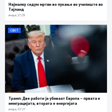
Најмалку седум мртви во пукање во училиште во
Тајланд
вчера, 17:29
СВЕТ
Трамп: Две работи ја убиваат Европа – првата е
имиграцијата, втората е енергијата
вчера, 07:27