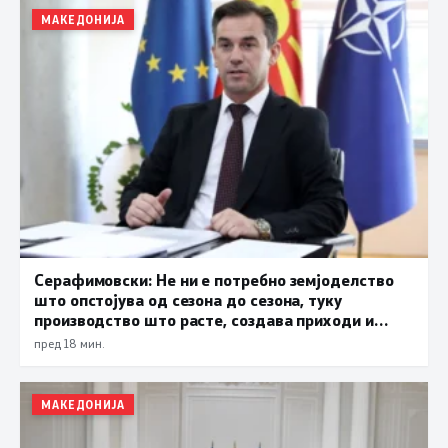
МАКЕДОНИЈА
Серафимовски: Не ни е потребно земјоделство
што опстојува од сезона до сезона, туку
производство што расте, создава приходи и
обезбедува храна за државата
пред 18 мин.
МАКЕДОНИЈА