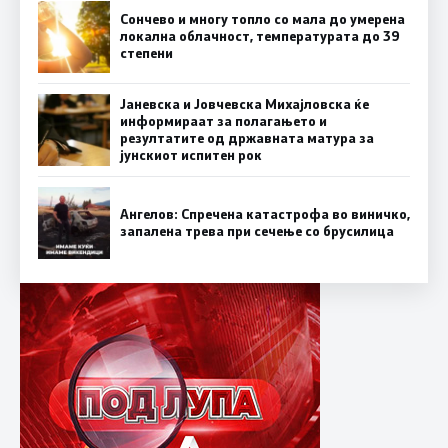
Сончево и многу топло со мала до умерена
локална облачност, температурата до 39
степени
Јаневска и Јовчевска Михајловска ќе
информираат за полагањето и
резултатите од државната матура за
јунскиот испитен рок
Ангелов: Спречена катастрофа во виничко,
запалена трева при сечење со брусилица