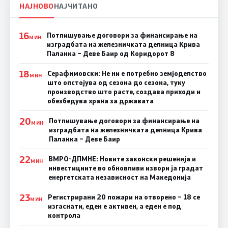
НАЈНОВО
НАЈЧИТАНО
16
Потпишување договори за финансирање на
МИН
изградбата на железничката делница Крива
Паланка – Деве Баир од Коридорот 8
18
Серафимовски: Не ни е потребно земјоделство
МИН
што опстојува од сезона до сезона, туку
производство што расте, создава приходи и
обезбедува храна за државата
20
Потпишување договори за финансирање на
МИН
изградбата на железничката делница Крива
Паланка – Деве Баир
22
ВМРО-ДПМНЕ: Новите законски решенија и
МИН
инвестициите во обновливи извори ја градат
енергетската независност на Македонија
23
Регистрирани 20 пожари на отворено – 18 се
МИН
изгаснати, еден е активен, а еден е под
контрола