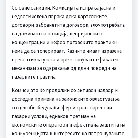
Со овие санкции, Комисијата испраќа јасна и
недвосмислена порака дека картелските
договори, забранетите договори, злоупотребата
на доминантна позиција, непријавените
концентрации и нефер трговските практики
нема да се толерираат. Казните имаат изразена
превентивна улога и претставуваат ефикасен
механизам за одвраќање од идни повреди на
пазарните правила.
Комисијата ќе продолжи со активен надзор и
доследна примена на законските овластувања,
со цел обезбедување фер и транспарентни
пазарни услови, еднаков третман на
економските оператори и ефективна заштита на
конкуренцијата и интересите на потрошувачите.