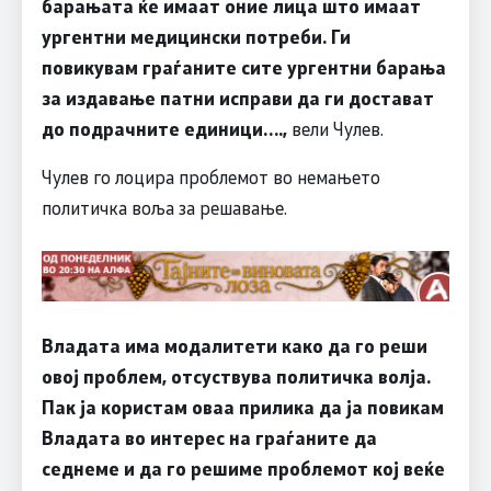
барањата ќе имаат оние лица што имаат
ургентни медицински потреби. Ги
повикувам граѓаните сите ургентни барања
за издавање патни исправи да ги достават
до подрачните единици….,
вели Чулев.
Чулев го лоцира проблемот во немањето
политичка воља за решавање.
Владата има модалитети како да го реши
овој проблем, отсуствува политичка волја.
Пак ја користам оваа прилика да ја повикам
Владата во интерес на граѓаните да
седнеме и да го решиме проблемот кој веќе