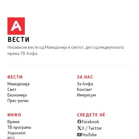
ВЕСТИ
Независни вести од Македонија и светот, дел од медиумската
мрежа ТВ Алфа.
ВЕСТИ
ЗА НАС
Македонија
За Алфа
Свет
Контакт
Економија
Импресум
Прес-релис
ИНФО
СЛЕДЕТЕ НÉ
Време
Facebook
ТВ програма
X / Twitter
Хороскоп
YouTube
RSS