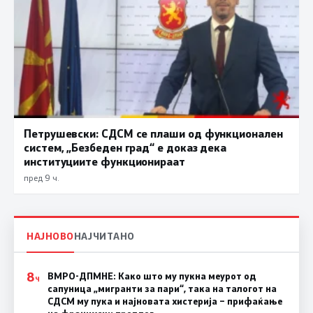
Петрушевски: СДСМ се плаши од функционален
систем, „Безбеден град“ е доказ дека
институциите функционираат
пред 9 ч.
НАЈНОВО
НАЈЧИТАНО
8
ВМРО-ДПМНЕ: Како што му пукна меурот од
Ч
сапуница „мигранти за пари“, така на талогот на
СДСМ му пука и најновата хистерија – прифаќање