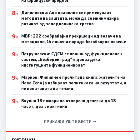
на француски предлог
8
Даниловски: Ако правилно се применуваат
Ч
методите на заштита, може да се минимизира
ризикот од западнонилска треска
9
МВР: 222 сообраќајни прекршоци од возачи на
Ч
мотоцикли, 14 лишени поради безобѕирно возење
9
Петрушевски: СДСМ се плаши од функционален
Ч
систем, „Безбеден град“ е доказ дека
институциите функционираат
9
Марков: Филипче е прочитана книга, жителите на
Ч
Ново Село ја избираат политиката на резултати, а
не политиката на тензии
9
Вкупно 18 пожари на отворено денеска до 18
Ч
часот, два се активни
ПРИКАЖИ УШТЕ ВЕСТИ →