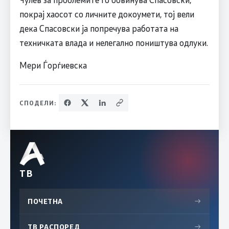
покрај хаосот со личните докоумети, тој вели
дека Спасовски ја попречува работата на
техничката влада и нелегално поништува одлуки.
Мери Ѓорѓиевска
СПОДЕЛИ:
ТВ
ПОЧЕТНА
→
ТВ РАСПОРЕД
→