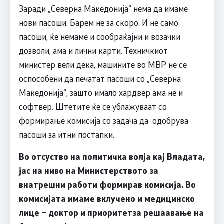
Заради „Северна Македонија“ нема да имаме
нови пасоши. Барем не за скоро. И не само
пасоши, ќе немаме и сообраќајни и возачки
дозволи, ама и лични карти. Техничкиот
министер вели дека, машините во МВР не се
оспособени да печатат пасоши со „Северна
Македонија“, зашто имало хардвер ама не и
софтвер. Штетите ќе се ублажуваат со
формирање комисија со задача да одобрува
пасоши за итни постапки.
Во отсуство на политичка волја кај Владата,
јас на ниво на Министерството за
внатрешни работи формирав комисија. Во
комисијата имаме вклучено и медицинско
лице – доктор и приоритетза решаавање на