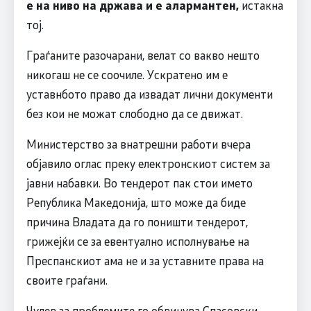
е на ниво на држава и е алармантен,
истакна
тој.
Граѓаните разочарани, велат со вакво нешто
никогаш не се соочиле. Ускратено им е
уставнбото право да извадат лични документи
без кои не можат слободно да се движат.
Министерство за внатрешни работи вчера
објавило оглас преку електронскиот систем за
јавни набавки. Во тендерот пак стои името
Република Македонија, што може да биде
причина Владата да го поништи тендерот,
грижејќи се за евентуално исполнување на
Преспанскиот ама не и за уставните права на
своите граѓани.
Чулев за проблемите го обвинува Спасовски,