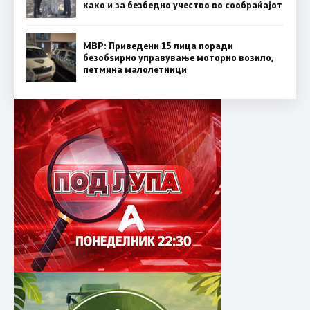
како и за безбедно учество во сообраќајот
МВР: Приведени 15 лица поради
безобѕирно управување моторно возило,
петмина малолетници