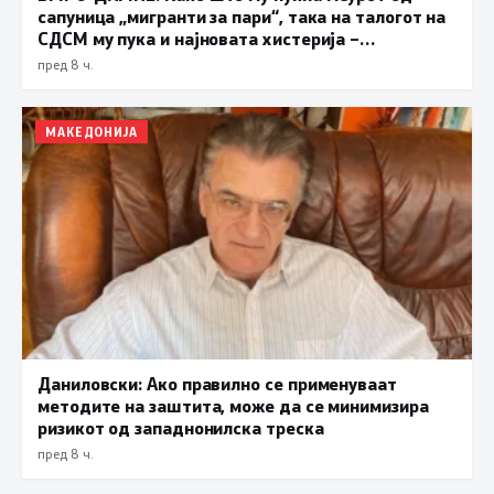
сапуница „мигранти за пари“, така на талогот на
СДСМ му пука и најновата хистерија –
прифаќање на француски предлог
пред 8 ч.
МАКЕДОНИЈА
Даниловски: Ако правилно се применуваат
методите на заштита, може да се минимизира
ризикот од западнонилска треска
пред 8 ч.