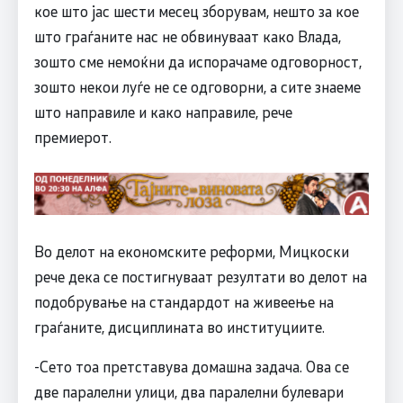
кое што јас шести месец зборувам, нешто за кое
што граѓаните нас не обвинуваат како Влада,
зошто сме немоќни да испорачаме одговорност,
зошто некои луѓе не се одговорни, а сите знаеме
што направиле и како направиле, рече
премиерот.
Во делот на економските реформи, Мицкоски
рече дека се постигнуваат резултати во делот на
подобрување на стандардот на живеење на
граѓаните, дисциплината во институциите.
-Сето тоа претставува домашна задача. Ова се
две паралелни улици, два паралелни булевари