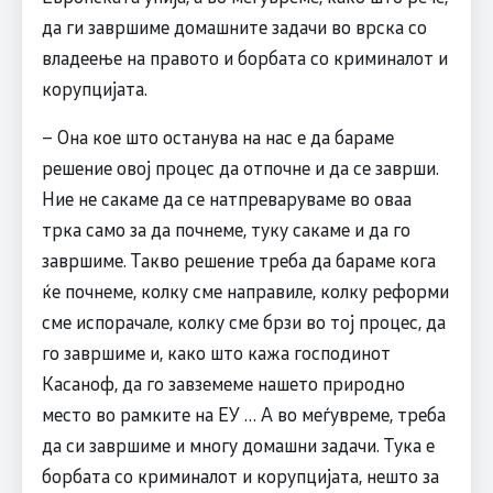
да ги завршиме домашните задачи во врска со
владеење на правото и борбата со криминалот и
корупцијата.
– Она кое што останува на нас е да бараме
решение овој процес да отпочне и да се заврши.
Ние не сакаме да се натпреваруваме во оваа
трка само за да почнеме, туку сакаме и да го
завршиме. Такво решение треба да бараме кога
ќе почнеме, колку сме направиле, колку реформи
сме испорачале, колку сме брзи во тој процес, да
го завршиме и, како што кажа господинот
Касаноф, да го завземеме нашето природно
место во рамките на ЕУ … А во меѓувреме, треба
да си завршиме и многу домашни задачи. Тука е
борбата со криминалот и корупцијата, нешто за