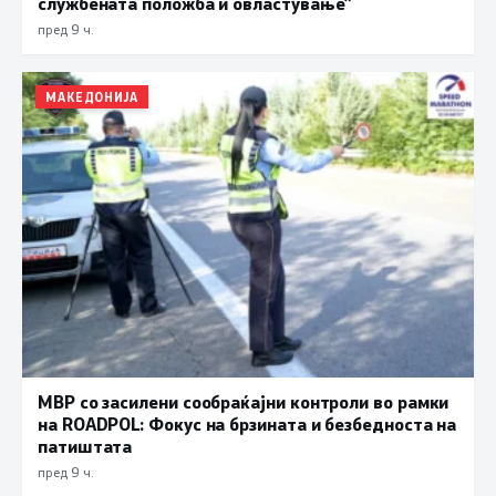
службената положба и овластување”
пред 9 ч.
МАКЕДОНИЈА
МВР со засилени сообраќајни контроли во рамки
на ROADPOL: Фокус на брзината и безбедноста на
патиштата
пред 9 ч.