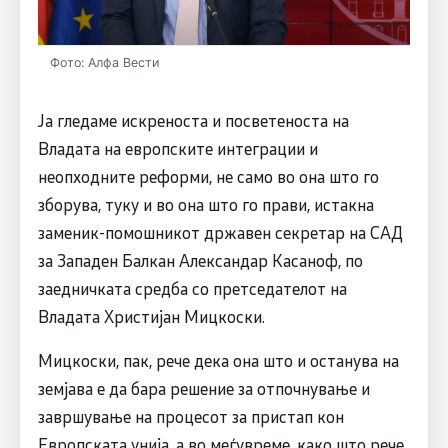
Фото: Алфа Вести
Ја гледаме искреноста и посветеноста на
Владата на европските интеграции и
неопходните реформи, не само во она што го
зборува, туку и во она што го прави, истакна
заменик-помошникот државен секретар на САД
за Западен Балкан Александар Касаноф, по
заедничката средба со претседателот на
Владата Христијан Мицкоски.
Мицкоски, пак, рече дека она што и останува на
земјава е да бара решение за отпочнување и
завршување на процесот за пристап кон
Европската унија, а во меѓувреме, како што рече,