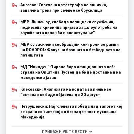
9
Ангелов: Спречена катастрофа во виничко,
Ч
запалена трева при сечење со брусилица
9
МВР: Лишен од слобода полициски службеник,
Ч
поднесена кривична пријава за „злоупотреба на
службената положба и овластување”
9
МВР со засилени сообраќајни контроли во рамки
Ч
на ROADPOL: Фокус на брзината и безбедноста на
патиштата
9
МД “Илинден“-Тирана бара официјалната веб-
Ч
страна на Општина Пустец да биде достапна и на
македонски јазик
9
Клековски: Анализата на водата за пиење во
Ч
Гостивар ќе биде објавена до 20 август
9
Петрушевски: Најголемата победа над талогот кој
Ч
се храни со хистерија и безнадежност е успешна
Македонија
ПРИКАЖИ УШТЕ ВЕСТИ →