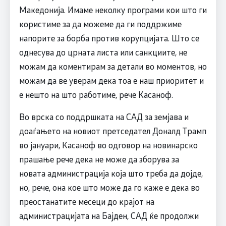
Македонија. Имаме неколку програми кои што ги
користиме за да можеме да ги поддржиме
напорите за борба против корупцијата. Што се
однесува до црната листа или санкциите, не
можам да коментирам за детали во моментов, но
можам да ве уверам дека тоа е наш приоритет и
е нешто на што работиме, рече Касаноф.
Во врска со поддршката на САД за земјава и
доаѓањето на новиот претседател Доналд Трамп
во јануари, Касаноф во одговор на новинарско
прашање рече дека не може да зборува за
новата администрација која што треба да дојде,
но, рече, она кое што може да го каже е дека во
преостанатите месеци до крајот на
администрацијата на Бајден, САД ќе продолжи