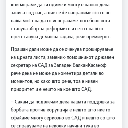
кои мораме да ги одиме и многу е важно дека
зависат од нас, а ние се ќе направиме што е во
наша моќ ова да го испорачаме, посебено кога
станува збор за реформите и сето она што
претставува домашна задача, рече премиерот.
Прашан дали може да се очекува проширување
на црната листа, заменик-помошникот државен
секретар на САД за Западен БалканКасаноф
рече дека не може да коментира детали во
моментов, но како што рече, тоа е нивен
приоритет и е нешто на кое што САД.
– Сакам да подвлечам дека нашата поддршка за
борбата против корупција е нешто што ние го
сфаќаме многу сериозно во САД и нешто со што
се справуваме на неколку начини тука во