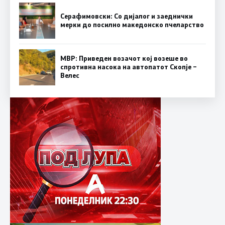
Серафимовски: Со дијалог и заеднички
мерки до посилно македонско пчеларство
МВР: Приведен возачот кој возеше во
спротивна насока на автопатот Скопје –
Велес