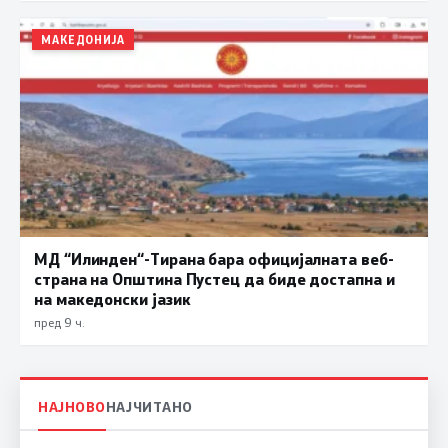
МАКЕДОНИЈА
МД “Илинден“-Тирана бара официјалната веб-
страна на Општина Пустец да биде достапна и
на македонски јазик
пред 9 ч.
НАЈНОВО
НАЈЧИТАНО