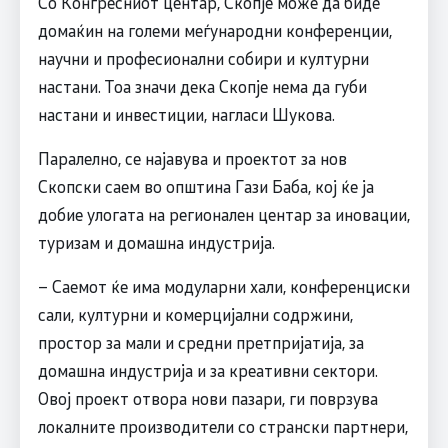
Со Конгресниот центар, Скопје може да биде
домаќин на големи меѓународни конференции,
научни и професионални собири и културни
настани. Тоа значи дека Скопје нема да губи
настани и инвестиции, нагласи Шукова.
Паралелно, се најавува и проектот за нов
Скопски саем во општина Гази Баба, кој ќе ја
добие улогата на регионален центар за иновации,
туризам и домашна индустрија.
– Саемот ќе има модуларни хали, конференциски
сали, културни и комерцијални содржини,
простор за мали и средни претпријатија, за
домашна индустрија и за креативни сектори.
Овој проект отвора нови пазари, ги поврзува
локалните производители со странски партнери,