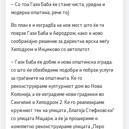
– Со тоа Гази Баба ќе стане чиста, уредна и
модерна општина, рече тој.
Во план е и изградба на нов мост што ќе ги
поврзе Гази Баба и Аеродром, како и ново
сообраќајно решение за директна врска меѓу
Хиподром и Инџиково со автопатот.
– Гази Баба ќе добие и нова општинска зграда,
со што ќе обезбедиме подобри и побрзи услуги
за граѓаните на општината. Ќе го
реконструираме културниот дом во Нова
Колонија, а ќе изградиме нови градинки во
Сингилиќ и Хиподром 2. Ќе го реализираме
кружниот тек на улицата „Благоја Стефковски“
со улицата Маџари, а ќе ја прошириме и
комплетно реконструираме улицата „Перо