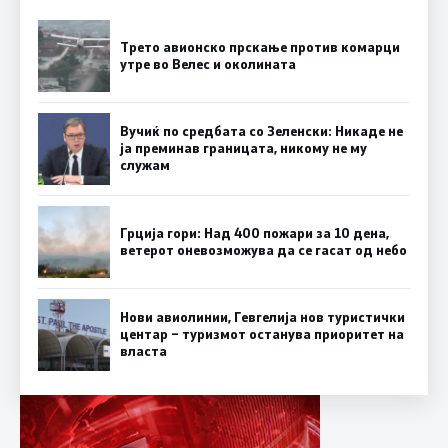
Трето авионско прскање против комарци
утре во Велес и околината
Вучиќ по средбата со Зеленски: Никаде не
ја преминав границата, никому не му
служам
Грција гори: Над 400 пожари за 10 дена,
ветерот оневозможува да се гасат од небо
Нови авиолинии, Гевгелија нов туристички
центар – туризмот останува приоритет на
власта