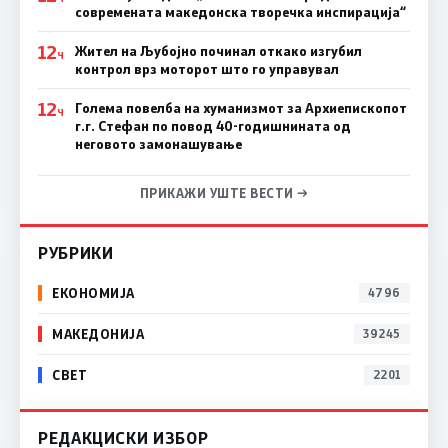
современата македонска творечка инспирација“
12
Жител на Љубојно починал откако изгубил
Ч
контрол врз моторот што го управувал
12
Голема повелба на хуманизмот за Архиепископот
Ч
г.г. Стефан по повод 40-годишнината од
неговото замонашување
ПРИКАЖИ УШТЕ ВЕСТИ →
РУБРИКИ
ЕКОНОМИЈА
4796
МАКЕДОНИЈА
39245
СВЕТ
2201
РЕДАКЦИСКИ ИЗБОР