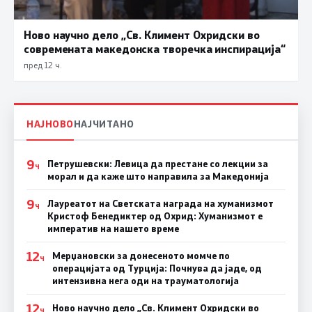
Ново научно дело „Св. Климент Охридски во
современата македонска творечка инспирација“
пред 12 ч.
НАЈНОВО
НАЈЧИТАНО
9
Петрушевски: Левица да престане со лекции за
Ч
морал и да каже што направила за Македонија
9
Лауреатот на Светската награда на хуманизмот
Ч
Кристоф Бенедиктер од Охрид: Хуманизмот е
императив на нашето време
12
Мерџановски за донесеното момче по
Ч
операцијата од Турција: Почнува да јаде, од
интензивна нега оди на трауматологија
12
Ново научно дело „Св. Климент Охридски во
Ч