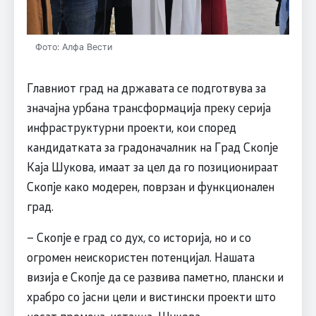
Фото: Алфа Вести
Главниот град на државата се подготвува за
значајна урбана трансформација преку серија
инфраструктурни проекти, кои според
кандидатката за градоначалник на Град Скопје
Каја Шукова, имаат за цел да го позиционираат
Скопје како модерен, поврзан и функционален
град.
– Скопје е град со дух, со историја, но и со
огромен неискористен потенцијал. Нашата
визија е Скопје да се развива паметно, плански и
храбро со јасни цели и вистински проекти што