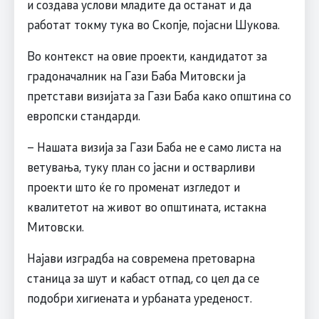
и создава услови младите да останат и да
работат токму тука во Скопје, појасни Шукова.
Во контекст на овие проекти, кандидатот за
градоначалник на Гази Баба Митовски ја
претстави визијата за Гази Баба како општина со
европски стандарди.
– Нашата визија за Гази Баба не е само листа на
ветувања, туку план со јасни и остварливи
проекти што ќе го променат изгледот и
квалитетот на живот во општината, истакна
Митовски.
Најави изградба на современа претоварна
станица за шут и кабаст отпад, со цел да се
подобри хигиената и урбаната уреденост.