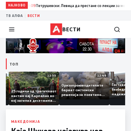
НАЈНОВО
19:09
Петрушевски: Левица да престане со лекции за морал и д
|
ТВ АЛФА
ВЕСТИ
ВЕСТИ
ТОП
13:04
12:55
12:49
Гостива
Оризопроизводителите
безбед
бараат системски
онија
25 години од трагичниот
надежи
решенија за поевтино
настан кај Карпалак во
следна
производство
кој загинаа десетмина
може да
македонски бранители
МАКЕДОНИЈА
Каја Шукова најавува нов