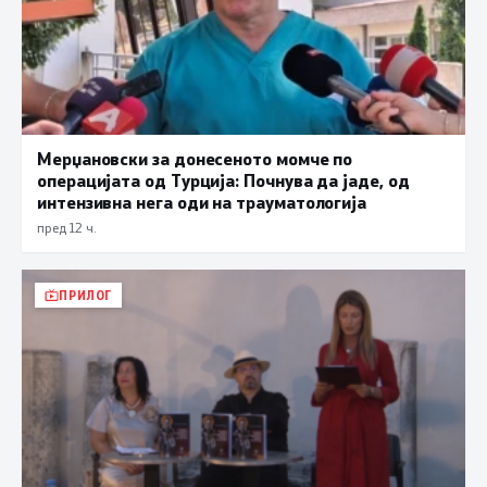
Мерџановски за донесеното момче по
операцијата од Турција: Почнува да јаде, од
интензивна нега оди на трауматологија
пред 12 ч.
ПРИЛОГ