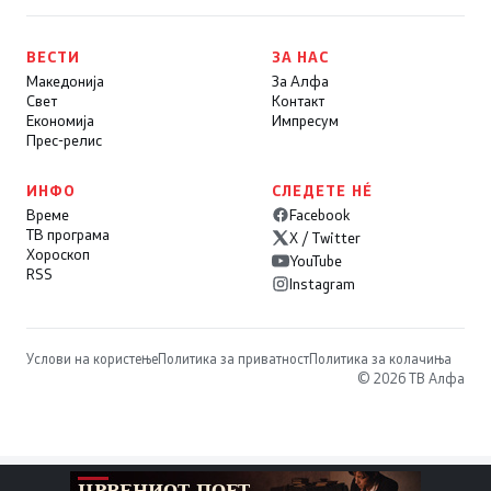
ВЕСТИ
ЗА НАС
Македонија
За Алфа
Свет
Контакт
Економија
Импресум
Прес-релис
ИНФО
СЛЕДЕТЕ НÉ
Време
Facebook
ТВ програма
X / Twitter
Хороскоп
YouTube
RSS
Instagram
Услови на користење
Политика за приватност
Политика за колачиња
© 2026 ТВ Алфа