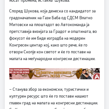
носат промена, истакна Шукова.
Според Шукова, која денеска со кандидатот за
градоначалник на Гази Баба од СДСМ Влатко
Митовски на плоштадот во Автокоманда ја
претставија визијата за Градот и општината, во
фокусот ќе им биде изградба на модерен
Конгресен центар кој, како што рече, ќе го
отвори Скопје кон светот и ќе го постави на
мапата на меѓународни конгресни дестинации.
– Станува збор за економски, туристички и
културен ресурс што ќе го постави нашиот
главен град на мапата на конгресни дестинации.