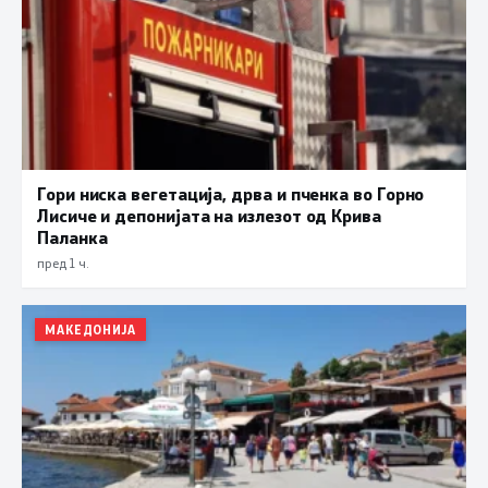
Гори ниска вегетација, дрва и пченка во Горно
Лисиче и депонијата на излезот од Крива
Паланка
пред 1 ч.
МАКЕДОНИЈА