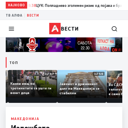
НАЈНОВО
08:38
ЦУК: Попладнево зголемен ризик од појава и брзо ширењ
|
ТВ АЛФА
ВЕСТИ
ВЕСТИ
ТОП
12:50
12:47
12:46
Казни има, но
Јавниот и државниот
Во СДС
дии и
тротинетите се уште ги
долг на Македонија се
талогот
возат деца
стабилни
е само 
ието
копија 
Заев
МАКЕДОНИЈА
Изложбата