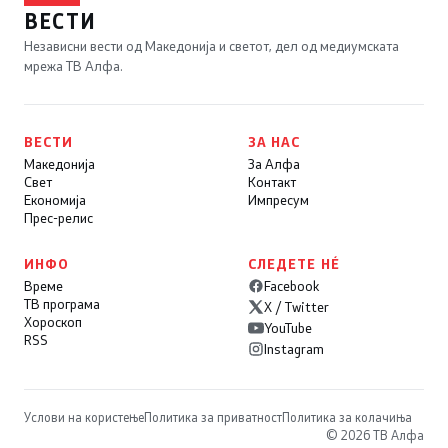
ВЕСТИ
Независни вести од Македонија и светот, дел од медиумската
мрежа ТВ Алфа.
ВЕСТИ
ЗА НАС
Македонија
За Алфа
Свет
Контакт
Економија
Импресум
Прес-релис
ИНФО
СЛЕДЕТЕ НÉ
Време
Facebook
ТВ програма
X / Twitter
Хороскоп
YouTube
RSS
Instagram
Услови на користење
Политика за приватност
Политика за колачиња
© 2026 ТВ Алфа