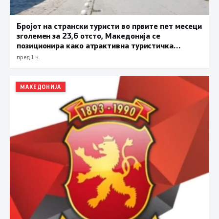
Бројот на странски туристи во првите пет месеци
зголемен за 23,6 отсто, Македонија се
позиционира како атрактивна туристичка
дестинација
пред 1 ч.
МАКЕДОНИЈА