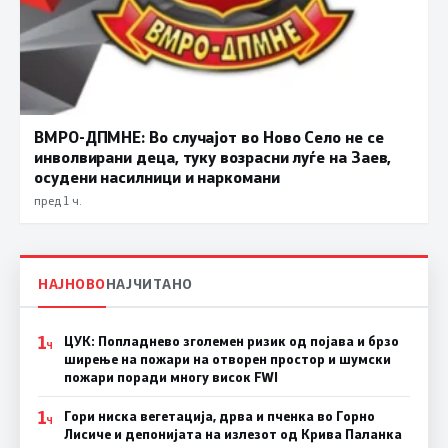
ВМРО-ДПМНЕ: Во случајот во Ново Село не се
инволвирани деца, туку возрасни луѓе на Заев,
осудени насилници и наркомани
пред 1 ч.
НАЈНОВО
НАЈЧИТАНО
1
ЦУК: Попладнево зголемен ризик од појава и брзо
Ч
ширење на пожари на отворен простор и шумски
пожари поради многу висок FWI
1
Гори ниска вегетација, дрва и пченка во Горно
Ч
Лисиче и депонијата на излезот од Крива Паланка