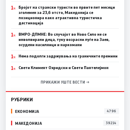
1
Бројот на странски туристи во првите пет месеци
Ч
зголемен за 23,6 отсто, Македонија се
позиционира како атрактивна туристичка
дестинација
1
ВМРО-ДПМНЕ: Во случајот во Ново Село не се
Ч
инволвирани деца, туку возрасни луѓе на Заев,
осудени насилници и наркомани
1
Нема подолги задржувања на граничните премини
Ч
1
Свети Климент Охридски и Свети Пантелејмон
Ч
ПРИКАЖИ УШТЕ ВЕСТИ →
РУБРИКИ
ЕКОНОМИЈА
4796
МАКЕДОНИЈА
39214