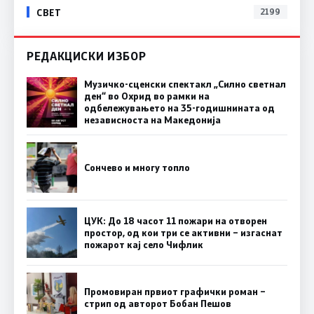
СВЕТ
2199
РЕДАКЦИСКИ ИЗБОР
Музичко-сценски спектакл „Силно светнал
ден“ во Охрид во рамки на
одбележувањето на 35-годишнината од
независноста на Македонија
Сончево и многу топло
ЦУК: До 18 часот 11 пожари на отворен
простор, од кои три се активни – изгаснат
пожарот кај село Чифлик
Промовиран првиот графички роман –
стрип од авторот Бобан Пешов