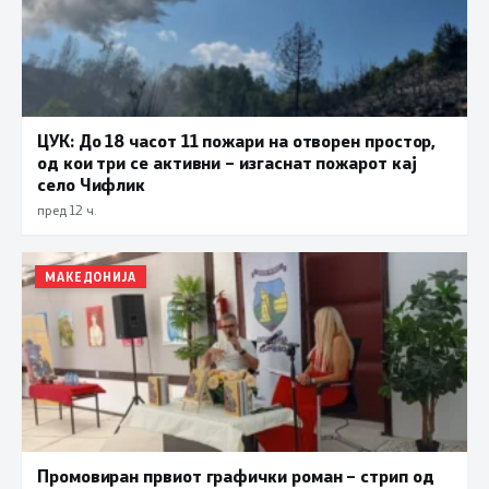
ЦУК: До 18 часот 11 пожари на отворен простор,
од кои три се активни – изгаснат пожарот кај
село Чифлик
пред 12 ч.
МАКЕДОНИЈА
Промовиран првиот графички роман – стрип од