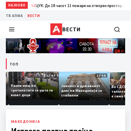
НАЈНОВО
17:42
ЦУК: До 18 часот 11 пожари на отворен простор, од кои т
|
ТВ АЛФА
ВЕСТИ
ВЕСТИ
ТОП
12:50
12:47
12:46
Казни има, но
Јавниот и државниот
Во СДСМ
дии и
тротинетите се уште ги
долг на Македонија се
талогот
возат деца
стабилни
е само 
ието
копија 
Заев
МАКЕДОНИЈА
Истрага против тројца