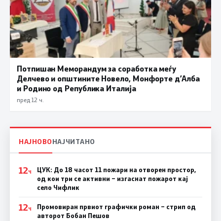
Потпишан Меморандум за соработка меѓу
Делчево и општините Новело, Монфорте д’Алба
и Родино од Република Италија
пред 12 ч.
НАЈНОВО
НАЈЧИТАНО
12
ЦУК: До 18 часот 11 пожари на отворен простор,
Ч
од кои три се активни – изгаснат пожарот кај
село Чифлик
12
Промовиран првиот графички роман – стрип од
Ч
авторот Бобан Пешов