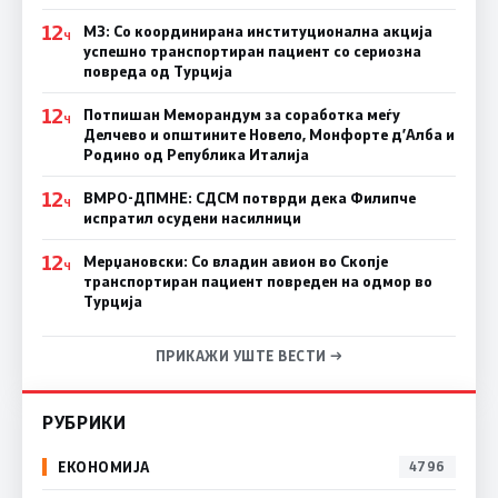
12
МЗ: Со координирана институционална акција
Ч
успешно транспортиран пациент со сериозна
повреда од Турција
12
Потпишан Меморандум за соработка меѓу
Ч
Делчево и општините Новело, Монфорте д’Алба и
Родино од Република Италија
12
ВМРО-ДПМНЕ: СДСM потврди дека Филипче
Ч
испратил осудени насилници
12
Мерџановски: Со владин авион во Скопје
Ч
транспортиран пациент повреден на одмор во
Турција
ПРИКАЖИ УШТЕ ВЕСТИ →
РУБРИКИ
ЕКОНОМИЈА
4796