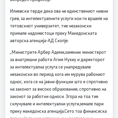
Илиевски тврди дека ова не единствениот нивни
грев, за интелектуалните услуги кои ги вршеле на
тетовскиот универзитет, тие незаконски
примале надоместоци преку Македонската
авторска агенција-АД Скопје.
„Министрите Арбер Адеми,заменик министерот
за внатрешни работи Агим Нухиу и директорот
за интелектуална услуга се унапредувале
незаконски во период кога им мурува рабониот
однос, кога се на јавни функции што е спротивно
на законот за високо образование, спротивно на
законот за работни односи. Згора на тоа тие
склучувале и интелектуални услуги,земале пари
преку македонска агенција.Сето тоа финансиска