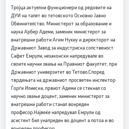
Тројца актуелни функционери од редовите на
ДУИ на тапет во тетовското Основно Јавно
Обвинителство. Министерот за образование и
наука Арбер Адеми, заменик министерот за
внатрешни работи Агим Нухиу и директорот на
Државниот Завод за индустриска сопственост
Сафет Емрули, незаконски напредувале во
своите научни звања на Правниот факултет, при
Државниот универзитет во Тетово.Според
тврдењата на државниот просветен инспектор
Ѓорѓи Илиески, првиот Адеми се стекнал со
научно звање доцент, заменик министерот за
внатрешни работи станал вонреден
професор.Највеќе напредувал Емрули од
асистент бил унапреден во доцент а потоа и во
вонреден професор.