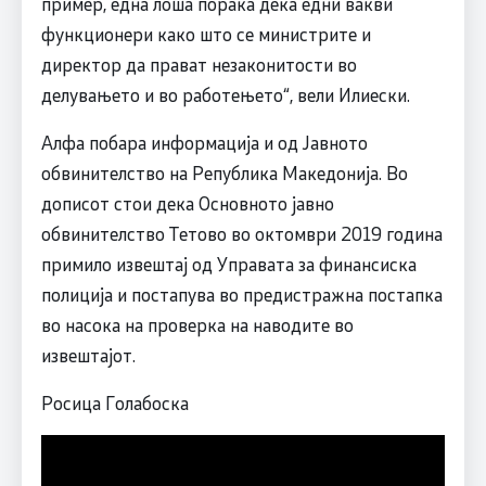
пример, една лоша порака дека едни вакви
функционери како што се министрите и
директор да прават незаконитости во
делувањето и во работењето“, вели Илиески.
Алфа побара информација и од Јавното
обвинителство на Република Македонија. Во
дописот стои дека Основното јавно
обвинителство Тетово во октомври 2019 година
примило извештај од Управата за финансиска
полиција и постапува во предистражна постапка
во насока на проверка на наводите во
извештајот.
Росица Голабоска