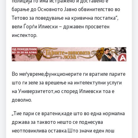
полиција го има истражено и доставено е
барање до Основното Јавно обвинителство во
Тетово за поведување на кривична постапка“,
вели Ѓорѓи Илиески – државен просветен
инспектор.
Во меѓувреме,функционерите ги вратиле парите
што ги зеле за врешење на интелектулни услуги
на Универзитетот,но според Илиевски тоа е
доволно.
„Тие пари се вратени,каде што во една нормална
држава за таквото нешто се поднесува
неотповиклива оставка.Што значи еден лош