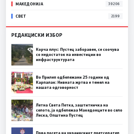
МАКЕДОНИЈА
39206
СВЕТ
2199
РЕДАКЦИСКИ ИЗБОР
Корча плус: Пустец заборавен, се соочува
со недостаток на инвестиции во
инфраструктурата
Во Прилеп одбележани 25 години од
Карпалак: Нивната жртва е темел на
нашата одговорност
Летна Света Петка, заштитничка на
селото, ја одбележаа Македонците во село
Леска, Општина Пустец
Прва посета на украинскиот претседател