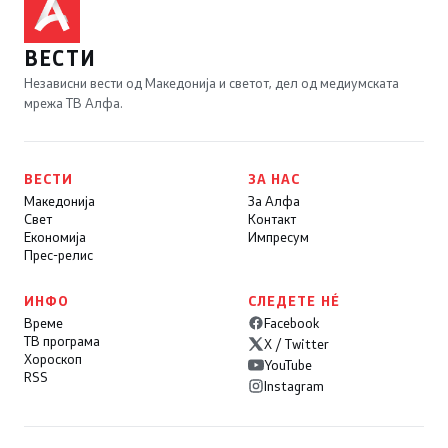
ВЕСТИ
Независни вести од Македонија и светот, дел од медиумската
мрежа ТВ Алфа.
ВЕСТИ
ЗА НАС
Македонија
За Алфа
Свет
Контакт
Економија
Импресум
Прес-релис
ИНФО
СЛЕДЕТЕ НÉ
Време
Facebook
ТВ програма
X / Twitter
Хороскоп
YouTube
RSS
Instagram