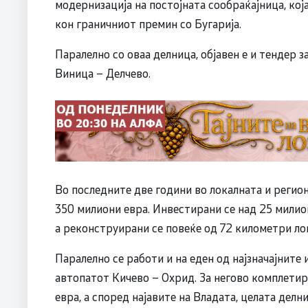
модернизација на постојната сообраќајница, кој
кон граничниот премин со Бугарија.
Паралелно со оваа делница, објавен е и тендер з
Виница – Делчево.
Во последните две години во локалната и реги
350 милиони евра. Инвестирани се над 25 милион
а реконструирани се повеќе од 72 километри ло
Паралелно се работи и на еден од најзначајните
автопатот Кичево – Охрид. За негово комплети
евра, а според најавите на Владата, целата дел