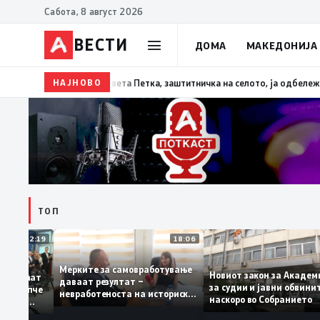
Сабота, 8 август 2026
ВЕСТИ
ДОМА
МАКЕДОНИЈА
НАЈНОВО
13:07
Три ер трактори се вклучуваат во гаснењето
ТОП
12:19
18:06
Мерките за самовработување
Новиот закон за Ака
препознаваат
даваат резултат –
за судии и јавни об
ДСМ: „Филипче
невработеноста на историски
наскоро во Собрание
хирург, не
најниско ниво од 11,3%
ва со