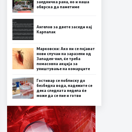
заедничка рана, но и наша
обврска да паметиме
Ангелов за двете заседи кај
Карпалак
Марковски: Ако ни се појават
нови случаи на заразени од
Западен-нил, ќе треба
помасовна акција за
уништување на комарците
Гостивар се поблиску до
безбедна вода, надежите се
дека следната недела ќе
може да се пие и готви