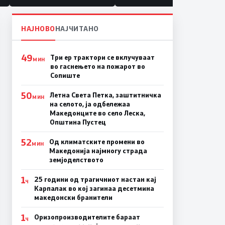
НАЈНОВО
НАЈЧИТАНО
49
Три ер трактори се вклучуваат
МИН
во гаснењето на пожарот во
Сопиште
50
Летна Света Петка, заштитничка
МИН
на селото, ја одбележаа
Македонците во село Леска,
Општина Пустец
52
Од климатските промени во
МИН
Македонија најмногу страда
земјоделството
1
25 години од трагичниот настан кај
Ч
Карпалак во кој загинаа десетмина
македонски бранители
1
Оризопроизводителите бараат
Ч