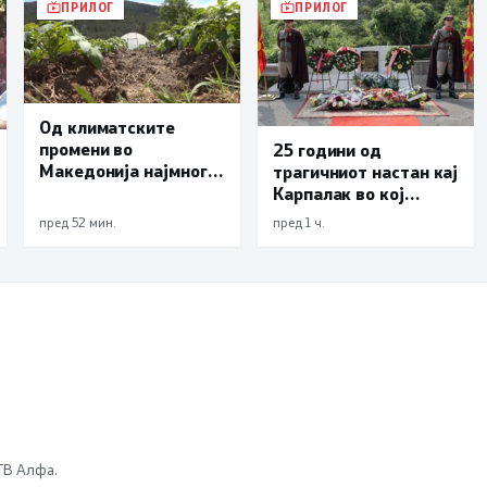
ПРИЛОГ
ПРИЛОГ
Од климатските
промени во
25 години од
Македонија најмногу
трагичниот настан кај
страда
Карпалак во кој
земјоделството
загинаа десетмина
пред 52 мин.
пред 1 ч.
македонски
бранители
 ТВ Алфа.