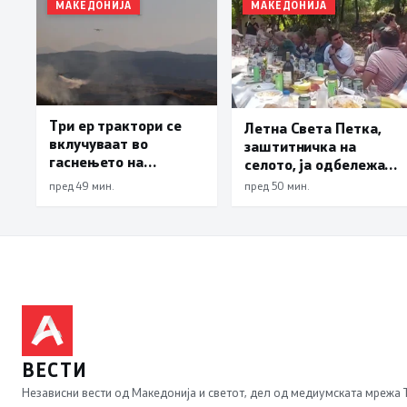
МАКЕДОНИЈА
МАКЕДОНИЈА
Три ер трактори се
Летна Света Петка,
вклучуваат во
заштитничка на
гаснењето на
селото, ја одбележаа
пожарот во Сопиште
Македонците во село
пред 49 мин.
пред 50 мин.
Леска, Општина
Пустец
ВЕСТИ
Независни вести од Македонија и светот, дел од медиумската мрежа