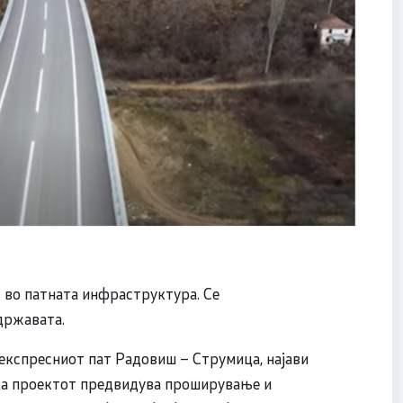
 во патната инфраструктура. Се
државата.
 експресниот пат Радовиш – Струмица, најави
ека проектот предвидува проширување и