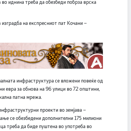
а во иднина треба да обезбеди побрза врска
а изградба на експресниот пат Кочани –
оналната инфраструктура се вложени повеќе од
и евра за обнова на 96 улици во 72 општини,
кална патна мрежа.
 инфраструктурни проекти во земјава –
рање се обезбедени дополнителни 175 милиони
ница треба да биде пуштена во употреба во