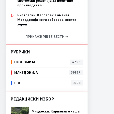
системски решенија за поевтино
производство
1
Ристовски: Карпалак е аманет –
Ч
Македонија не ги заборава своите
херои
ПРИКАЖИ УШТЕ ВЕСТИ →
РУБРИКИ
ЕКОНОМИЈА
4796
МАКЕДОНИЈА
39197
СВЕТ
2198
РЕДАКЦИСКИ ИЗБОР
Мицкоски: Карпалак е наша