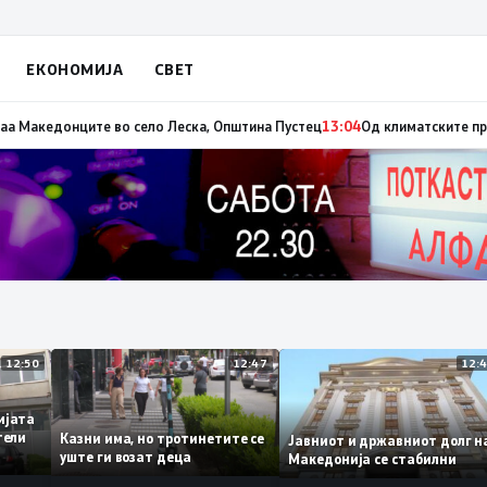
ЕКОНОМИЈА
СВЕТ
 на пожарот во Сопиште
13:06
Летна Света Петка, заштитничка на селото
12:50
12:47
демијата
винители
Казни има, но тротинетите се
Јавниот и државниот дол
то
уште ги возат деца
Македонија се стабилни