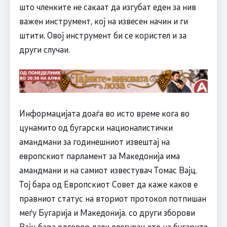
што членките не сакаат да изгубат еден за нив
важен инструмент, кој на извесен начин и ги
штити. Овој инструмент би се користел и за
други случаи.
Информацијата доаѓа во исто време кога во
цунамито од бугарски националистички
амандмани за годинешниот извештај на
европскиот парламент за Македонија има
амандмани и на самиот известувач Томас Вајц.
Тој бара од Европскиот Совет да каже каков е
правниот статус на вториот протокол потпишан
меѓу Бугарија и Македонија. со други зборови
Вајц бара одговор дали влегувањето на бугарите