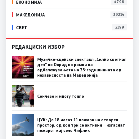
ЕКОНОМИЈА
4796
МАКЕДОНИЈА
39214
СВЕТ
2199
РЕДАКЦИСКИ ИЗБОР
Музичко-сценски спектакл „Силно светнал
ден“ во Охрид во рамки на
одбележувањето на 35-годишнината од
независноста на Македонија
Сончево и многу топло
ЦУК: До 18 часот 11 пожари на отворен
простор, од кои три се активни – изгаснат
пожарот кај село Чифлик