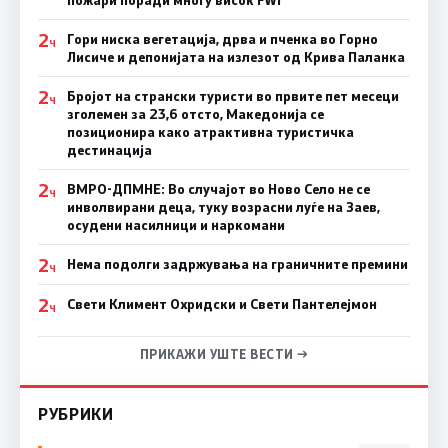
пожари поради многу висок FWI
2
Гори ниска вегетација, дрва и пченка во Горно
Ч
Лисиче и депонијата на излезот од Крива Паланка
2
Бројот на странски туристи во првите пет месеци
Ч
зголемен за 23,6 отсто, Македонија се
позиционира како атрактивна туристичка
дестинација
2
ВМРО-ДПМНЕ: Во случајот во Ново Село не се
Ч
инволвирани деца, туку возрасни луѓе на Заев,
осудени насилници и наркомани
2
Нема подолги задржувања на граничните премини
Ч
2
Свети Климент Охридски и Свети Пантелејмон
Ч
ПРИКАЖИ УШТЕ ВЕСТИ →
РУБРИКИ