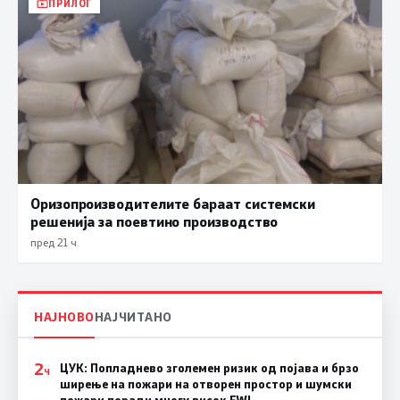
ПРИЛОГ
Оризопроизводителите бараат системски
решенија за поевтино производство
пред 21 ч.
НАЈНОВО
НАЈЧИТАНО
2
ЦУК: Попладнево зголемен ризик од појава и брзо
Ч
ширење на пожари на отворен простор и шумски