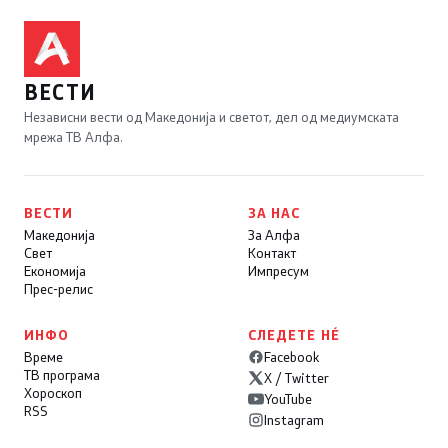
ВЕСТИ
Независни вести од Македонија и светот, дел од медиумската
мрежа ТВ Алфа.
ВЕСТИ
ЗА НАС
Македонија
За Алфа
Свет
Контакт
Економија
Импресум
Прес-релис
ИНФО
СЛЕДЕТЕ НÉ
Време
Facebook
ТВ програма
X / Twitter
Хороскоп
YouTube
RSS
Instagram