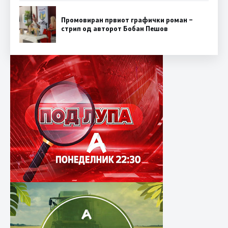
Промовиран првиот графички роман –
стрип од авторот Бобан Пешов