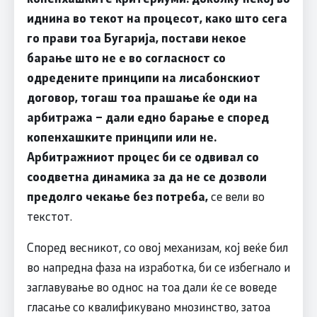
иднина во текот на процесот, како што сега
го прави тоа Бугарија, постави некое
барање што не е во согласност со
одредените принципи на лисабонскиот
договор, тогаш тоа прашање ќе оди на
арбитража – дали едно барање е според
копенхашките принципи или не.
Арбитражниот процес би се одвивал со
соодветна динамика за да не се дозволи
предолго чекање без потреба,
се вели во
текстот.
Според весникот, со овој механизам, кој веќе бил
во напредна фаза на изработка, би се избегнало и
заглавување во однос на тоа дали ќе се воведе
гласање со квалификувано мнозинство, затоа