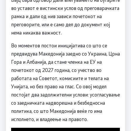
во уставот е вистински услов од преговарачката
рамка и дали од нив зависи почетокот на
преговорите, или е само дел до документ кој
нема никаква важност.
Во моментов постои иницијатива со што се
предвидува Македонија заедно со Украина, Црна
Гора и Албанија, да стане членка на ЕУ на
почетокот од 2027 година, со учество во
работата на Советот, комисиите и телата на
Унијата, но без право на глас. Со овој модел
постојат два задолжителни услови: усогласување
со заедничката надворешна и безбедносна
политика, со што Македонија веќе го има
исполнето, и владеење на правото.