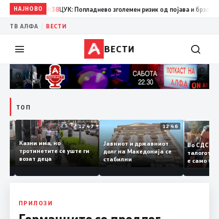
НАЈНОВО
08:38
ЦУК: Попладнево зголемен ризик од појава и брзо ширење
|
ТВ АЛФА
ВЕСТИ
ВЕСТИ
ТОП
12:50
12:47
12:46
Казни има, но
Јавниот и државниот
Во СДС
дии и
тротинетите се уште ги
долг на Македонија се
талого
возат деца
стабилни
е само
нието
копија 
Заев
ПРИЛОЗИ
Германците со предлог