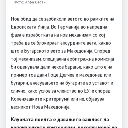
Фото: Алфа Вести
Нов обид да се заобиколи ветото во рамките на
Европската Унија. Во Германија во напредна
фаза е изработката на нов механизам со кој
треба да се блокираат апсурдните вета, какво
што е Бугарското вето за Македонија. Според
тој механизам, специјална арбитражна комисија
би оценувала дали некое барање, како што е на
пример тоа дали Гоце Делчев е македонец или
бугарин, внесувањето на бугарите во уставот и
слично, како услов за членство во ЕУ, е според
Копенхашките критериуми или не, објавува
весникот Нова Македонија.
Клучната поента е давањето важност на
копенхашките критериуми. доколку некој во